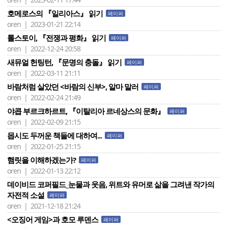
호메로스의 『일리아스』 읽기
페이퍼
oren | 2023-01-21 22:14
톨스토이, 『전쟁과 평화』 읽기
페이퍼
oren | 2022-12-24 20:58
새뮤얼 헌팅턴, 『문명의 충돌』 읽기
페이퍼
oren | 2022-03-11 21:11
바람처럼 살았던 <바람의 신부>, 알마 말러
페이퍼
oren | 2022-02-24 21:49
야콥 부르크하르트, 『이탈리아 르네상스의 문화』
페이퍼
oren | 2022-02-09 21:15
몹시도 두꺼운 책들에 대하여...
페이퍼
oren | 2022-01-25 21:15
햄릿을 이해하겠는가?
페이퍼
oren | 2022-01-13 22:12
데이비드 코퍼필드_눈물과 웃음, 위트와 유머로 삶을 그려낸 작가의
자전적 소설
페이퍼
oren | 2021-12-18 21:24
<오징어 게임>과 호모 루덴스
페이퍼