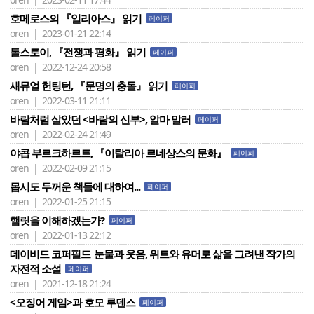
호메로스의 『일리아스』 읽기
페이퍼
oren | 2023-01-21 22:14
톨스토이, 『전쟁과 평화』 읽기
페이퍼
oren | 2022-12-24 20:58
새뮤얼 헌팅턴, 『문명의 충돌』 읽기
페이퍼
oren | 2022-03-11 21:11
바람처럼 살았던 <바람의 신부>, 알마 말러
페이퍼
oren | 2022-02-24 21:49
야콥 부르크하르트, 『이탈리아 르네상스의 문화』
페이퍼
oren | 2022-02-09 21:15
몹시도 두꺼운 책들에 대하여...
페이퍼
oren | 2022-01-25 21:15
햄릿을 이해하겠는가?
페이퍼
oren | 2022-01-13 22:12
데이비드 코퍼필드_눈물과 웃음, 위트와 유머로 삶을 그려낸 작가의
자전적 소설
페이퍼
oren | 2021-12-18 21:24
<오징어 게임>과 호모 루덴스
페이퍼