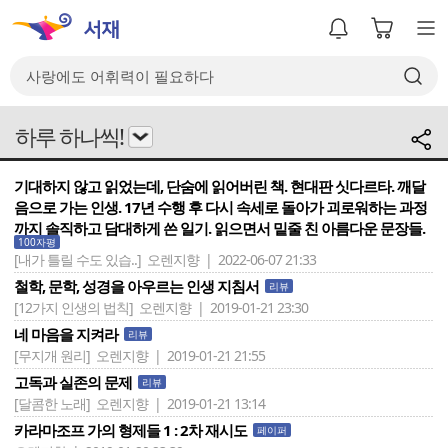
하루 하나씩!
기대하지 않고 읽었는데, 단숨에 읽어버린 책. 현대판 싯다르타. 깨달
음으로 가는 인생. 17년 수행 후 다시 속세로 돌아가 괴로워하는 과정
까지 솔직하고 담대하게 쓴 일기. 읽으면서 밑줄 친 아름다운 문장들.
100자평
[내가 틀릴 수도 있습..]
오렌지향 | 2022-06-07 21:33
철학, 문학, 성경을 아우르는 인생 지침서
리뷰
[12가지 인생의 법칙]
오렌지향 | 2019-01-21 23:30
네 마음을 지켜라
리뷰
[무지개 원리]
오렌지향 | 2019-01-21 21:55
고독과 실존의 문제
리뷰
[달콤한 노래]
오렌지향 | 2019-01-21 13:14
카라마조프 가의 형제들 1 : 2차 재시도
페이퍼