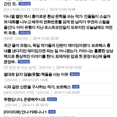
간인 것..
100자평
[안나 카레니나 1]
그라디바 | 2014-12-04 16:48
다니엘 켈만 역시 흥미로운 환상 문학을 쓰는 작가. 인물들이 소설가
와 대화를 나누고 배우의 전화번호를 갖게 된 남자가 우연의 스릴을
즐긴다. 이미 유행이 지난 포스트모던일지 모르지만 오늘날에도 여전
히 유효..
100자평
[명예]
그라디바 | 2014-12-02 20:30
최근 들어 프랑스, 독일 작가들의 단편이 재미있어졌다. 보르헤스 흉
내를 낸다지만 재미있으면 되는 일 아니겠는가. 키리니는 훌륭한 상상
력으로 환상적인 이야기를 한다. 표제작은 압권.첫 문장 대신에 둘째
문장부..
100자평
[첫 문장 못 쓰는 남자]
그라디바 | 2014-12-02 16:02
절대로 읽지 않을(못할) 책들을 사는 이유
페이퍼
그라디바 | 2014-12-01 14:08
시와 같은 산문을 구사하는 작가, 보르헤스
리뷰
[셰익스피어의 기억]
그라디바 | 2014-11-29 20:30
취향입니다, 존중해주시죠
페이퍼
그라디바 | 2014-11-28 18:10
[마이리뷰] 안나 카레니나 1
리뷰