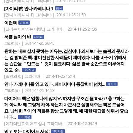
[안나 카레니나 1]
그라디바 | 2014-11-27 16:21
[마이리뷰] 안나 카레니나 1
리뷰
[안나 카레니나 1]
그라디바 | 2014-11-26 21:59
이런책
리스트
[끌리는 이야기는 어떻..]
그라디바 | 2014-11-25 21:35
북플 설치의 변
페이퍼
그라디바 | 2014-11-25 20:45
원하는 대로 살지 못하는 이유는, 결심이나 의지보다는 습관의 문제라
는 걸 밝혀준 책. 흥미진진한 사례들이 재미있다. 나를 바꾸기 위해서
는 습관을 ｀만드는｀ 것이 필요하다. 삶은 결국 순간으로 이루어져
있고, 순..
100자평
[습관의 힘]
그라디바 | 2014-11-25 15:14
안나 카레니나를 읽고 있다. 페이지마다 통찰력이 넘치...
페이퍼
그라디바 | 2014-11-25 14:58
다이어트 책은 엄청나게 많지요. 하지만 무조건 뭘 하라고 충고하는
게 아니라 왜 그렇게 해야 하는지 차근차근 설명해주는 책은 드물어
요. 남세희 작가의 책들은 항상 그렇게 왜, 에 대한 대답을 해줘서 좋습
니다. ..
100자평
[이기적인 다이어트 상..]
그라디바 | 2014-10-12 03:19
믿고 보는 다이어트 서적!
100자평