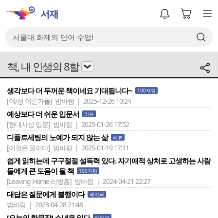
책, 내 인생의 8할
생각보다 더 두꺼운 책이네요 기대됩니다~
100자평
[여/성 이론가들]
밤바람 | 2025-12-26 10:24
예상보다 더 쉬운 입문서
리뷰
[현대사상 입문]
밤바람 | 2025-01-26 17:52
디폴트세팅의 노예가 되지 않는 삶
리뷰
[이것은 물이다]
밤바람 | 2025-01-19 17:11
쉽게 읽히는데 구구절절 설득력 있다. 자기애적 상처로 고생하는 사람
들에게 큰 도움이 될 책
100자평
[Leaving Home 리빙홈]
밤바람 | 2024-04-21 22:27
대답은 질문에게 불행이다
페이퍼
밤바람 | 2023-04-28 21:48
[오늘의 한문장] 소년을 읽다
페이퍼