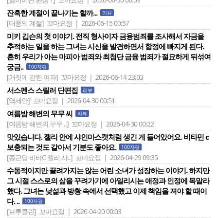
잔혹한 계절이 끝나기는 할까...
리뷰
[태풍의 계절]
꼬마요정 | 2026-06-15 00:57
미키 깁슨의 첫 이야기. 전직 형사이자 금융범죄를 조사해서 자금을
추적하는 일을 하는 그녀는 시신을 발견하면서 함정에 빠지게 된다.
흔히 우리가 아는 마피아 범죄와 최첨단 금융 범죄가 절묘하게 뒤섞여
궁금..
100자평
[거짓에 갇힌 여자]
꼬마요정 | 2026-06-14 23:03
서스펜스 스릴러 단편집
리뷰
[역제안]
꼬마요정 | 2026-04-30 00:51
여름밤 해변의 무무 씨
리뷰
[여름밤 해변의 무무 ..]
꼬마요정 | 2026-04-30 00:22
맛있습니다. 젤리 안에 샤인마스캣처럼 생긴 게 들어있어요. 비타민 c
보충되는 것도 같아서 기분도 좋아요.
100자평
[종근당 비타C 젤리 샤..]
꼬마요정 | 2026-04-29 09:35
수동적이지만 끌려가지는 않는 어린 소녀가 성장하는 이야기. 하지만
그 시절 스스로의 삶을 꾸려가기에 아일리시는 애정과 인정에 목말라
했다. 그녀는 낯섦과 방황 속에서 선택했고 이제 책임을 져야 할 때이
다. ..
100자평
[브루클린]
꼬마요정 | 2026-04-20 00:03