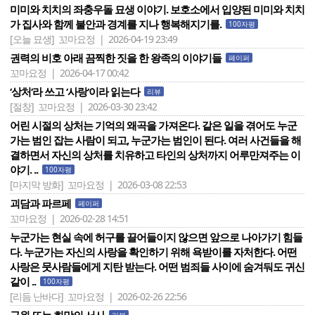
미미와 치치의 좌충우돌 묘생 이야기. 보호소에서 입양된 미미와 치치
가 집사와 함께 불안과 경계를 지나 행복해지기를.
100자평
[오늘 묘생]
꼬마요정 | 2026-04-19 23:49
권력의 비호 아래 끔찍한 짓을 한 왕족의 이야기들
페이퍼
꼬마요정 | 2026-04-17 00:42
‘상처‘라 쓰고 ‘사랑‘이라 읽는다
리뷰
[절창]
꼬마요정 | 2026-03-30 23:42
어린 시절의 상처는 기억의 왜곡을 가져온다. 같은 일을 겪어도 누군
가는 범인 잡는 사람이 되고, 누군가는 범인이 된다. 여러 사건들을 해
결하면서 자신의 상처를 치유하고 타인의 상처까지 어루만져주는 이
야기. ..
100자평
[마지막 방화]
꼬마요정 | 2026-03-08 22:53
괴담과 파르페
페이퍼
꼬마요정 | 2026-02-28 14:51
누군가는 현실 속에 허구를 끌어들이지 않으면 앞으로 나아가기 힘들
다. 누군가는 자신의 사랑을 확인하기 위해 욕받이를 자처한다. 어떤
사랑은 뭇사람들에게 지탄 받는다. 어떤 범죄들 사이에 숨겨둬도 귀신
같이 ..
100자평
[리듬 난바다]
꼬마요정 | 2026-02-26 22:56