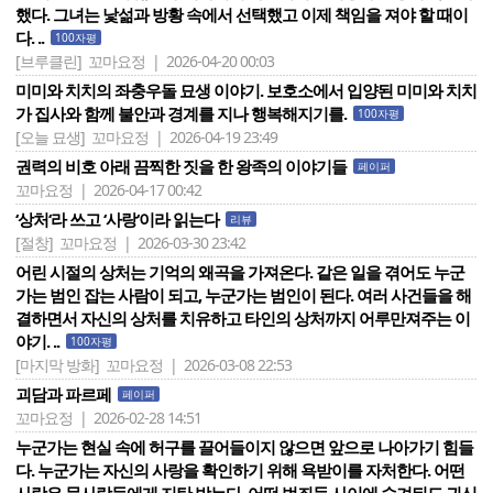
했다. 그녀는 낯섦과 방황 속에서 선택했고 이제 책임을 져야 할 때이
다. ..
100자평
[브루클린]
꼬마요정 | 2026-04-20 00:03
미미와 치치의 좌충우돌 묘생 이야기. 보호소에서 입양된 미미와 치치
가 집사와 함께 불안과 경계를 지나 행복해지기를.
100자평
[오늘 묘생]
꼬마요정 | 2026-04-19 23:49
권력의 비호 아래 끔찍한 짓을 한 왕족의 이야기들
페이퍼
꼬마요정 | 2026-04-17 00:42
‘상처‘라 쓰고 ‘사랑‘이라 읽는다
리뷰
[절창]
꼬마요정 | 2026-03-30 23:42
어린 시절의 상처는 기억의 왜곡을 가져온다. 같은 일을 겪어도 누군
가는 범인 잡는 사람이 되고, 누군가는 범인이 된다. 여러 사건들을 해
결하면서 자신의 상처를 치유하고 타인의 상처까지 어루만져주는 이
야기. ..
100자평
[마지막 방화]
꼬마요정 | 2026-03-08 22:53
괴담과 파르페
페이퍼
꼬마요정 | 2026-02-28 14:51
누군가는 현실 속에 허구를 끌어들이지 않으면 앞으로 나아가기 힘들
다. 누군가는 자신의 사랑을 확인하기 위해 욕받이를 자처한다. 어떤