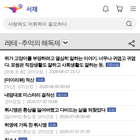
레테 - 추억의 해독제
쥐가 고양이를 부양하려고 열심히 일하는 이야기. 너무나 귀엽고 귀엽
다. 포썸은 직장생활도 잘하고 사회생활도 잘하는 듯.
100자평
[포썸 포 썸]
꼬마요정 | 2026-08-07 23:12
[마이리뷰] 적산
리뷰
[적산]
꼬마요정 | 2026-08-06 00:43
내맘대로 미스터리 걸작선
페이퍼
꼬마요정 | 2026-07-30 16:08
뤼시앵은 환상을 잃어버렸고 다비드는 삶을 되찾았다
리뷰
[잃어버린 환상 3]
꼬마요정 | 2026-07-08 00:48
허영에 가득 찬 뤼시앵
리뷰
[잃어버린 환상 2]
꼬마요정 | 2026-07-01 01:39
킵스 1
리뷰