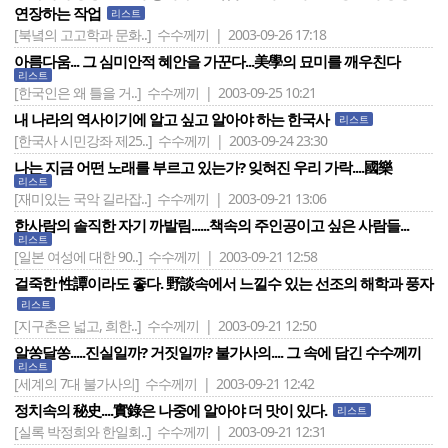
연장하는 작업
리스트
[북녘의 고고학과 문화..]
수수께끼 | 2003-09-26 17:18
아름다움... 그 심미안적 혜안을 가꾼다...美學의 묘미를 깨우친다
리스트
[한국인은 왜 틀을 거..]
수수께끼 | 2003-09-25 10:21
내 나라의 역사이기에 알고 싶고 알아야 하는 한국사
리스트
[한국사 시민강좌 제25..]
수수께끼 | 2003-09-24 23:30
나는 지금 어떤 노래를 부르고 있는가? 잊혀진 우리 가락....國樂
리스트
[재미있는 국악 길라잡..]
수수께끼 | 2003-09-21 13:06
한사람의 솔직한 자기 까발림......책속의 주인공이고 싶은 사람들...
리스트
[일본 여성에 대한 90..]
수수께끼 | 2003-09-21 12:58
걸죽한 性譚이라도 좋다. 野談속에서 느낄수 있는 선조의 해학과 풍자
리스트
[지구촌은 넓고, 희한..]
수수께끼 | 2003-09-21 12:50
알쏭달쏭.....진실일까? 거짓일까? 불가사의.... 그 속에 담긴 수수께끼
리스트
[세계의 7대 불가사의]
수수께끼 | 2003-09-21 12:42
정치속의 秘史....實錄은 나중에 알아야 더 맛이 있다.
리스트
[실록 박정희와 한일회..]
수수께끼 | 2003-09-21 12:31