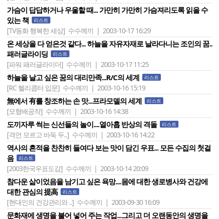
가슴이 답답하거나 우울할 때... 가만히 가만히 가슴져리도록 읽을 수
있는 책
리스트
[TV동화 행복한 세상]
수수께끼 | 2003-10-17 16:29
온 세상을 다 얻은것 같다... 하늘을 자유자재로 날라다니는 조인의 꿈..
패러글라이딩
리스트
[파워 패러글라이더]
수수께끼 | 2003-10-17 11:25
하늘을 날고 싶은 꿈의 대리만족...R/C의 세계
리스트
[RC 헬리콥터 입문]
수수께끼 | 2003-10-16 15:19
無에서 有를 창조하는 손 맛...프라모델의 세계
리스트
[모형배공작]
수수께끼 | 2003-10-16 14:38
도끼자루 썩는 신선들의 놀이....열아홉 반상의 격돌
리스트
[격언 모르고 바둑 두..]
수수께끼 | 2003-10-16 14:22
역사의 흔적을 찬찬히 들여다 보는 맛이 담긴 우표... 모든 수집의 첫걸
음
리스트
[2003한국우표도감]
수수께끼 | 2003-10-14 20:09
참다운 삶이었음을 남기고 싶은 욕망....몸에 대한 생로병사와 건강에
대한 관심의 提高
리스트
[현대인의 건강관리와 ..]
수수께끼 | 2003-09-30 16:09
문화재에 생명을 불어 넣어 주는 작업...그리고 더 오랜동안의 생명을