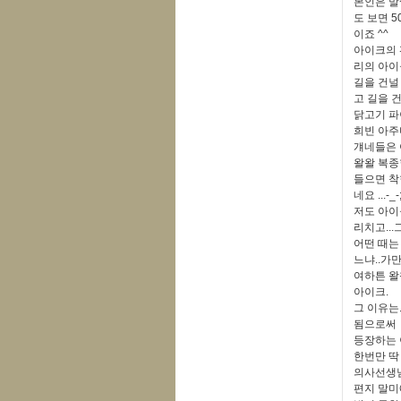
본인은 말
도 보면 
이죠 ^^
아이크의 
리의 아이
길을 건널
고 길을 
닭고기 파
희빈 아주
걔네들은 
왈왈 복종
들으면 착
네요 ...-_-;
저도 아이
리치고..
어떤 때는
느냐..가만
여하튼 왈
아이크.
그 이유는
됨으로써 
등장하는 
한번만 딱
의사선생님,
편지 말미