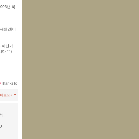
003년 북
.
 새인간]이
옥 아닌가
다 ^^)
ThanksTo
바로쓰기
..
0