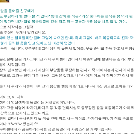
 말을 들어줄 친구에게
도 부당하게 벌 받아 본 적 있니? 방에 갇혀 본 적은? 가장 좋아하는 음식을 못 먹게 된
이 있다면 내가 왈왈 복종학교에 갇혀 겪고 있는 고통과 두려움을 너도 잘 알 거야.
으로 시작되는 그림책.
또 추신이 두개나 달려있네요.
이 책에 있는 알록달록한 컬러 그림에 속으면 안 돼. 흑백 그림이 바로 복종학교의 진짜 
이렇게 끔찍한 옷을 입고 있어도 난 여전히 멋있어.
웃음이 나옵니다. 엇쭈구리!! 그런 생각이 들면서 말이죠. 웃을 준비를 잔뜩 하고서 책
을신문에 실린 기사...아이크가 너무 버릇이 없어져서 복종학교에 보낸다는 길기리부
용이 시작됩니다.
장씩 넘겨보면 아이크가 자신의 부당함을 주장하는 편지가 죽 이어지는데 편지의 내
백으로, 그와는 전혀 다른 내용의 그림은 칼라로 나타내어져 어느 게 진짜야?? 잠시 
문기사 두개와 나중에 아이크의 용감한 행동이 칼라로 나타내어진 것으로 보아을 때?
아이크, 이 녀석.
쟁이에 엄살쟁이에 못말리는 거짓말쟁이입니다.
가 고급 식당에 타자기,라디오 등 각종 편의시설로 중무장된 왈왈 복종학교가 아이
 감옥으로 묘사되고 있으니까요.
면에 얼마나 독서광인지 늘 책을 옆에 끼고 사는 아이크. 타자기를 빼앗겨 직접 손으로
마나 또박또박 썼는지 ^^
우아한데다가 꼼꼼하기까지한 정말 못말리게 사랑스러운 캐릭터입니다.