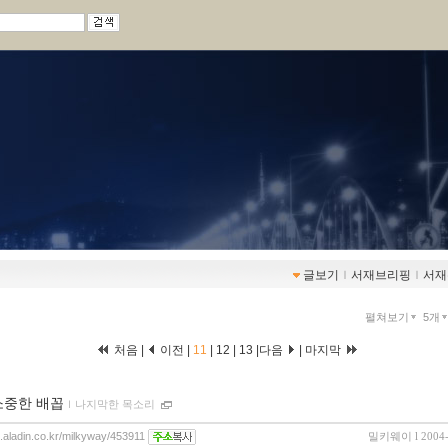
글보기
ｌ
서재브리핑
ｌ
서재
펼쳐보기
5개
처음
|
이전
|
11
|
12
|
13
|
다음
|
마지막
소중한 배꼽
ｌ
나지막한 목소리
og.aladin.co.kr/milkyway/453911
밀키웨이
l 2004