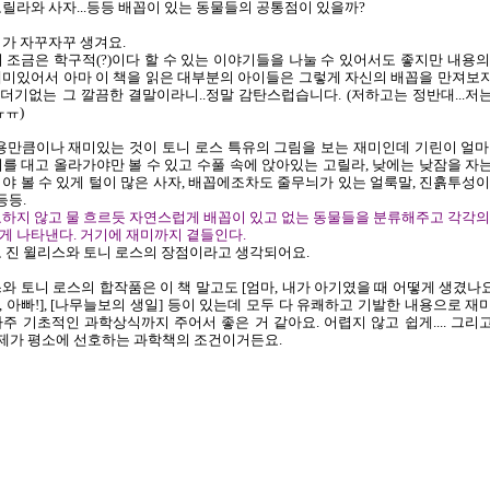
릴라와 사자...등등 배꼽이 있는 동물들의 공통점이 있을까?
가 자꾸자꾸 생겨요.
 조금은 학구적(?)이다 할 수 있는 이야기들을 나눌 수 있어서도 좋지만 내용의
재미있어서 아마 이 책을 읽은 대부분의 아이들은 그렇게 자신의 배꼽을 만져보
더기없는 그 깔끔한 결말이라니..정말 감탄스럽습니다. (저하고는 정반대...저
ㅠㅠ)
용만큼이나 재미있는 것이 토니 로스 특유의 그림을 보는 재미인데 기린이 얼마
를 대고 올라가야만 볼 수 있고 수풀 속에 앉아있는 고릴라, 낮에는 낮잠을 자
야 볼 수 있게 털이 많은 사자, 배꼽에조차도 줄무늬가 있는 얼룩말, 진흙투성이
등등.
하지 않고 물 흐르듯 자연스럽게 배꼽이 있고 없는 동물들을 분류해주고 각각의
게 나타낸다. 거기에 재미까지 곁들인다.
 진 윌리스와 토니 로스의 장점이라고 생각되어요.
와 토니 로스의 합작품은 이 책 말고도 [엄마, 내가 아기였을 때 어떻게 생겼나요
 아빠!], [나무늘보의 생일] 등이 있는데 모두 다 유쾌하고 기발한 내용으로 재
주 기초적인 과학상식까지 주어서 좋은 거 같아요. 어렵지 않고 쉽게.... 그리
 제가 평소에 선호하는 과학책의 조건이거든요.