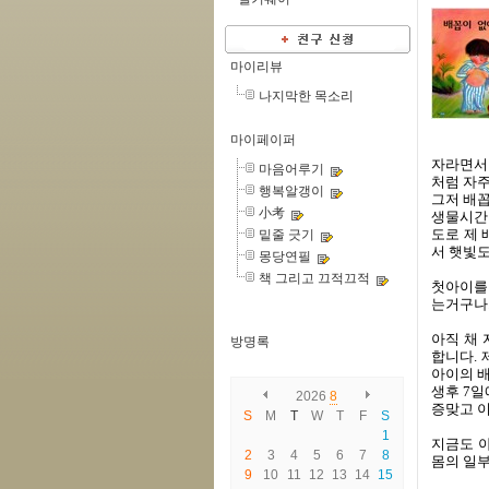
마이리뷰
나지막한 목소리
마이페이퍼
자라면서 
마음어루기
처럼 자주
행복알갱이
그저 배꼽
小考
생물시간이
도로 제 
밑줄 긋기
서 햇빛도
몽당연필
책 그리고 끄적끄적
첫아이를 
는거구나.
아직 채 
방명록
합니다. 
아이의 배
생후 7일
2026
8
증맞고 이
S
M
T
W
T
F
S
1
지금도 
2
3
4
5
6
7
8
몸의 일부
9
10
11
12
13
14
15