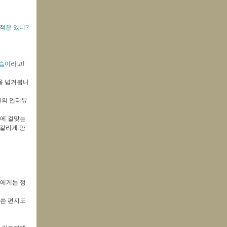
 적은 있니?
모습이라고!
장을 넘겨봅니
인의 인터뷰
용에 걸맞는
헷갈리게 만
크에게는 정
 쓴 편지도