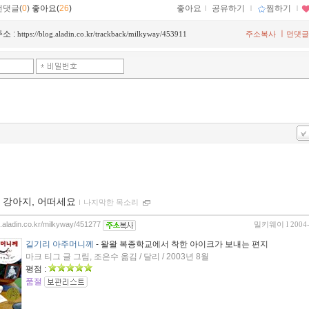
먼댓글(
0
)
좋아요(
26
)
좋아요
ｌ
공유하기
ｌ
찜하기
ｌ
소 :
ㅣ
https://blog.aladin.co.kr/trackback/milkyway/453911
주소복사
먼댓글
 강아지, 어떠세요
ｌ
나지막한 목소리
og.aladin.co.kr/milkyway/451277
밀키웨이
l 2004
길기리 아주머니께
- 왈왈 복종학교에서 착한 아이크가 보내는 편지
마크 티그 글 그림, 조은수 옮김 / 달리 / 2003년 8월
평점 :
품절