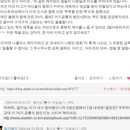
 당신의 친구 아이크..."와 같은 재치있는 말들이 시종일관 미소를 지어내게 만듭니다.
저자인 마크 티그가 자신들의 형제가 키우던 개에게서 영감을 받아 만들었다고 하는데 2
크리스토펴상에다가 미국 도서관 협회 선정 '주목할 만한 책'으로 꼽혔네요.
 제인 욜렌과 함께 만든 [아이, 졸려1 아기공룡의 밤인사]라는 책도 정말 궁금해지네요..
 글이며 구석구석 그림보는 재미도 쏠쏠합니다.
읽고 있는 책의 제목을 보는 것만으로도 충분히 재미를 느낄 수 있어요. [알카트라즈의
ㅋㅋㅋ 이런 책을 읽는 강아지, 한 마리 키우고 싶지 않으세요?
라즈'라면 니콜라스 케이지하고 숀 코네리가 나왔던 영화 '더 록'에 나오는 그 유명한 감
 탈출할 수 없다는 그 무시무시한 감옥 말예요. 아이고...아이크의 오바...정말 못 말립니
먼댓글(
0
)
좋아요(
3
)
좋아요
ｌ
공유하기
ｌ
찜하기
ｌ
소 :
ㅣ
https://blog.aladin.co.kr/trackback/milkyway/451277
주소복사
먼댓글
.
|
|
2004-04-24 22:32
좋아요
0
댓글달기
URL
하하하...밀키님, 이거 내가 찾아왔으니까 2권신청해서 1권 내게로! 알았죠? 우히히히
근데 이 '아기 공룡의 밤인사'는 스티커 책이네요.
http://www.aladdin.co.kr/catalog/book.asp?UID=1175339465&ISBN=893190480
밀키웨이
|
|
2004-04-25 09:32
좋아요
0
댓글달기
URL