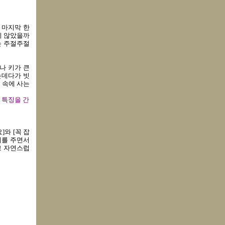
 마지막 한
지 않았을까
는 주절주절
나 키가 큰
는데다가 빗
 속에 사는
 특징을 간
]와 [꼭 잡
미를 주면서
고 자연스럽