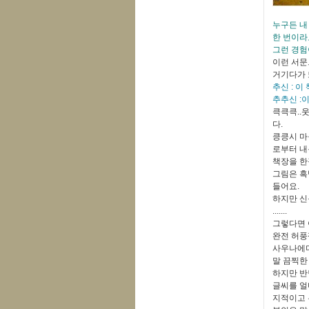
누구든 내
한 번이라
그런 경험
이런 서문
거기다가 
추신 : 
추추신 :
큭큭큭..
다.
킁킁시 마
로부터 내
책장을 한
그림은 흑
들어요.
하지만 신
.......
그렇다면 
완전 허풍
사우나에다
말 끔찍한
하지만 반
글씨를 얼
지적이고 