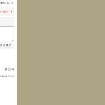
ThanksTo
바로쓰기
댓글(
3
)
-04-24 22:24