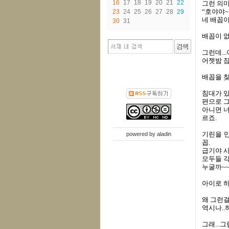
16
17
18
19
20
21
22
그런 의
“호야야~
23
24
25
26
27
28
29
네 배꼽이
30
31
배꼽이 
그런데..
어젯밤 잠
배꼽을 찾
침대가 있
편으로 
아니면 너
르죠.
기린을 
powered by
aladin
꼽.
급기야 사
모두들 각
누굴까~~
아이로 하
왜 그런걸
역시나..
그래...