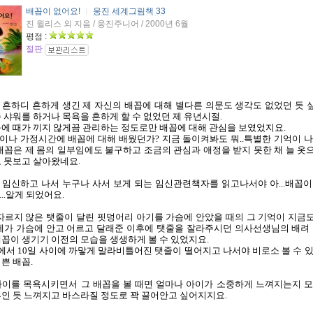
배꼽이 없어요!
ㅣ
웅진 세계그림책 33
진 윌리스 외 지음 / 웅진주니어 / 2000년 6월
평점 :
절판
흔하디 흔하게 생긴 제 자신의 배꼽에 대해 별다른 의문도 생각도 없었던 듯 
 샤워를 하거나 목욕을 흔하게 할 수 없었던 제 유년시절.
에 때가 끼지 않게끔 관리하는 정도로만 배꼽에 대해 관심을 보였었지요.
나 가정시간에 배꼽에 대해 배웠던가? 지금 돌이켜봐도 뭐..특별한 기억이 나
배꼽은 제 몸의 일부임에도 불구하고 조금의 관심과 애정을 받지 못한 채 늘 옷
 못보고 살아왔네요.
임신하고 나서 누구나 사서 보게 되는 임신관련책자를 읽고나서야 아...배꼽이
..알게 되었어요.
자르지 않은 탯줄이 달린 핏덩어리 아기를 가슴에 안았을 때의 그 기억이 지금
제가 가슴에 안고 어르고 달래준 이후에 탯줄을 잘라주시던 의사선생님의 배려 
꼽이 생기기 이전의 모습을 생생하게 볼 수 있었지요.
에서 10일 사이에 까맣게 말라비틀어진 탯줄이 떨어지고 나서야 비로소 볼 수 있
쁜 배꼽.
아이를 목욕시키면서 그 배꼽을 볼 때면 얼마나 아이가 소중하게 느껴지는지 모
인 듯 느껴지고 바스라질 정도로 꽉 끌어안고 싶어지지요.