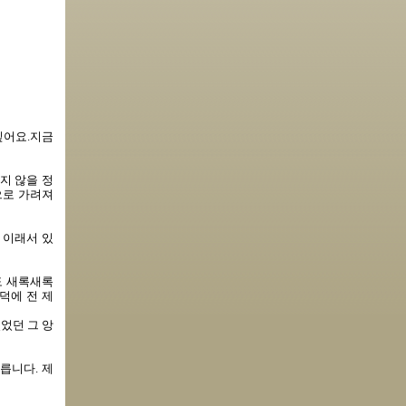
싶어요.지금
지 않을 정
으로 가려져
 이래서 있
도 새록새록
덕에 전 제
었던 그 앙
릅니다. 제