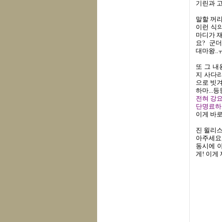
기린과 고
말할 꺼리
이런 식의
마디가 
요? 군더
대마왕..
또 그 내
지 사다리
으로 빗겨
하마...등
전혀 강요
단명료하
이게 바로
진 윌리스
아주세요,
동시에 아
게! 이게