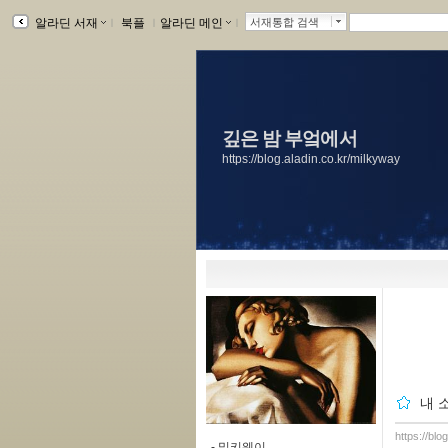
알라딘 서재
ｌ
북플
ｌ
알라딘 메인
ｌ
서재통합 검색
깊은 밤 부엌에서
https://blog.aladin.co.kr/milkyway
내 
https://bl
-
밀키웨이