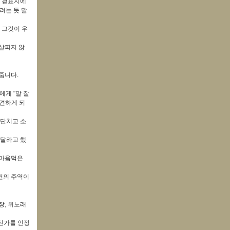
책 겉표지에
려는 듯 말
 그것이 우
살피지 않
줍니다.
에게 "말 잘
발견하게 되
야단치고 소
와달라고 했
 마음먹은
건의 주역이
장, 위노래
 진가를 인정