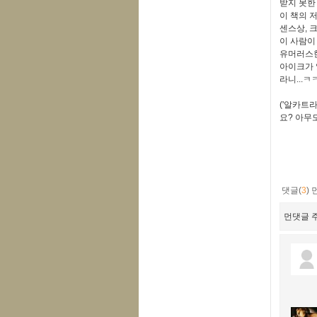
받지 못한
이 책의 
센스상, 
이 사람이
유머러스한
아이크가 
라니...
('알카트
요? 아무도
댓글(
3
)
먼댓글 주