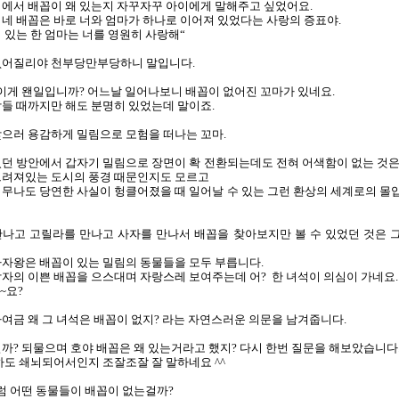
미에서 배꼽이 왜 있는지 자꾸자꾸 아이에게 말해주고 싶었어요.
 네 배꼽은 바로 너와 엄마가 하나로 이어져 있었다는 사랑의 증표야.
 있는 한 엄마는 너를 영원히 사랑해“
없어질리야 천부당만부당하니 말입니다.
.이게 왠일입니까? 어느날 일어나보니 배꼽이 없어진 꼬마가 있네요.
들 때까지만 해도 분명히 있었는데 말이죠.
으러 용감하게 밀림으로 모험을 떠나는 꼬마.
던 방안에서 갑자기 밀림으로 장면이 확 전환되는데도 전혀 어색함이 없는 것은
그려져있는 도시의 풍경 때문인지도 모르고
무나도 당연한 사실이 헝클어졌을 때 일어날 수 있는 그런 환상의 세계로의 몰
만나고 고릴라를 만나고 사자를 만나서 배꼽을 찾아보지만 볼 수 있었던 것은 
자왕은 배꼽이 있는 밀림의 동물들을 모두 부릅니다.
자의 이쁜 배꼽을 으스대며 자랑스레 보여주는데 어? 한 녀석이 의심이 가네요.
~요?
여금 왜 그 녀석은 배꼽이 없지? 라는 자연스러운 의문을 남겨줍니다.
까? 되물으며 호야 배꼽은 왜 있는거라고 했지? 다시 한번 질문을 해보았습니다
하도 쇄뇌되어서인지 조잘조잘 잘 말하네요 ^^
그럼 어떤 동물들이 배꼽이 없는걸까?