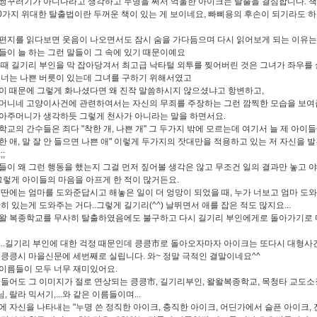
썽꾸러기가 아니다라고 생각하고 누명을 써서 억울한 아이크는 탈출을 결심합니다. 
50가지 위대한 탈출법이란 두꺼운 책이 있는 게 보이네요, 빠삐용의 후손이 되기라도 하
편지를 읽다보면 웃음이 나오면서도 잠시 숨을 가다듬으며 다시 읽어보게 되는 이유는
들이 늘 하는 그런 말들이 그 속에 있기 때문이예요
 때 길기리 부인을 막 잡아당겨서 최고급 낙타털 외투를 찢어버린 것은 그녀가 좌우를 
건너는 나쁜 버릇이 있는데 그녀를 구하기 위해서였고
이 때문에 그렇게 화나셨다면 왜 진작 말씀하시지 않으셨냐고 항변하고,
머니네 고양이사건에 관련하여서는 자신의 무죄를 주장하는 그런 깜찍한 모습을 보여
아주머니가 생각하듯 그렇게 천사가 아니라는 말을 하면서요.
학교의 간수들은 죄다 "착한 개, 나쁜 개" 그 두가지 밖에 모르는데 여기서 늘 제 아이들
한 애, 말 잘 안 들으면 나쁜 애" 이렇게 두가지의 잣대만을 적용하고 있는 저 자신을 
;;
들이 왜 그런 행동을 했는지 그걸 먼저 짚어볼 생각은 않고 무조건 일의 결과만 놓고 
.그렇게 아이들의 마음을 아프게 한 적이 많거든요.
 딴에는 엄마를 도와준답시고 해놓은 일이 더 엉망이 되었을 때, 누가 너보고 엄마 도
히 있는게 도와주는 거다..그렇게 길기리(^^) 날뛰면서 애를 잡은 적도 많지요...
왈 복종학교를 무사히 탈출하였음에도 불구하고 다시 길기리 부인에게로 돌아가기로
...길기리 부인에 대한 걱정 때문인데 킁킁市로 돌아오자마자 아이크는 또다시 대형사
킁킁시 마을신문에 세번째로 실립니다. 와~ 정말 극적인 결말이네요^^
이름들이 모두 너무 재미있어요.
 들어도 그 이미지가 절로 연상되는 킁킁市, 길기리부인, 왈왈복종학교, 목청타 교도소
 랄라 믹서기,...와 같은 이름들이며...
에 자신을 나타내는 "누명 쓴 정직한 아이크, 충직한 아이크, 어딘가에서 슬픈 아이크,