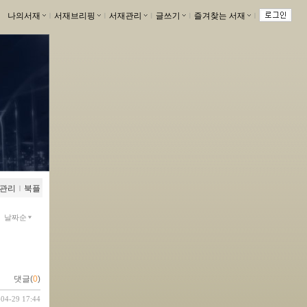
나의서재
ｌ
서재브리핑
ｌ
서재관리
ｌ
글쓰기
ｌ
즐겨찾는 서재
ｌ
관리
ｌ
북플
날짜순
댓글(
0
)
-04-29 17:44