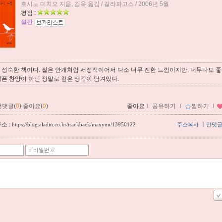
호시노 미치오 지음, 김욱 옮김 / 갈라파고스 / 2006년 5월
평점 :
절판
 성숙한 책이다. 짙은 안개처럼 서정적이어서 다소 너무 진한 느낌이지만, 너무나도 좋
픈 찬양이 아닌 정말로 깊은 생각이 담겨있다.
먼댓글(
0
)
좋아요(
0
)
좋아요
ｌ
공유하기
ｌ
찜하기
ｌ
소 :
ㅣ
https://blog.aladin.co.kr/trackback/maxyun/13950122
주소복사
먼댓