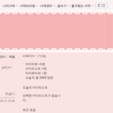
나의서재
ｌ
서재브리핑
ｌ
서재관리
ｌ
글쓰기
ｌ
즐겨찾는 서재
ｌ
서재지수
: 1720점
관리
ｌ
북플
마이리뷰:
편
48
날짜순
마이리스트:
편
0
마이페이퍼:
편
1
오늘 8, 총 3689 방문
오늘의 마이리스트
댓글(
0
)
선택된 마이리스트가 없습니
다.
-09-21 20:48
최근 댓글