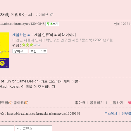
00자평] 게임하는 뇌
ｌ
마이리뷰
og.aladin.co.kr/maxyun/13040848
엔비
l 2021
게임하는 뇌
- '게임 인류'의 뇌과학 이야기
이경민.서울대 인지과학연구소 연구원 지음 / 몽스북 / 2021년 8월
평점 :
y of Fun for Game Design (라프 코스터의 재미 이론)
y Raph Koster. 이 책을 더 추천합니다
먼댓글(
0
)
좋아요(
0
)
좋아요
ｌ
공유하기
ｌ
찜하기
ｌ
소 :
ㅣ
https://blog.aladin.co.kr/trackback/maxyun/13040848
주소복사
먼댓