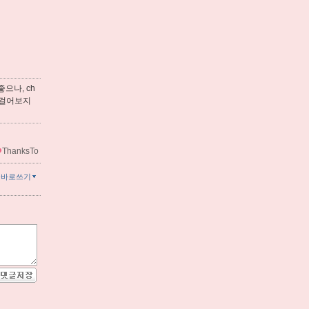
으나, ch
 걸어보지
ThanksTo
글바로쓰기