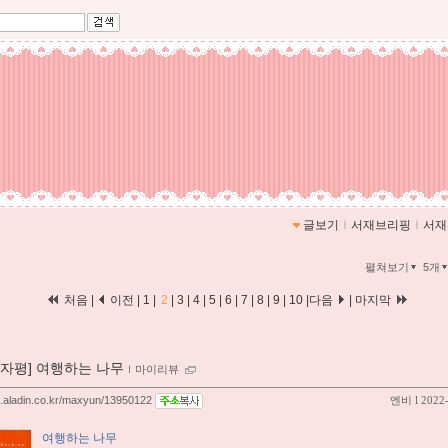
글보기
ｌ
서재브리핑
ｌ
서재
펼쳐보기
5개
처음
|
이전
|
1
|
2
|
3
|
4
|
5
|
6
|
7
|
8
|
9
|
10
|
다음
|
마지막
00자평] 여행하는 나무
ｌ
마이리뷰
og.aladin.co.kr/maxyun/13950122
엔비
l 2022
여행하는 나무