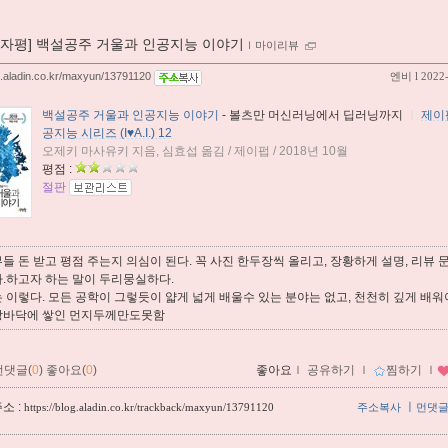
00자평] 백설공주 거울과 인공지능 이야기
ｌ
마이리뷰
og.aladin.co.kr/maxyun/13791120
엔비
l 2022
백설공주 거울과 인공지능 이야기
- 볼츠만 머신러닝에서 딥러닝까지
ㅣ
제이
공지능 시리즈 (I♥A.I.) 12
오제키 마사유키 지음, 심효섭 옮김 / 제이펍 / 2018년 10월
평점 :
절판
들 돈 받고 평점 주는지 의심이 된다. 꼭 사진 한두장씩 올리고, 장황하게 설명, 리뷰 
다.하고자 하는 말이 두리뭉실하다.
 이렇다. 모든 공학이 그렇듯이 얇게 넓게 배울수 있는 분야는 없고, 천천히 깊게 배
방바닥에 쌓인 먼지두께만도못함
먼댓글(
0
)
좋아요(
0
)
좋아요
ｌ
공유하기
ｌ
찜하기
ｌ
소 :
ㅣ
https://blog.aladin.co.kr/trackback/maxyun/13791120
주소복사
먼댓