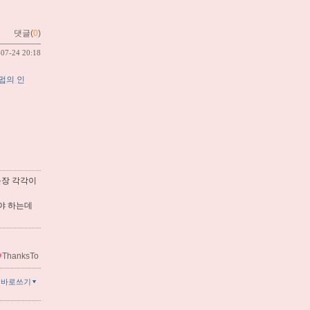
댓글(
0
)
-07-24 20:18
펍의 인
문장 각각이
워야 하는데
ThanksTo
글바로쓰기