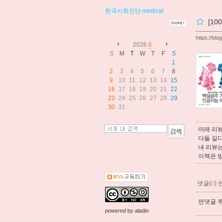
한국사회진단
medical
[1
https://bl
2026
8
S
M
T
W
T
F
S
1
2
3
4
5
6
7
8
9
10
11
12
13
14
15
16
17
18
19
20
21
22
23
24
25
26
27
28
29
30
31
아래 리뷰
다들 길
내 리뷰는
이책은 
댓글(
0
)
먼댓글 주
powered by
aladin