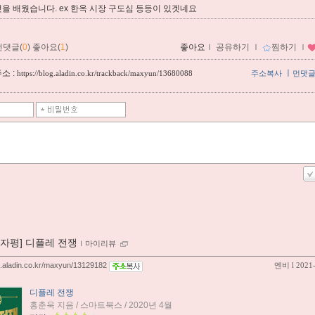
을 배웠습니다. ex 한옥 시장 구도심 등등이 있겟네요
먼댓글(
0
)
좋아요(
1
)
좋아요
ｌ
공유하기
ｌ
찜하기
ｌ
소 :
ㅣ
https://blog.aladin.co.kr/trackback/maxyun/13680088
주소복사
먼댓
00자평] 디플레 전쟁
ｌ
마이리뷰
og.aladin.co.kr/maxyun/13129182
엔비
l 2021
디플레 전쟁
홍춘욱 지음 / 스마트북스 / 2020년 4월