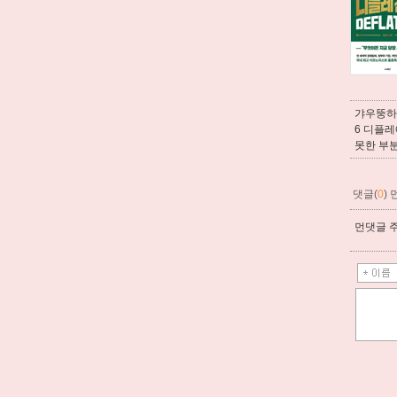
갸우뚱하는
6 디플
못한 부
댓글(
0
)
먼댓글 주