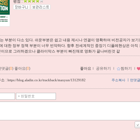
평점 :
 부분이 다소 있다. 쉬운부분은 쉽고 내용 제시나 연결이 명확하여 비전공자가 보기좋
레에 대한 정부 정책 부분이 너무 빈약하다. 향후 전세계적인 중장기 디플레현상은 아직
분이므로 그러하겠으나 클라이막스 부분이 빠진채로 영화가 끝나버린것 같
먼댓글(
0
)
좋아요(
0
)
좋아요
ｌ
공유하기
ｌ
찜하기
ｌ
소 :
ㅣ
https://blog.aladin.co.kr/trackback/maxyun/13129182
주소복사
먼댓