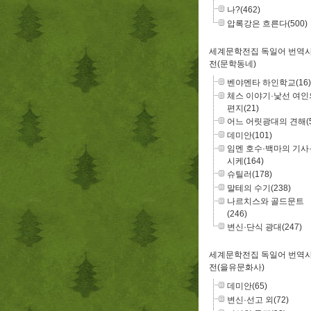
나?(462)
압록강은 흐른다(500)
세계문학전집 독일어 번역
전(문학동네)
벤야멘타 하인학교(16)
체스 이야기·낯선 여인
편지(21)
어느 어릿광대의 견해(5
데미안(101)
임멘 호수·백마의 기사
시케(164)
슈틸러(178)
말테의 수기(238)
나르치스와 골드문트
(246)
변신·단식 광대(247)
세계문학전집 독일어 번역
전(을유문화사)
데미안(65)
변신·선고 외(72)