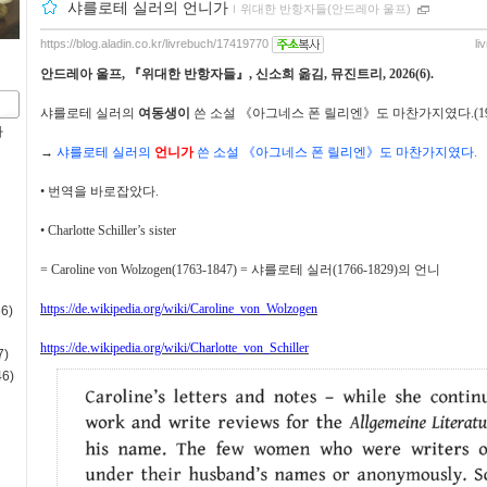
샤를로테 실러의 언니가
ｌ
위대한 반항자들(안드레아 울프)
https://blog.aladin.co.kr/livrebuch/17419770
li
안드레아 울프
,
『
위대한 반항자들
』
,
신소희 옮김
,
뮤진트리
, 2026(6).
샤를로테 실러의
여동생이
쓴 소설
《
아그네스 폰 릴리엔
》
도 마찬가지였다
.(1
사
→
샤를로테 실러의
언니가
쓴 소설
《
아그네스 폰 릴리엔
》
도 마찬가지였다.
•
번역을 바로잡았다
.
•
Charlotte Schiller’s sister
= Caroline von Wolzogen(1763-1847) =
샤를로테 실러
(1766-1829)
의 언니
https://de.wikipedia.org/wiki/Caroline_von_Wolzogen
6)
https://de.wikipedia.org/wiki/Charlotte_von_Schiller
)
6)