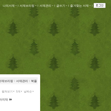
나의서재
ｌ
서재브리핑
ｌ
서재관리
ｌ
글쓰기
ｌ
즐겨찾는 서재
ｌ
서재브리핑
ｌ
서재관리
ｌ
북플
펼쳐보기
5개
날짜순
마지막