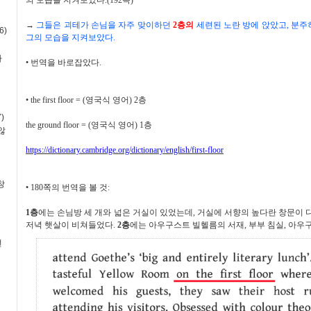
→
그들은 괴테가 손님을 자주 맞이하던
2
층의
세련된 노란 방에 앉았고
,
분주
6)
그의 모습을 지켜보았다
.
사
•
번역을 바로잡았다
.
•
the first floor = (
영국식 영어
) 2
층
)
the ground floor = (
영국식 영어
) 1
층
않
https://dictionary.cambridge.org/dictionary/english/first-floor
창
•
180
쪽의 번역을 볼 것
:
1
층
에는 손님방 세 개와 넓은 거실이 있었는데
,
거실에 서향의 높다란 창문이 
저녁 햇살이 비쳐들었다
.
2
층
에는 아우구스트 빌헬름의 서재
,
부부 침실
,
아우구
번