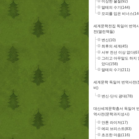
이상한 물질(92)
말테의 수기(144)
모피를 입은 비너스(14
세계문학전집 독일어 번역
전(열린책들)
변신(10)
최후의 세계(45)
서부 전선 이상 없다(67
그리고 아무말도 하지 
았다(158)
말테의 수기(211)
세계문학 독일어 번역사전(
비)
변신·단식 광대(78)
대산세계문학총서 독일어 
역사전(문학과지성사)
안톤 라이저(17)
에피 브리스트(83)
초조한 마음(116)