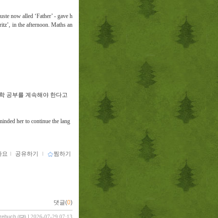
ste now alled ‘Father’ - gave h
ritz’, in the afternoon. Maths an
어학 공부를 계속해야 한다고
minded her to continue the lang
아요
ｌ
공유하기
ｌ
찜하기
댓글(
0
)
vrebuch
(
) l 2026-07-29 07:13