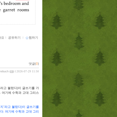
아요
ｌ
공유하기
ｌ
찜하기
댓글(
0
)
vrebuch
(
) l 2026-07-29 11:50
’
라고 불렀다
)
이 글쓰기를 가
다
.
여기에 수학과 고대 그리스
버지
’
라고 불렀다
)
이 글쓰기를
졌다
.
여기에 수학과 고대 그리