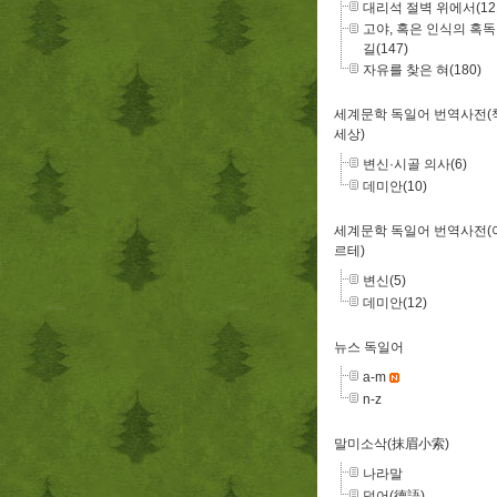
대리석 절벽 위에서(12
고야, 혹은 인식의 혹
길(147)
자유를 찾은 혀(180)
세계문학 독일어 번역사전(
세상)
변신·시골 의사(6)
데미안(10)
세계문학 독일어 번역사전(
르테)
변신(5)
데미안(12)
뉴스 독일어
a-m
n-z
말미소삭(抹眉小索)
나라말
덕어(德語)