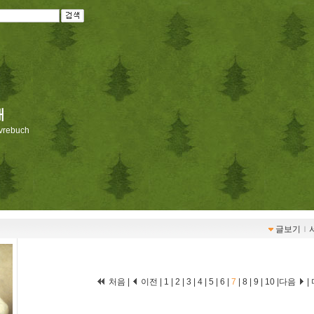
재
livrebuch
글보기
ｌ
처음
|
이전
|
1
|
2
|
3
|
4
|
5
|
6
|
7
|
8
|
9
|
10
|
다음
|