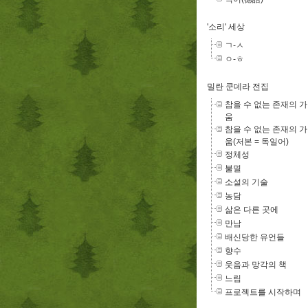
'소리' 세상
ㄱ-ㅅ
ㅇ-ㅎ
밀란 쿤데라 전집
참을 수 없는 존재의 
움
참을 수 없는 존재의 
움(저본 = 독일어)
정체성
불멸
소설의 기술
농담
삶은 다른 곳에
만남
배신당한 유언들
향수
웃음과 망각의 책
느림
프로젝트를 시작하며