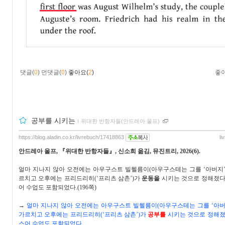
댓글(
0
)
먼댓글(
0
)
좋아요(
2
)
좋
공부를 시키는
ｌ
위대한 반항자들(안드레아 울프)
https://blog.aladin.co.kr/livrebuch/17418863
li
안드레아 울프
,
『
위대한 반항자들
』
,
신소희 옮김
,
뮤진트리
, 2026(6).
얼마 지나지 않아 오전에는 아우구스트 빌헬름이
(
아우구스테는 그를
‘
아버지
르치고 오후에는 프리드리히
(‘
프리츠 삼촌
’)
가
운동을
시키는 것으로 정해졌
어 수업도 포함되었다
.(196
쪽
)
→
얼마 지나지 않아 오전에는 아우구스트 빌헬름이
(
아우구스테는 그를
‘
아
가르치고 오후에는 프리드리히
(‘
프리츠 삼촌
’)
가
공부를
시키는 것으로 정해
스어 수업도 포함되었다
.