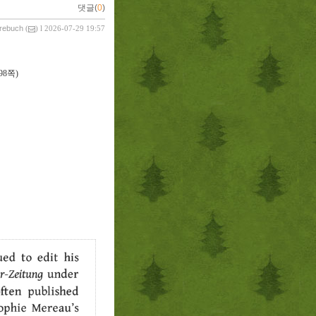
댓글(
0
)
vrebuch
(
) l 2026-07-29 19:57
98
쪽
)