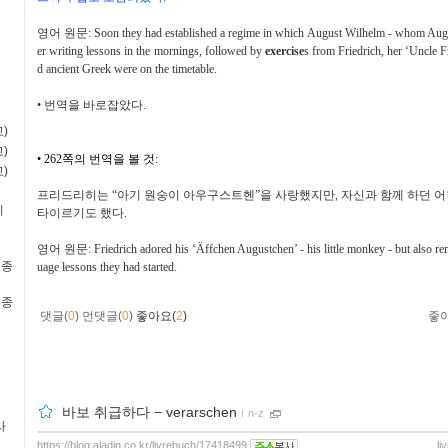
영어 원문
: Soon they had established a regime in which August Wilhelm - whom Augu
er writing lessons in the mornings, followed by
exercise
s from Friedrich, her ‘Uncle F
d ancient Greek were on the timetable.
•
번역을 바로잡았다
.
)
)
•
262
쪽의 번역을 볼 것
:
)
프리드리히는
“
아기 원숭이 아우구스트헨
”
을 사랑했지만
,
자신과 함께 하던 
비
타이르기도 했다
.
영어 원문
: Friedrich adored his ‘Äffchen Augustchen’ - his little monkey - but also re
2종
uage lessons they had started.
3종
댓글(
0
)
먼댓글(
0
)
좋아요(
2
)
좋
바보 취급하다 − verarschen
ｌ
n-z
사
https://blog.aladin.co.kr/livrebuch/17418499
li