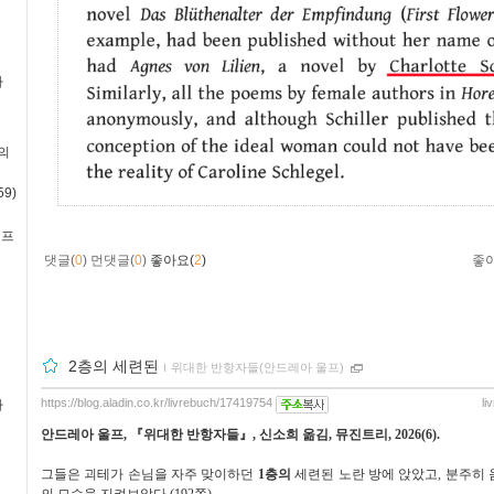
사
의
9)
·프
댓글(
0
)
먼댓글(
0
)
좋아요(
2
)
좋
2층의 세련된
ｌ
위대한 반항자들(안드레아 울프)
https://blog.aladin.co.kr/livrebuch/17419754
li
사
안드레아 울프
,
『
위대한 반항자들
』
,
신소희 옮김
,
뮤진트리
, 2026(6).
그들은 괴테가 손님을 자주 맞이하던
1
층의
세련된 노란 방에 앉았고
,
분주히 
의 모습을 지켜보았다
.(192
쪽
)