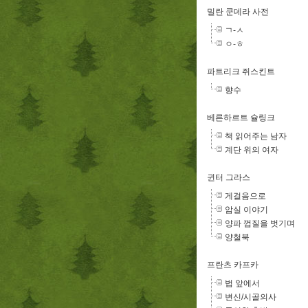
밀란 쿤데라 사전
ㄱ-ㅅ
ㅇ-ㅎ
파트리크 쥐스킨트
향수
베른하르트 슐링크
책 읽어주는 남자
계단 위의 여자
귄터 그라스
게걸음으로
암실 이야기
양파 껍질을 벗기며
양철북
프란츠 카프카
법 앞에서
변신/시골의사