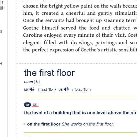
1)
독한
책
아