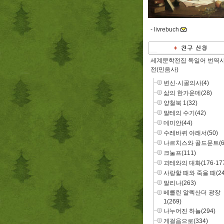
-
livrebuch
세계문학전집 독일어 번역
전(민음사)
변신·시골의사(4)
삶의 한가운데(28)
양철북 1(32)
말테의 수기(42)
데미안(44)
수레바퀴 아래서(50)
나르치스와 골드문트(6
크눌프(111)
괴테와의 대화(176·177
사랑할 때와 죽을 때(24
말리나(263)
베를린 알렉산더 광장
1(269)
나누어진 하늘(294)
게걸음으로(334)