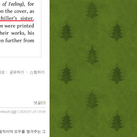
아요
ｌ
공유하기
ｌ
찜하기
댓글(
0
)
vrebuch
(
) l 2026-07-29 19:49
움직이며 모두를 챙겨주는 그