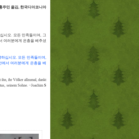
홍주민 옮김
,
한국디아코니아
하십시오
.
모든 민족들이여
,
그
에서 여러분에게 은총을 베추셨
찬양하십시오
.
모든 민족들이여
,
안에서 여러분에게 은총을 베
 ihn, ihr Völker allzumal, dankt
istus, seinem Sohne.
−
Joachim
S