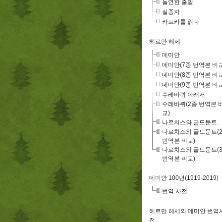
돌연한 출발
실종자
카프카를 읽다
헤르만 헤세
데미안
데미안(7종 번역본 비교
데미안(8종 번역본 비교
데미안(9종 번역본 비교
수레바퀴 아래서
수레바퀴(2종 번역본 
교)
나르치스와 골드문트
나르치스와 골드문트(
번역본 비교)
나르치스와 골드문트(
번역본 비교)
데미안 100년(1919-2019)
번역 사전
헤르만 헤세의 데미안 번역
전