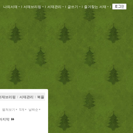
나의서재
ｌ
서재브리핑
ｌ
서재관리
ｌ
글쓰기
ｌ
즐겨찾는 서재
ｌ
서재브리핑
ｌ
서재관리
ｌ
북플
펼쳐보기
5개
날짜순
마지막