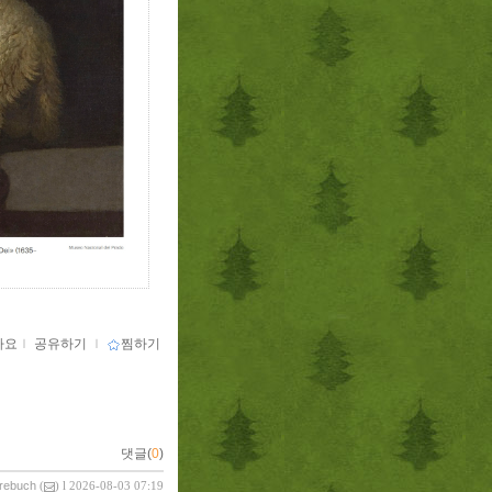
아요
ｌ
공유하기
ｌ
찜하기
댓글(
0
)
vrebuch
(
) l 2026-08-03 07:19