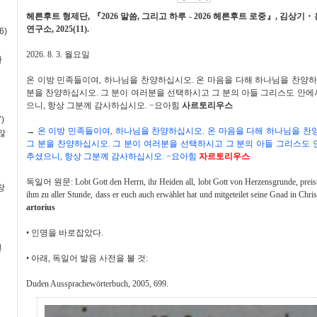
헤른후트 형제단
,
『
2026
말씀
,
그리고 하루
- 2026
헤른후트 로중
』
,
김상기
・
연구소
, 2025(11).
6)
2026. 8. 3.
월요일
사
온 이방 민족들이여
,
하나님을 찬양하십시오
.
온 마음을 다해 하나님을 찬양
분을 찬양하십시오
.
그 분이 여러분을 선택하시고 그 분의 아들 그리스도 안
으니
,
항상 그분께 감사하십시오
.
−
요아힘
사르토리우스
)
→
온 이방 민족들이여
,
하나님을 찬양하십시오
.
온 마음을 다해 하나님을 
않
그 분을 찬양하십시오
.
그 분이 여러분을 선택하시고 그 분의 아들 그리스도 
추셨으니
,
항상 그분께 감사하십시오
.
−
요아힘
자르토리우스
독일어 원문
: Lobt Gott den Herrn, ihr Heiden all, lobt Gott von Herzensgrunde, preist
창
ihm zu aller Stunde, dass er euch auch erwählet hat und mitgeteilet seine Gnad in Chr
artorius
•
인명을 바로잡았다
.
번
•
아래
,
독일어 발음 사전을 볼 것
:
Duden Aussprachewörterbuch, 2005, 699.