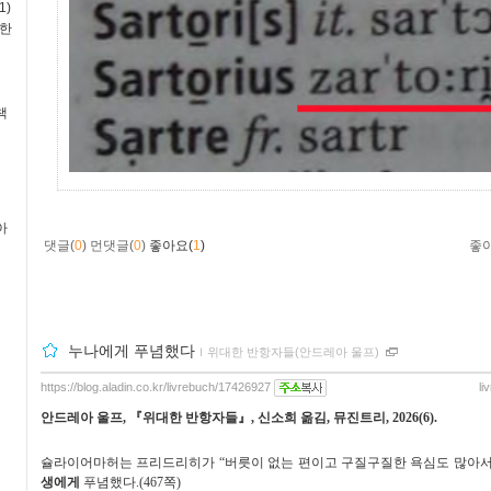
1)
독한
책
아
댓글(
0
)
먼댓글(
0
)
좋아요(
1
)
좋
누나에게 푸념했다
ｌ
위대한 반항자들(안드레아 울프)
https://blog.aladin.co.kr/livrebuch/17426927
li
안드레아 울프
,
『
위대한 반항자들
』
,
신소희 옮김
,
뮤진트리
, 2026(6).
슐라이어마허는 프리드리히가
“
버릇이 없는 편이고 구질구질한 욕심도 많아
생에게
푸념했다
.(467
쪽
)