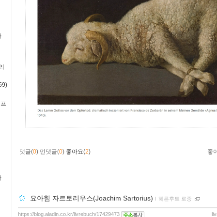
사
의
9)
·프
댓글(
0
)
먼댓글(
0
)
좋아요(
2
)
좋
사
요아힘 자르토리우스(Joachim Sartorius)
ｌ
헤른후트 로중
https://blog.aladin.co.kr/livrebuch/17429473
li