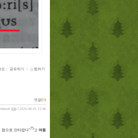
아요
ｌ
공유하기
ｌ
찜하기
댓글(
0
)
vrebuch
(
) l 2026-08-01 15:46
75
서 참으로 안타깝다
”
고
여동