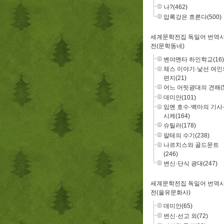
나?(462)
압록강은 흐른다(500)
세계문학전집 독일어 번역
전(문학동네)
벤야멘타 하인학교(16)
체스 이야기·낯선 여인
편지(21)
어느 어릿광대의 견해(5
데미안(101)
임멘 호수·백마의 기사
시케(164)
슈틸러(178)
말테의 수기(238)
나르치스와 골드문트
(246)
변신·단식 광대(247)
세계문학전집 독일어 번역
전(을유문화사)
데미안(65)
변신·선고 외(72)