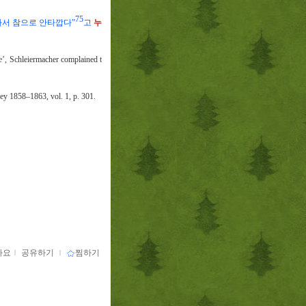
75
아서 참으로 안타깝다
”
고
누
une’, Schleiermacher complained t
hey 1858
–
1863, vol. 1, p. 301.
아요
ｌ
공유하기
ｌ
찜하기