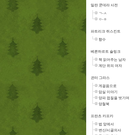
밀란 쿤데라 사전
ㄱ-ㅅ
ㅇ-ㅎ
파트리크 쥐스킨트
향수
베른하르트 슐링크
책 읽어주는 남자
계단 위의 여자
귄터 그라스
게걸음으로
암실 이야기
양파 껍질을 벗기며
양철북
프란츠 카프카
법 앞에서
변신/시골의사