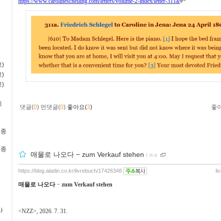
https://www.carolineschelling.com/letters/volume-2-index/letter-311a/
#*
)
)
)
비
댓글(
0
)
먼댓글(
0
)
좋아요(
3
)
좋
2종
3종
매물로 나오다 − zum Verkauf stehen
ｌ
n-z
https://blog.aladin.co.kr/livrebuch/17426348
li
매물로 나오다
−
zum Verkauf stehen
사
<NZZ>, 2026. 7. 31.