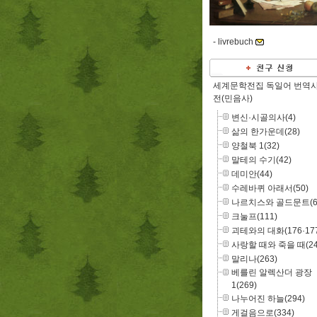
-
livrebuch
세계문학전집 독일어 번역
전(민음사)
변신·시골의사(4)
삶의 한가운데(28)
양철북 1(32)
말테의 수기(42)
데미안(44)
수레바퀴 아래서(50)
나르치스와 골드문트(6
크눌프(111)
괴테와의 대화(176·177
사랑할 때와 죽을 때(24
말리나(263)
베를린 알렉산더 광장
1(269)
나누어진 하늘(294)
게걸음으로(334)