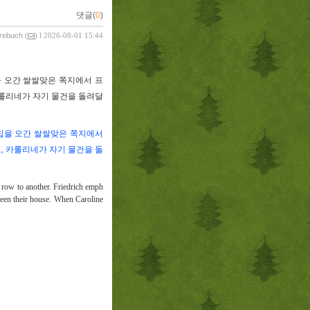
댓글(
0
)
vrebuch
(
) l 2026-08-01 15:44
 오간 쌀쌀맞은 쪽지에서 프
롤리네가 자기 물건을 돌려달
집을 오간 쌀쌀맞은 쪽지에서
고
,
카롤리네가 자기 물건을 돌
 row to another. Friedrich emph
tween their house. When Caroline