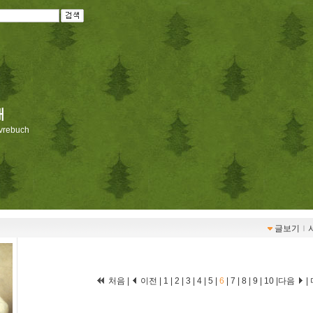
재
livrebuch
글보기
ｌ
처음
|
이전
|
1
|
2
|
3
|
4
|
5
|
6
|
7
|
8
|
9
|
10
|
다음
|