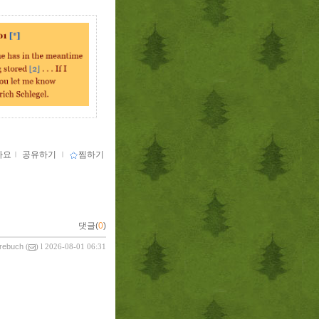
아요
ｌ
공유하기
ｌ
찜하기
댓글(
0
)
vrebuch
(
) l 2026-08-01 06:31