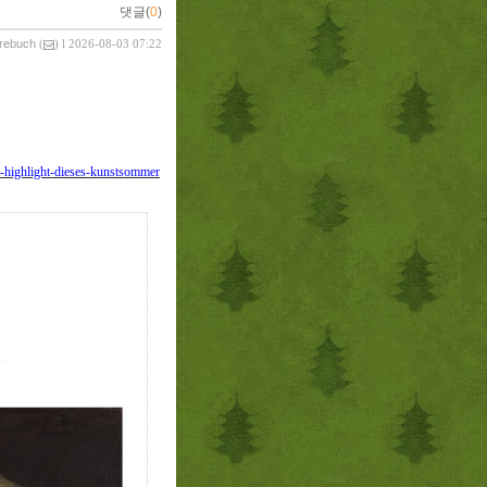
댓글(
0
)
vrebuch
(
) l 2026-08-03 07:22
as-highlight-dieses-kunstsommer