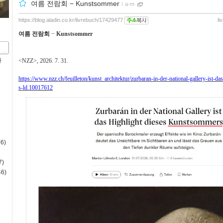
여름 전람회 − Kunstsommer
ｌ
a-m
https://blog.aladin.co.kr/livrebuch/17429477
li
여름 전람회
−
Kunstsommer
사
<NZZ>, 2026. 7. 31.
https://www.nzz.ch/feuilleton/kunst_architektur/zurbaran-in-der-national-gallery-ist-d
s-ld.10017612
6)
)
6)