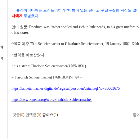
→
슐라이어마허는 프리드리히가
“
버릇이 없는 편이고 구질구질한 욕심도 많
나에게
푸념했다
.
영어 원문
: Friedrich was ‘rather spoiled and rich in little needs, to his great misfort
o
his sister
.
660
쪽 미주
75 = Schleiermacher to
Charlotte
Schleiermacher, 19 January 1802, Dilt
가벼
•
번역을 바로잡았다
.
가벼
•
his sister = Charlotte Schleiermacher(1765-1831)
= Friedrich Schleiermacher(1768-1834)
의 누나
https://schleiermacher-digital.de/register/personen/detail.xql?id=S0003675
https://de.wikipedia.org/wiki/Friedrich_Schleiermacher
댓글(
0
)
먼댓글(
0
)
좋아요(
2
)
좋