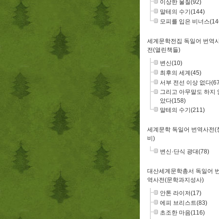
이상한 물질(92)
말테의 수기(144)
모피를 입은 비너스(14
세계문학전집 독일어 번역
전(열린책들)
변신(10)
최후의 세계(45)
서부 전선 이상 없다(67
그리고 아무말도 하지 
았다(158)
말테의 수기(211)
세계문학 독일어 번역사전(
비)
변신·단식 광대(78)
대산세계문학총서 독일어 
역사전(문학과지성사)
안톤 라이저(17)
에피 브리스트(83)
초조한 마음(116)