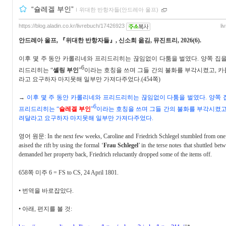
“슐레겔 부인”
ｌ
위대한 반항자들(안드레아 울프)
https://blog.aladin.co.kr/livrebuch/17426923
li
안드레아 울프
,
『
위대한 반항자들
』
,
신소희 옮김
,
뮤진트리
, 2026(6).
이후 몇 주 동안 카롤리네와 프리드리히는 끊임없이 다툼을 벌였다
.
양쪽 집을
6
리드리히는
“
셸링 부인
”
이라는 호칭을 쓰며 그들 간의 불화를 부각시켰고
,
카
라고 요구하자 마지못해 일부만 가져다주었다
.(454
쪽
)
→
이후 몇 주 동안 카롤리네와 프리드리히는 끊임없이 다툼을 벌였다
.
양쪽 
6
프리드리히는
“
슐레겔 부인
”
이라는 호칭을 쓰며 그들 간의 불화를 부각시켰
려달라고 요구하자 마지못해 일부만 가져다주었다
.
영어 원문
: In the next few weeks, Caroline and Friedrich Schlegel stumbled from one
asised the rift by using the formal ‘
Frau Schlegel
’ in the terse notes that shuttled be
demanded her property back, Friedrich reluctantly dropped some of the items off.
658
쪽 미주
6 = FS to CS, 24 April 1801.
•
번역을 바로잡았다
.
•
아래
,
편지를 볼 것
: