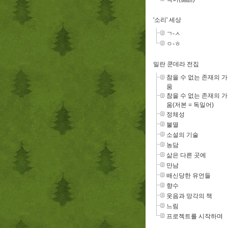
'소리' 세상
ㄱ-ㅅ
ㅇ-ㅎ
밀란 쿤데라 전집
참을 수 없는 존재의 
움
참을 수 없는 존재의 
움(저본 = 독일어)
정체성
불멸
소설의 기술
농담
삶은 다른 곳에
만남
배신당한 유언들
향수
웃음과 망각의 책
느림
프로젝트를 시작하며