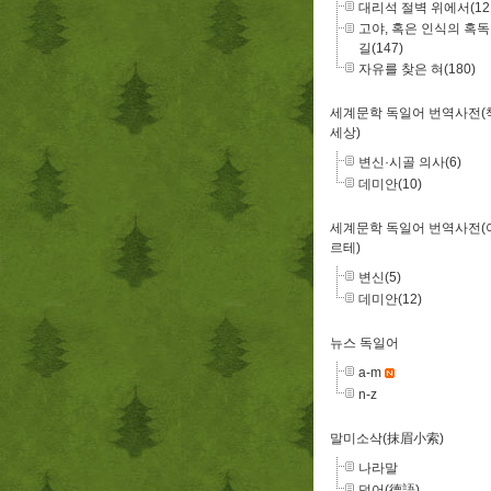
대리석 절벽 위에서(12
고야, 혹은 인식의 혹
길(147)
자유를 찾은 혀(180)
세계문학 독일어 번역사전(
세상)
변신·시골 의사(6)
데미안(10)
세계문학 독일어 번역사전(
르테)
변신(5)
데미안(12)
뉴스 독일어
a-m
n-z
말미소삭(抹眉小索)
나라말
덕어(德語)