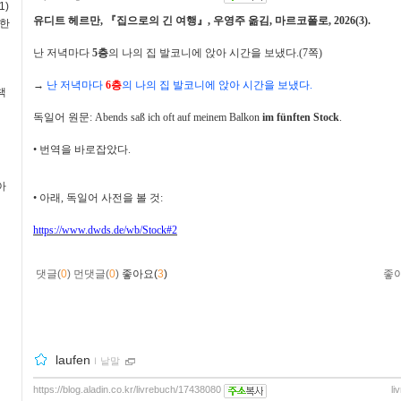
1)
유디트 헤르만
,
『
집으로의 긴 여행
』
,
우영주 옮김
,
마르코폴로
, 2026(3).
독한
난 저녁마다
5
층
의 나의 집 발코니에 앉아 시간을 보냈다
.(7
쪽
)
→
난 저녁마다
6
층
의 나의 집 발코니에 앉아 시간을 보냈다
.
책
독일어 원문
: Abends saß ich oft auf meinem Balkon
im fünften Stock
.
•
번역을 바로잡았다
.
아
•
아래
,
독일어 사전을 볼 것
:
https://www.dwds.de/wb/Stock#2
댓글(
0
)
먼댓글(
0
)
좋아요(
3
)
좋
laufen
ｌ
낱말
https://blog.aladin.co.kr/livrebuch/17438080
li