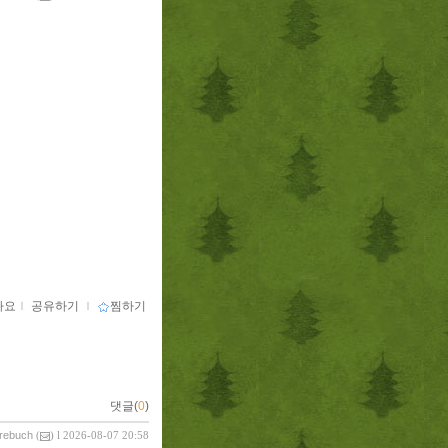
아요
ｌ
공유하기
ｌ
찜하기
댓글(
0
)
vrebuch
(
) l 2026-08-07 20:58