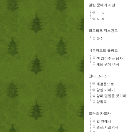
밀란 쿤데라 사전
ㄱ-ㅅ
ㅇ-ㅎ
파트리크 쥐스킨트
향수
베른하르트 슐링크
책 읽어주는 남자
계단 위의 여자
귄터 그라스
게걸음으로
암실 이야기
양파 껍질을 벗기며
양철북
프란츠 카프카
법 앞에서
변신/시골의사