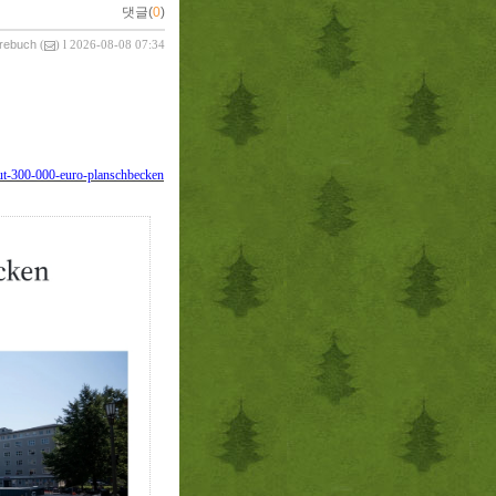
댓글(
0
)
vrebuch
(
) l 2026-08-08 07:34
baut-300-000-euro-planschbecken