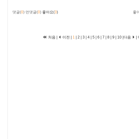
댓글(
0
)
먼댓글(
0
)
좋아요(
3
)
좋
처음 |
이전 |
1
|
2
|
3
|
4
|
5
|
6
|
7
|
8
|
9
|
10
|
다음
|