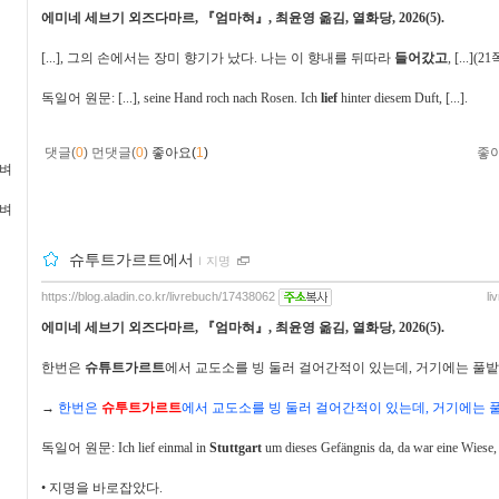
에미네 세브기 외즈다마르
,
『
엄마혀
』
,
최윤영 옮김
,
열화당
, 2026(5).
[...],
그의 손에서는 장미 향기가 났다
.
나는 이 향내를 뒤따라
들어갔고
, [...](21
독일어 원문
: [...], seine Hand roch nach Rosen. Ich
lief
hinter diesem Duft, [...].
댓글(
0
)
먼댓글(
0
)
좋아요(
1
)
좋
가벼
가벼
슈투트가르트에서
ｌ
지명
https://blog.aladin.co.kr/livrebuch/17438062
li
에미네 세브기 외즈다마르
,
『
엄마혀
』
,
최윤영 옮김
,
열화당
, 2026(5).
한번은
슈튜트가르트
에서 교도소를 빙 둘러 걸어간적이 있는데
,
거기에는 풀밭
→
한번은
슈투트가르트
에서 교도소를 빙 둘러 걸어간적이 있는데
,
거기에는 
독일어 원문
: Ich lief einmal in
Stuttgart
um dieses Gefängnis da, da war eine Wiese, [
•
지명을 바로잡았다
.