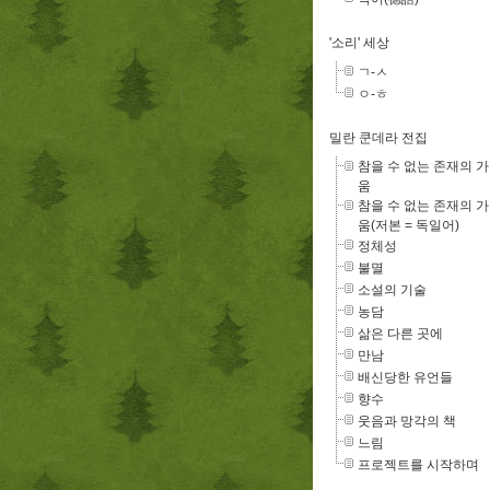
'소리' 세상
ㄱ-ㅅ
ㅇ-ㅎ
밀란 쿤데라 전집
참을 수 없는 존재의 
움
참을 수 없는 존재의 
움(저본 = 독일어)
정체성
불멸
소설의 기술
농담
삶은 다른 곳에
만남
배신당한 유언들
향수
웃음과 망각의 책
느림
프로젝트를 시작하며