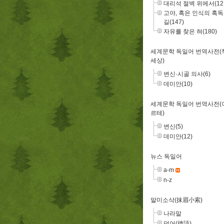
대리석 절벽 위에서(12
고야, 혹은 인식의 혹
길(147)
자유를 찾은 혀(180)
세계문학 독일어 번역사전(
세상)
변신·시골 의사(6)
데미안(10)
세계문학 독일어 번역사전(
르테)
변신(5)
데미안(12)
뉴스 독일어
a-m
n-z
말미소삭(抹眉小索)
나라말
덕어(德語)