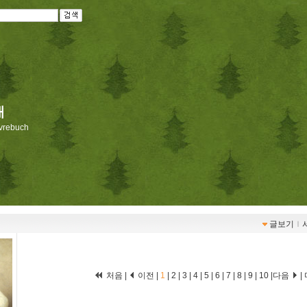
재
livrebuch
글보기
ｌ
처음 |
이전 |
1
|
2
|
3
|
4
|
5
|
6
|
7
|
8
|
9
|
10
|
다음
|