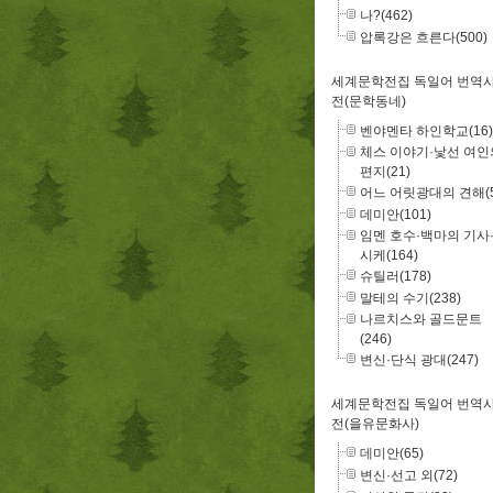
나?(462)
압록강은 흐른다(500)
세계문학전집 독일어 번역
전(문학동네)
벤야멘타 하인학교(16)
체스 이야기·낯선 여인
편지(21)
어느 어릿광대의 견해(5
데미안(101)
임멘 호수·백마의 기사
시케(164)
슈틸러(178)
말테의 수기(238)
나르치스와 골드문트
(246)
변신·단식 광대(247)
세계문학전집 독일어 번역
전(을유문화사)
데미안(65)
변신·선고 외(72)