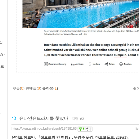
사
의
9)
·프
댓글(
0
)
먼댓글(
0
)
좋아요(
1
)
좋
사
슈타인슈트라세를 찾았다
ｌ
지명
https://blog.aladin.co.kr/livrebuch/17438163
li
유디트 헤르만
,
『
집으로의 긴 여행
』
,
우영주 옮김
,
마르코폴로
, 2026(3).