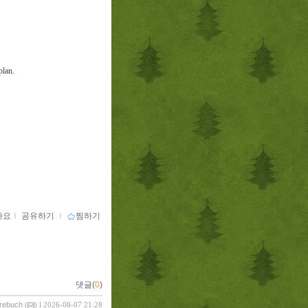
plan.
아요
ｌ
공유하기
ｌ
찜하기
댓글(
0
)
vrebuch
(
) l 2026-08-07 21:28