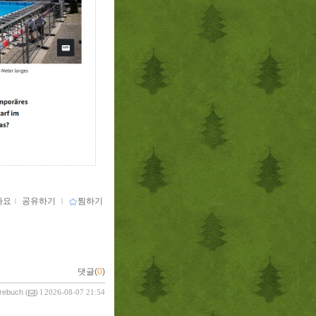
아요
ｌ
공유하기
ｌ
찜하기
댓글(
0
)
vrebuch
(
) l 2026-08-07 21:54