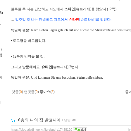
일주일 후 나는 단념하고 지도에서
스타인
[
슈트라세
]
를 찾았다
.(12
쪽
)
6)
→
일주일 후 나는 단념하고 지도에서
슈타인
[
슈트라세
]
를 찾았다
.
사
독일어 원문
: Nach sieben Tagen gab ich auf und suchte die
Stein
straße auf dem Stadt
•
도로명을 바로잡았다
.
)
않
•
12
쪽의 번역을 볼 것
:
그리고 방문해줘요
.
슈타인
[
슈트라세
] 7
번지
.
창
독일어 원문
: Und kommen Sie uns besuchen.
Stein
straße sieben.
댓글(
0
)
먼댓글(
0
)
좋아요(
3
)
좋
번
6층의 나의 집 발코니에
ｌ
낱말
https://blog.aladin.co.kr/livrebuch/17438120
li