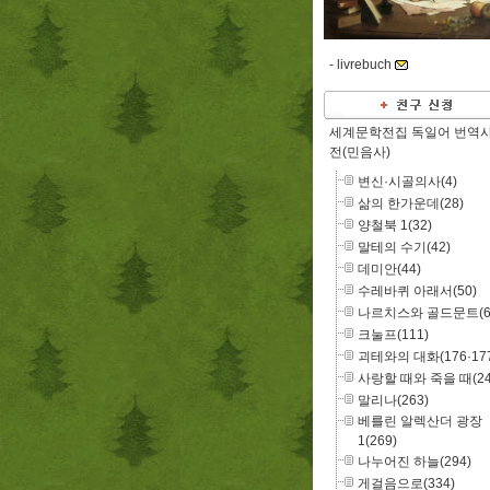
-
livrebuch
세계문학전집 독일어 번역
전(민음사)
변신·시골의사(4)
삶의 한가운데(28)
양철북 1(32)
말테의 수기(42)
데미안(44)
수레바퀴 아래서(50)
나르치스와 골드문트(6
크눌프(111)
괴테와의 대화(176·177
사랑할 때와 죽을 때(24
말리나(263)
베를린 알렉산더 광장
1(269)
나누어진 하늘(294)
게걸음으로(334)