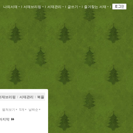
나의서재
ｌ
서재브리핑
ｌ
서재관리
ｌ
글쓰기
ｌ
즐겨찾는 서재
ｌ
서재브리핑
ｌ
서재관리
ｌ
북플
펼쳐보기
5개
날짜순
마지막