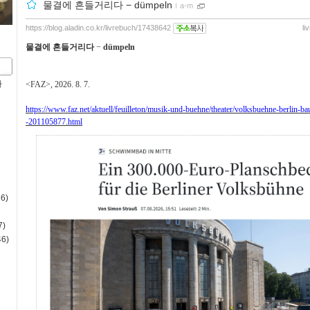
물결에 흔들거리다 − dümpeln
ｌ
a-m
https://blog.aladin.co.kr/livrebuch/17438642
li
물결에 흔들거리다
−
dümpeln
사
<FAZ>, 2026. 8. 7.
https://www.faz.net/aktuell/feuilleton/musik-und-buehne/theater/volksbuehne-berlin-
-201105877.html
6)
)
6)