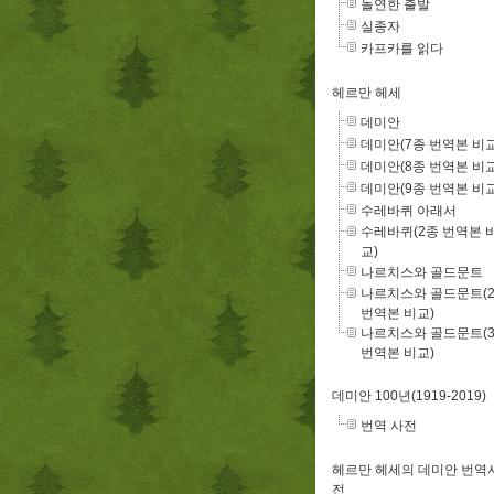
돌연한 출발
실종자
카프카를 읽다
헤르만 헤세
데미안
데미안(7종 번역본 비교
데미안(8종 번역본 비교
데미안(9종 번역본 비교
수레바퀴 아래서
수레바퀴(2종 번역본 
교)
나르치스와 골드문트
나르치스와 골드문트(
번역본 비교)
나르치스와 골드문트(
번역본 비교)
데미안 100년(1919-2019)
번역 사전
헤르만 헤세의 데미안 번역
전