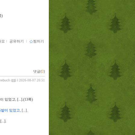
쪽
)
아요
ｌ
공유하기
ｌ
찜하기
댓글(
0
)
vrebuch
(
) l 2026-08-07 20:51
이 있었고
, [...].(13
쪽
)
풀밭이 있었고
, [...].
...].