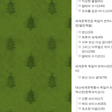
이상한 물질(92)
말테의 수기(144)
모피를 입은 비너스(14
세계문학전집 독일어 번역
전(열린책들)
변신(10)
최후의 세계(45)
서부 전선 이상 없다(67
그리고 아무말도 하지 
았다(158)
말테의 수기(211)
세계문학 독일어 번역사전(
비)
변신·단식 광대(78)
대산세계문학총서 독일어 
역사전(문학과지성사)
안톤 라이저(17)
에피 브리스트(83)
초조한 마음(116)