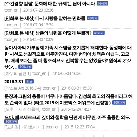
[주간경향 칼럼] 문화에 대한 ‘규제’는 답이 아니다
페이퍼
toon_er | 2016-07-23 03:36
[만화로 본 세상] 다시 사랑을 말하는 만화들
페이퍼
toon_er | 2016-07-04 13:34
[만화로 본 세상] 삼촌의 남편을 어떻게 부를까?
페이퍼
toon_er | 2016-05-30 10:09
동아시아의 가부장제 가족 시스템을 호기롭게 해체한다. 동성애에 대
한 시선도 성찰적으로 어루만진다. 다만 번역어 채택은 아쉽다. 고모
부, 매제보다는 좀 더 창조적으로 전복할 수는 없었을까? 원작의 オジ
サン, ..
100자평
[아우의 남편 1]
toon_er | 2016-05-04 16:26
2016.3.31
리뷰
[악스트 Axt 2016.3.4]
toon_er | 2016-03-31 15:30
문장과 그림의 충돌이 너무나 아름답다. 김성희 최고의 작품이라고 해
도 손색이 없다. (라고 2015 에이코믹스 어워드에 선정함.)
100자평
[오후 네시의 생활력]
toon_er | 2015-12-24 14:27
으아. 베르세르크의 깊이와 철학을 단편에 버무린, 아주 훌륭한 외도.
100자평
[[고화질] 기간토마키..]
toon_er | 2015-12-23 17:04