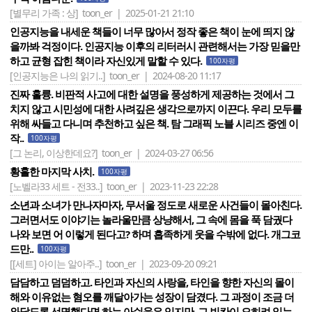
[별무리 가족 : 상]
toon_er | 2025-01-21 21:10
인공지능을 내세운 책들이 너무 많아서 정작 좋은 책이 눈에 띄지 않
을까봐 걱정이다. 인공지능 이후의 리터러시 관련해서는 가장 믿을만
하고 균형 잡힌 책이라 자신있게 말할 수 있다.
100자평
[인공지능은 나의 읽기..]
toon_er | 2024-08-20 11:17
진짜 훌륭. 비판적 사고에 대한 설명을 풍성하게 제공하는 것에서 그
치지 않고 시민성에 대한 사려깊은 생각으로까지 이끈다. 우리 모두를
위해 싸들고 다니며 추천하고 싶은 책. 탐 그래픽 노블 시리즈 중엔 이
작..
100자평
[그 논리, 이상한데요?]
toon_er | 2024-03-27 06:56
황홀한 마지막 사치.
100자평
[노벨라33 세트 - 전33..]
toon_er | 2023-11-23 22:28
소년과 소녀가 만나자마자, 무서울 정도로 새로운 사건들이 몰아친다.
그러면서도 이야기는 놀라울만큼 상냥해서, 그 속에 몸을 푹 담궜다
나와 보면 어 이렇게 된다고? 하며 흡족하게 웃을 수밖에 없다. 개그코
드만..
100자평
[[세트] 아이는 알아주..]
toon_er | 2023-09-20 09:21
담담하고 덤덤하고. 타인과 자신의 사랑을, 타인을 향한 자신의 몰이
해와 이유없는 혐오를 깨달아가는 성장이 담겼다. 그 과정이 조금 더
와닿도록 선명했다면 하는 아쉬움은 있지만, 그 빈칸이 오히려 읽는