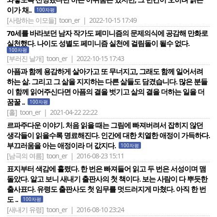
이가 채..
100자평
[사랑하는 이모들]
toon_er | 2022-10-15 17:49
70세를 바라보던 남자 작가도 페미니즘의 문제의식에 공감해 만화로
실천했다. 나이도 성별도 페미니즘 실천에 걸림돌이 될수 없다.
100자평
[부러진 날개]
toon_er | 2022-10-15 17:43
아픔과 함께 용감하게 살아가고 또 무너지고, 그래도 함께 일어서려
하는 삶. 그리고 그 삶을 지지하는 다른 삶들도 담겼습니다. 많은 분들
이 함께 읽어주신다면 아픔의 결을 벗기고 삶의 결을 더하는 일을 더
꿈꿀 ..
100자평
[홀]
toon_er | 2021-04-22 22:22
르파주다운 이야기. 처음 읽을 때는 그림에 빠져버려서 잡히지 않던
생각들이 읽을수록 명료해진다. 인간에 대한 치열한 애정이 가득하다.
부끄러움을 아는 애정이라 더 값지다.
100자평
[남극의 여름]
toon_er | 2016-08-23 15:11
표지부터 색감에 홀렸다. 한 번은 빠져들어 읽고 두 번은 서성이며 맴
돌았다. 알고 보니 새내기 출판사의 첫 책이다. 보는 사람이 다 뿌듯한
출사표다. 유령도 출판사도 첫 임무를 멋드러지게 마쳤다. 아직 한 번
도 ..
100자평
[새내기 유령]
toon_er | 2016-08-10 23:24