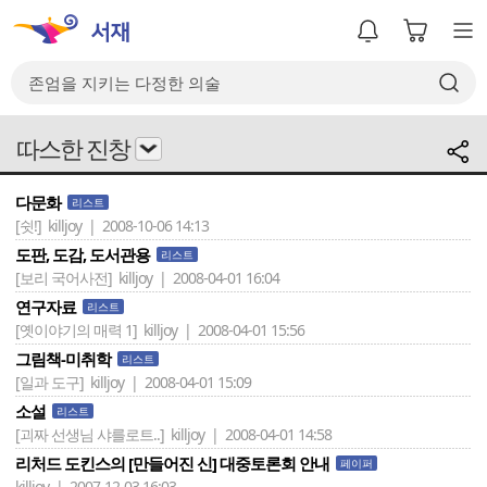
따스한 진창
다문화
리스트
[쉿!]
killjoy | 2008-10-06 14:13
도판, 도감, 도서관용
리스트
[보리 국어사전]
killjoy | 2008-04-01 16:04
연구자료
리스트
[옛이야기의 매력 1]
killjoy | 2008-04-01 15:56
그림책-미취학
리스트
[일과 도구]
killjoy | 2008-04-01 15:09
소설
리스트
[괴짜 선생님 샤를로트..]
killjoy | 2008-04-01 14:58
리처드 도킨스의 [만들어진 신] 대중토론회 안내
페이퍼
killjoy | 2007-12-03 16:03