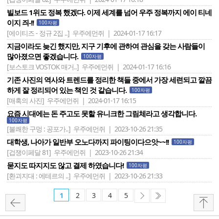
빌보드 1위도 정복 했겠다. 이제 세계를 넘어 우주 정복까지 에이 티네
이지 즤-!!
100자평
[에이티즈 - 정규 2집 ..]
우주에먼쥐 | 2024-01-17 16:17
지금이라도 늦긴 했지만, 지구 기후에 관하여 관심을 갖는 사람들이
많아졌으면 좋겠습니다.
100자평
[보스토크 VOSTOK 매거..]
우주에먼쥐 | 2024-01-17 16:16
기존 사진의 역사와 트렌드를 정리한 책들 중에서 가장 세련되고 깔끔
하게 잘 정리되어 있는 책인 것 같습니다.
100자평
[매혹의 사진]
우주에먼쥐 | 2024-01-17 16:15
요즘 시대에는 돈 주고도 못할 유니크한 그림체라고 생각합니다.
100자평
[불쾌한 구멍 : 공포가..]
우주에먼쥐 | 2023-10-26 21:35
대학생, 나아가 일반부 오노다까지 파이팅이다으앗~~!!
100자평
[겁쟁이페달 81]
우주에먼쥐 | 2023-10-26 21:34
묻지도 따지지도 않고 결제 하였습니다!
100자평
[환괴지대 : 에테르의 ..]
우주에먼쥐 | 2023-10-26 21:33
1
2
3
4
5