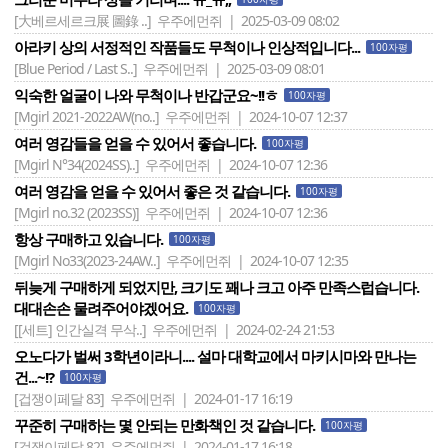
[大베르세르크展 圖錄 ..]
우주에먼쥐 | 2025-03-09 08:02
아라키 상의 서정적인 작품들도 무척이나 인상적입니다...
100자평
[Blue Period / Last S..]
우주에먼쥐 | 2025-03-09 08:01
익숙한 얼굴이 나와 무척이나 반갑군요~!!ㅎ
100자평
[Mgirl 2021-2022AW(no..]
우주에먼쥐 | 2024-10-07 12:37
여러 영감들을 얻을 수 있어서 좋습니다.
100자평
[Mgirl N°34(2024SS)..]
우주에먼쥐 | 2024-10-07 12:36
여러 영감을 얻을 수 있어서 좋은 것 같습니다.
100자평
[Mgirl no.32 (2023SS)]
우주에먼쥐 | 2024-10-07 12:36
항상 구매하고 있습니다.
100자평
[Mgirl No33(2023-24AW..]
우주에먼쥐 | 2024-10-07 12:35
뒤늦게 구매하게 되었지만, 크기도 꽤나 크고 아주 만족스럽습니다.
대대손손 물려주어야겠어요.
100자평
[[세트] 인간실격 무삭..]
우주에먼쥐 | 2024-02-24 21:53
오노다가 벌써 3학년이라니.... 설마 대학교에서 마키시마와 만나는
건...~!?
100자평
[겁쟁이페달 83]
우주에먼쥐 | 2024-01-17 16:19
꾸준히 구매하는 몇 안되는 만화책인 것 같습니다.
100자평
[겁쟁이페달 82]
우주에먼쥐 | 2024-01-17 16:18