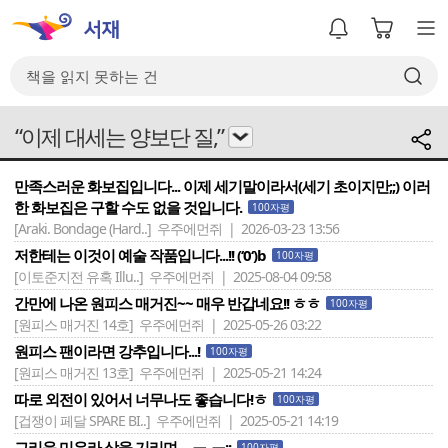
“이제 대세는 양보단 질,”
만족스러운 화보집입니다... 이제 세기말이라서(세기 초이지만;;) 이러
한 화보집은 구할 수도 없을 것입니다.
100자평
[Araki. Bondage (Hard..]
우주에먼쥐 | 2026-03-23 13:56
저한테는 이것이 예술 작품입니다...!! (‘0‘)b
100자평
[이토준지전 유혹 Illu..]
우주에먼쥐 | 2025-08-04 09:58
간만에 나온 원피스 매거진~~ 매우 반갑네요!! ㅎㅎ
100자평
[원피스 매거진 14호]
우주에먼쥐 | 2025-05-26 03:22
원피스 팬이라면 강추입니다...!
100자평
[원피스 매거진 13호]
우주에먼쥐 | 2025-05-21 14:24
따로 외전이 있어서 너무나도 좋습니다!ㅎ
100자평
[겁쟁이 페달 SPARE BI..]
우주에먼쥐 | 2025-05-21 14:19
그리운 미우라 상을 기리며.... ㅠ_ㅠ;;
100자평