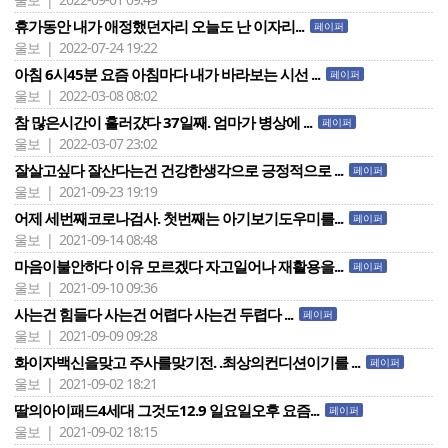
휴가동안 내가 애정했던자리 오늘도 난 이자리...
페이퍼
울보 | 2022-07-24 19:22
아침 6시45분 요즘 아침마다 내가 바라보는 시선 ...
페이퍼
울보 | 2022-03-08 08:02
참 많은시간이 흘러걌다 37일째. 엄마가 병상에 ...
페이퍼
울보 | 2022-03-07 23:02
잘살고싶다 잘산다는건 건강한생각으로 긍정적으로 ...
페이퍼
울보 | 2021-09-23 19:19
어제 세번째코로나검사. 첫번째는 아기보기도우미를...
페이퍼
울보 | 2021-09-14 08:48
마음이불안하다 이유 모르겠다 자고일어나 재활용을...
페이퍼
울보 | 2021-09-10 09:36
사는건 힘들다 사는건 어렵다 사는건 두렵다 ...
페이퍼
울보 | 2021-09-09 09:28
화이자백신을맞고 주사를맞기전. .최상의컨디션이기를 ...
페이퍼
울보 | 2021-09-02 18:21
딸의아이패드4세대 그것도12.9 일요일오후 요즘...
페이퍼
울보 | 2021-09-02 18:15