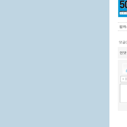
팝캐
댓글(
먼댓