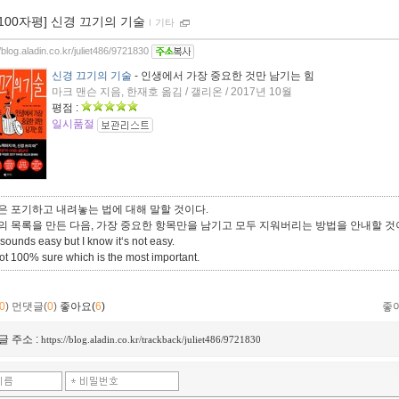
[100자평] 신경 끄기의 기술
ｌ
기타
//blog.aladin.co.kr/juliet486/9721830
신경 끄기의 기술
- 인생에서 가장 중요한 것만 남기는 힘
마크 맨슨 지음, 한재호 옮김 / 갤리온 / 2017년 10월
평점 :
일시품절
은 포기하고 내려놓는 법에 대해 말할 것이다.
의 목록을 만든 다음, 가장 중요한 항목만을 남기고 모두 지워버리는 방법을 안내할 것
sounds easy but I know it‘s not easy.
not 100% sure which is the most important.
0
)
먼댓글(
0
)
좋아요(
6
)
좋
글 주소 :
https://blog.aladin.co.kr/trackback/juliet486/9721830