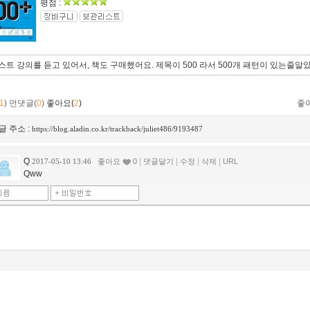
평점 :
스트 강의를 듣고 있어서, 책도 구매했어요. 제목이 500 라서 500개 패턴이 있는줄알
1
)
먼댓글(
0
)
좋아요(
2
)
좋
글 주소 :
https://blog.aladin.co.kr/trackback/juliet486/9193487
Q
|
|
|
|
2017-05-10 13:46
좋아요
0
댓글달기
수정
삭제
URL
Qww