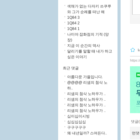
색채가 없는 다자키 쓰쿠루
와 그가 순례를 떠난 해
1Q84 3
1Q84 2
1Q84 1
나미야 잡화점의 기적 (양
장)
지금 이 순간의 역사
달리기를 말할 때 내가 하고
싶은 이야기
https:
최근 댓글
아름다운 가을입니다.
@@@@ 리샘의 첨삭 노
하..
리샘의 첨삭 노하우가 ..
리샘의 첨삭 노하우가 ..
리샘의 첨삭 노하우가 ..
리샘의 첨삭 노하우가 ..
십이십이시빙
댓글(
십십십십십
구구구구구
왜 내년일까? 스며든다..
먼댓