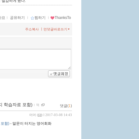
 실감하게 했다.
아요
ｌ
공유하기
ｌ
찜하기
ｌ
ThanksTo
ㅣ
주소복사
먼댓글바로쓰기
가지 학습자료 포함)
ｌ
책
댓글(
1
)
어머
(
) l 2017-03-08 14:43
 포함)
- 말문이 터지는 영어회화