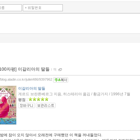
[100자평] 이갈리아의 딸들
ｌ
책
//blog.aladin.co.kr/juliet486/9397962
이갈리아의 딸들
게르드 브란튼베르그 지음, 히스테리아 옮김 / 황금가지 / 1996년 7월
평점 :
 밤에 잠이 오지 않아서 오래전에 구매했던 이 책을 꺼내들었다.