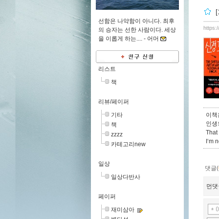
선함은 나약함이 아니다. 최후
https:
의 승자는 선한 사람이다. 세상
을 이롭게 하는.... -
어머
리스트
책
리뷰/페이퍼
기타
이책
인생
책
That 
zzzz
I‘m 
카테고리new
일상
댓글(
일상다반사
먼댓
페이퍼
재미삼아