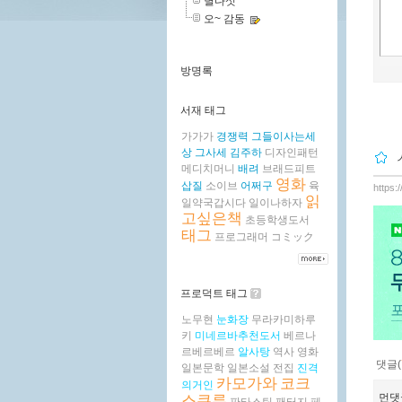
별다섯
오~ 감동
방명록
서재 태그
가가가
경쟁력
그들이사는세
상
그사세
김주하
디자인패턴
메디치머니
배려
브래드피트
영화
삽질
소이브
어쩌구
육
https:
읽
일약국갑시다
일이나하자
고싶은책
초등학생도서
태그
프로그래머
コミック
프로덕트 태그
노무현
눈화장
무라카미하루
키
미네르바추천도서
베르나
르베르베르
알사탕
역사
영화
댓글(
일본문학
일본소설
전집
진격
카모가와
코크
의거인
먼댓
스쿠류
판타스틱
팬터지
페