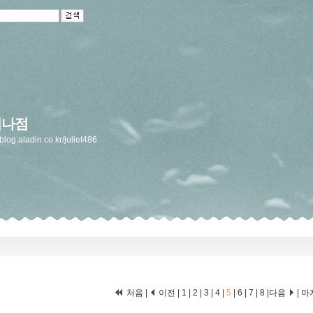
머나점
/blog.aladin.co.kr/juliet486
처음
|
이전
|
1
|
2
|
3
|
4
|
5
|
6
|
7
|
8
|
다음
|
마