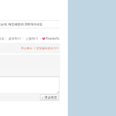
았는데, 메인패턴의 200개이네요
아요
ｌ
공유하기
ｌ
찜하기
ｌ
ThanksTo
ㅣ
주소복사
먼댓글바로쓰기