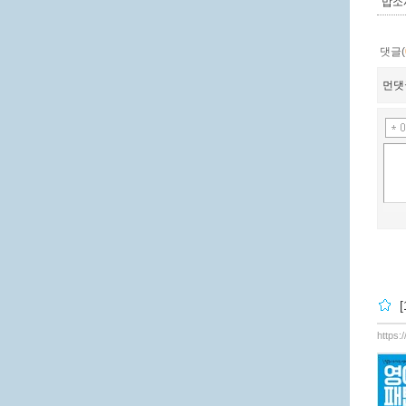
맙소
댓글(
먼댓
https: