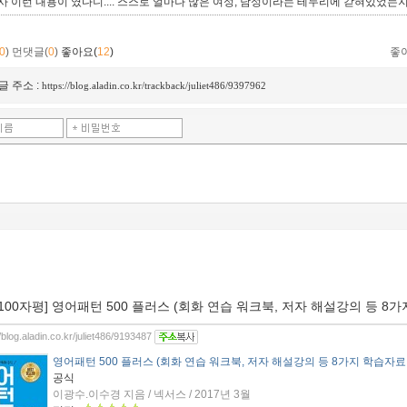
사 이런 내용이 였다니.... 스스로 얼마나 많은 여성, 남성이라는 테두리에 갇혀있었는지
0
)
먼댓글(
0
)
좋아요(
12
)
좋
글 주소 :
https://blog.aladin.co.kr/trackback/juliet486/9397962
[100자평] 영어패턴 500 플러스 (회화 연습 워크북, 저자 해설강의 등 8
//blog.aladin.co.kr/juliet486/9193487
영어패턴 500 플러스 (회화 연습 워크북, 저자 해설강의 등 8가지 학습자료
공식
이광수.이수경 지음 / 넥서스 / 2017년 3월