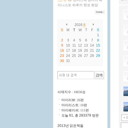
미니스트
하루키
햣코
희망
2026
8
S
M
T
W
T
F
S
1
2
3
4
5
6
7
8
9
10
11
12
13
14
15
16
17
18
19
20
21
22
23
24
25
26
27
28
29
30
31
서재지수
: 18636점
마이리뷰:
편
26
마이리스트:
편
10
마이페이퍼:
편
111
오늘 61, 총 283379 방문
2013년 읽은책들