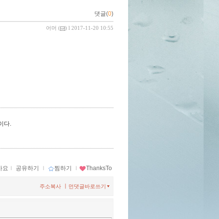
댓글(
0
)
어머
(
) l 2017-11-20 10:55
이다.
아요
ｌ
공유하기
ｌ
찜하기
ｌ
ThanksTo
ㅣ
주소복사
먼댓글바로쓰기