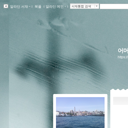
알라딘 서재
ｌ
북플
ｌ
알라딘 메인
ｌ
서재통합 검색
어
https:/