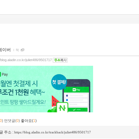
네이버
ｌ
책
//blog.aladin.co.kr/juliet486/9501717
0
)
먼댓글(
0
)
좋아요(
1
)
글 주소 :
https://blog.aladin.co.kr/trackback/juliet486/9501717