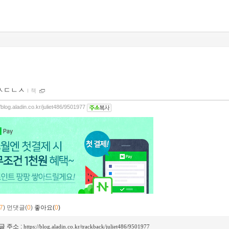
ㅅㄷㄴㅅ
ｌ
책
//blog.aladin.co.kr/juliet486/9501977
7
)
먼댓글(
0
)
좋아요(
0
)
글 주소 :
https://blog.aladin.co.kr/trackback/juliet486/9501977