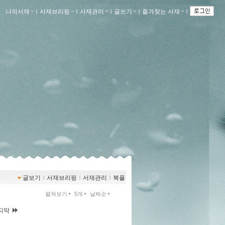
나의서재
ｌ
서재브리핑
ｌ
서재관리
ｌ
글쓰기
ｌ
즐겨찾는 서재
ｌ
글보기
ｌ
서재브리핑
ｌ
서재관리
ｌ
북플
펼쳐보기
5개
날짜순
지막