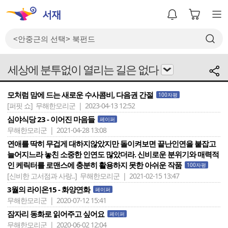
세상에 분투없이 열리는 길은 없다
모처럼 맘에 드는 새로운 수사콤비, 다음권 간절
100자평
[퍼핏 쇼]
무해한모리군 | 2023-04-13 12:52
심야식당 23 - 이어진 마음들
페이퍼
무해한모리군 | 2021-04-28 13:08
연애를 딱히 무겁게 대하지않았지만 돌이켜보면 끝난인연을 붙잡고
늘어지느라 놓친 소중한 인연도 많았더라. 신비로운 분위기와 매력적
인 케릭터를 로맨스에 충분히 활용하지 못한 아쉬운 작품
100자평
[신비한 고서점과 사랑..]
무해한모리군 | 2021-02-15 13:47
3월의 라이온15 - 화양연화
페이퍼
무해한모리군 | 2020-07-12 15:41
잠자리 동화로 읽어주고 싶어요
페이퍼
무해한모리군 | 2020-06-02 12:04