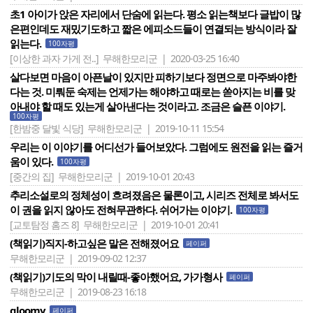
초1 아이가 앉은 자리에서 단숨에 읽는다. 평소 읽는책보다 글밥이 많
은편인데도 재밌기도하고 짧은 에피소드들이 연결되는 방식이라 잘
읽는다.
100자평
[이상한 과자 가게 전..]
무해한모리군 | 2020-03-25 16:40
살다보면 마음이 아픈날이 있지만 피하기보다 정면으로 마주봐야한
다는 것. 미뤄둔 숙제는 언제가는 해야하고 때로는 쏟아지는 비를 맞
아내야 할 때도 있는게 살아낸다는 것이라고. 조금은 슬픈 이야기.
100자평
[한밤중 달빛 식당]
무해한모리군 | 2019-10-11 15:54
우리는 이 이야기를 어디선가 들어보았다. 그럼에도 원전을 읽는 즐거
움이 있다.
100자평
[중간의 집]
무해한모리군 | 2019-10-01 20:43
추리소설로의 정체성이 흐려졌음은 물론이고, 시리즈 전체로 봐서도
이 권을 읽지 않아도 전혀무관하다. 쉬어가는 이야기.
100자평
[교토탐정 홈즈 8]
무해한모리군 | 2019-10-01 20:41
(책읽기)직지-하고싶은 말은 전해졌어요
페이퍼
무해한모리군 | 2019-09-02 12:37
(책읽기)기도의 막이 내릴때-좋아했어요, 가가형사
페이퍼
무해한모리군 | 2019-08-23 16:18
gloomy
페이퍼