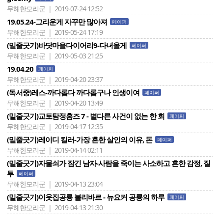
무해한모리군 | 2019-07-24 12:52
19.05.24-그리운게 자꾸만 많아져
페이퍼
무해한모리군 | 2019-05-24 17:19
(밑줄긋기)바닷마을다이어리9-다녀올게
페이퍼
무해한모리군 | 2019-05-03 21:25
19.04.20
페이퍼
무해한모리군 | 2019-04-20 23:37
(독서중)레스-까다롭다 까다롭구나 인생이여
페이퍼
무해한모리군 | 2019-04-20 13:49
(밑줄긋기)교토탐정홈즈 7 - 별다른 사건이 없는 한 회
페이퍼
무해한모리군 | 2019-04-17 12:35
(밑줄긋기)레이디 킬러-가장 흔한 살인의 이유, 돈
페이퍼
무해한모리군 | 2019-04-14 02:11
(밑줄긋기)자물쇠가 잠긴 남자-사람을 죽이는 사소하고 흔한 감정, 질
투
페이퍼
무해한모리군 | 2019-04-13 23:04
(밑줄긋기)이웃집공룡 볼리바르 - 뉴요커 공룡의 하루
페이퍼
무해한모리군 | 2019-04-13 21:30