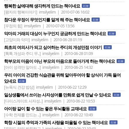
행복한 삶에대해 생각하게 만드는 책이네요
리뷰
[왕자의 행복이야기]
imsilyelim | 2010-07-06 16:02
참다운 우정이 무엇인지를 알게 해 주는 책이네요
리뷰
[우정의 힘]
imsilyelim | 2010-07-05 13:56
악마의 거래의 대상이 누구인지 궁금하게 만드는 책이네요
리뷰
[고양이와 악마]
imsilyelim | 2010-06-28 01:19
최초의 여의사가 되고 싶어하는 주디의 개성만점 이야기
리뷰
[톡톡 개성파 주디 무..]
imsilyelim | 2010-06-28 01:09
학부모의 마음이 아닌 부모의 마음으로 돌아가게 하는 책이네요
리뷰
[아이 성격만 알아도 ..]
imsilyelim | 2010-06-25 14:32
우리 아이의 건강한 식습관을 위해 알아두어야 할 상식이 가득 들어
있네요
리뷰
[뉴욕식 건강 밥상]
imsilyelim | 2010-06-22 12:29
일상생활에서 쓰이는 사자성어를 만화로 쉽게 만날 수 있네요
리뷰
[다이스게이트 사자성..]
imsilyelim | 2010-06-22 10:53
아이랑 같이 할 수 있는 좋은 두뇌활동 교재네요
리뷰
[수학 천재를 만드는 ..]
imsilyelim | 2010-06-22 10:49
학창 시절의 추억과 가족의 사랑을 떠올릴 수 있는 책이네요
리뷰
[로알드 달의 발칙하고..]
imsilyelim | 2010-06-22 10:43