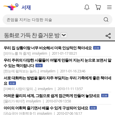
동화로 가득 찬 즐거운 방
우리 집 상황이랑 너무 비슷해서 더욱 인상적인 책이네요
리뷰
[피아노를 쳐 줄게]
imsilyelim | 2011-01-17 00:21
우리 주위의 다양한 사물들이 어떻게 만들어 지는지 눈으로 보면서 알
수 있는 책이랍니다
리뷰
[한눈에 펼쳐보는 놀라..]
imsilyelim | 2011-01-16 23:46
서로 대화하는 방법을 몰라 자주 부딪치는 우리 가족에게 좋은 책이네
요
리뷰
[아빠의 사랑이 딸의 ..]
imsilyelim | 2010-11-11 13:57
어려운 물리의 세계, 그림으로 쉽게 접근하게 만들어 놓았네요
리뷰
[물리가 뭐야?]
imsilyelim | 2010-07-09 13:58
아이의 어휘력 즐기면서 배울 수 있게 구성되어 있네요
리뷰
[공습국어 어휘력 B-1]
imsilyelim | 2010-07-06 16:17