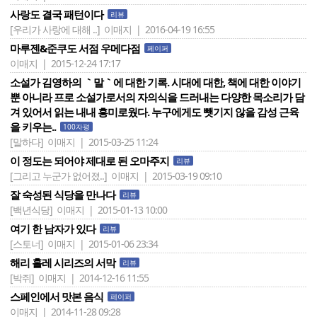
사랑도 결국 패턴이다
리뷰
[우리가 사랑에 대해 ..]
이매지 | 2016-04-19 16:55
마루젠&준쿠도 서점 우메다점
페이퍼
이매지 | 2015-12-24 17:17
소설가 김영하의 ｀말｀에 대한 기록. 시대에 대한, 책에 대한 이야기
뿐 아니라 프로 소설가로서의 자의식을 드러내는 다양한 목소리가 담
겨 있어서 읽는 내내 흥미로웠다. 누구에게도 뺏기지 않을 감성 근육
을 키우는..
100자평
[말하다]
이매지 | 2015-03-25 11:24
이 정도는 되어야 제대로 된 오마주지
리뷰
[그리고 누군가 없어졌..]
이매지 | 2015-03-19 09:10
잘 숙성된 식당을 만나다
리뷰
[백년식당]
이매지 | 2015-01-13 10:00
여기 한 남자가 있다
리뷰
[스토너]
이매지 | 2015-01-06 23:34
해리 홀레 시리즈의 서막
리뷰
[박쥐]
이매지 | 2014-12-16 11:55
스페인에서 맛본 음식
페이퍼
이매지 | 2014-11-28 09:28