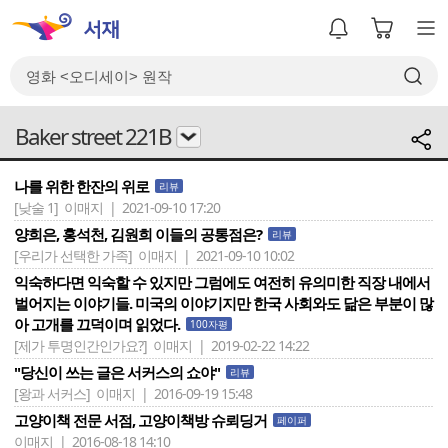
Baker street 221B
나를 위한 한잔의 위로
리뷰
[낮술 1]
이매지 | 2021-09-10 17:20
양희은, 홍석천, 김원희 이들의 공통점은?
리뷰
[우리가 선택한 가족]
이매지 | 2021-09-10 10:02
익숙하다면 익숙할 수 있지만 그럼에도 여전히 유의미한 직장 내에서
벌어지는 이야기들. 미국의 이야기지만 한국 사회와도 닮은 부분이 많
아 고개를 끄덕이며 읽었다.
100자평
[제가 투명인간인가요?]
이매지 | 2019-02-22 14:22
"당신이 쓰는 글은 서커스의 쇼야"
리뷰
[왕과 서커스]
이매지 | 2016-09-19 15:48
고양이책 전문 서점, 고양이책방 슈뢰딩거
페이퍼
이매지 | 2016-08-18 14:10