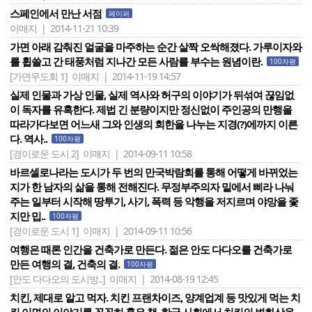
스페인에서 만난 서점
페이퍼
이매지 | 2014-11-21 10:39
가면 아래 감춰진 얼굴을 마주하는 순간 살짝 오싹해졌다. 가루이자와
를 휩쓸고 간 태풍처럼 지나간 모든 사람를 부수는 원념이란.
100자평
[가면무도회 1]
이매지 | 2014-11-19 14:57
실제 인물과 가상 인물, 실제 역사와 허구의 이야기가 뒤섞여 끊임없
이 독자를 유혹한다. 제법 긴 분량이지만 정신없이 주인공의 만행을
따라가다보면 어느새 그와 인생의 회한을 나누는 지경(?)에까지 이른
다. 역사..
100자평
[경이로운 도시 2]
이매지 | 2014-09-11 10:58
바르셀로나라는 도시가 두 번의 만국박람회를 통해 어떻게 바뀌었는
지가 한 남자의 삶을 통해 전해진다. 무정부주의자 밑에서 삐라 나눠
주는 일부터 시작해 땅투기, 사기, 폭력 등 악행을 저지르며 야망을 좇
지만 밉..
100자평
[경이로운 도시 1]
이매지 | 2014-09-11 10:56
여행은 때론 인간을 건축가로 만든다. 젊은 안도 다다오를 건축가로
만든 여행의 결, 건축의 결.
100자평
[안도 다다오의 도시방..]
이매지 | 2014-08-19 12:45
치킨, 제대로 알고 먹자. 치킨 프랜차이즈, 양계업계 등 맛있게 먹는 치