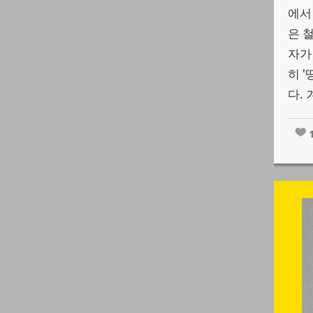
에서
은 
자가
히 
다. 