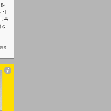
 않
 저
, 특
엮었
공유