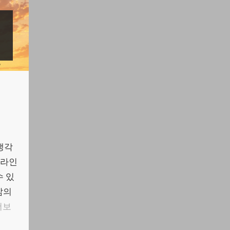
생각
온라인
수 있
삶의
더보