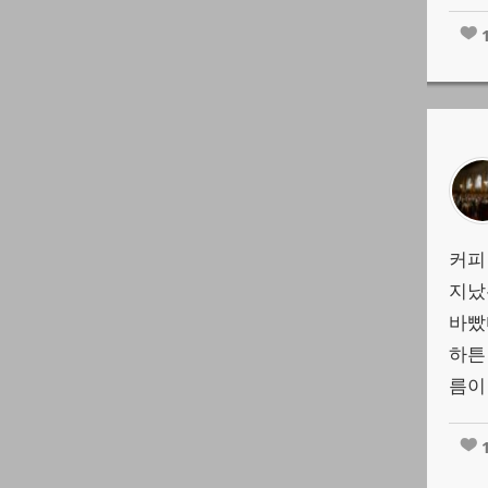
커피
지났
바빴다
하튼
름이