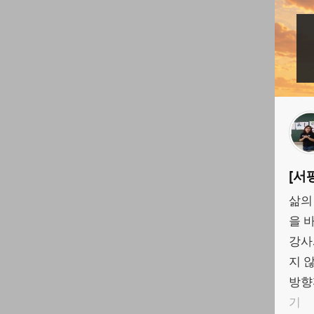
[서
삶의
을 
강사
지 
방향
기