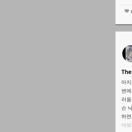
The
마지
변에
러움
슨 
하면
더보