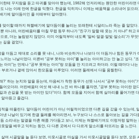
이한테 꾸지람을 듣고 따귀를 맞아야 했는데, 1982해 언저리에는 웬만한 어린이라면 
래도 나는 이레 만에 한글을 익혔다. 한글을 익히자니 이제는 배움책을 소리내어 읽으라
배기에 말더듬이인 줄 이때부터 알아챘다.
를 맞이할 때까지 혀짤배기에 말더듬이를 놀리는 또래한테 시달리느라 죽는 줄 알았다. 
 뿐 아니라, 어린배움터를 마칠 무렵 동무 하나가 “친구가 말할 때 웃는 거 아냐!” 하고
람으로, 더는 놀림받지 않았다. 이미 어릴적부터 내도록 ‘말씨·말결·말빛·말소리’가 무
 길을 걸었다.
을 더듬고 제대로 소리를 못 내니, 나와 비슷하거나 나보다 더 더듬거나 힘든 동무가 
 느끼는 나날이었다. 이른바 “공부 못하는 아이”를 놀리는 아이하고는 안 놀고 싶다. 
는 아이”는 언제나 “공부 못하는 아이”랑 모둠을 안 지으려고 하더라. 이럴 때마다 나는
를 부르거나 곁에 앉아서 한모둠을 이루었다. 이러면 둘레에서 다들 움찔한다.
저래?’ 하는 눈치와 말을 듣는데, 마음씨가 착한 동무가 선뜻 나서서 “공부 못하는 아이”
들어오더라. 어린배움터 여섯 해 내내 느낀 바 하나를 풀자면, “공부 못하는 아이란 없다”
길과 손길을 못 받는 아이만 있다”이다. 함께 모둠을 지어서 함께 실마리를 풀어가면 다
잘 알아듣고 즐겁다.
적을 떠올린다. 말더듬이 어린이가 아닌 어릴적이었으면 다른 길을 갔을 수 있는데, 
아낸 나날이 있기에 한결 둘레를 헤아리면서, 누구보다 나 스스로 돌아보는 길을 가다
더듬 소리내는 말결을 마흔 해쯤 가다듬고 보니, 이제는 혀짤배기여도 이렁저렁 말하는 
 이웃말을 배우고 익히는 동안, 다 다른 곳에서 다 다르게 말소리를 터뜨리는 줄 느낀다.
살며 시골말을 늘 듣다 보면, 이웃시골로 마실을 가서 이웃시골말을 듣다 보면, 모든 