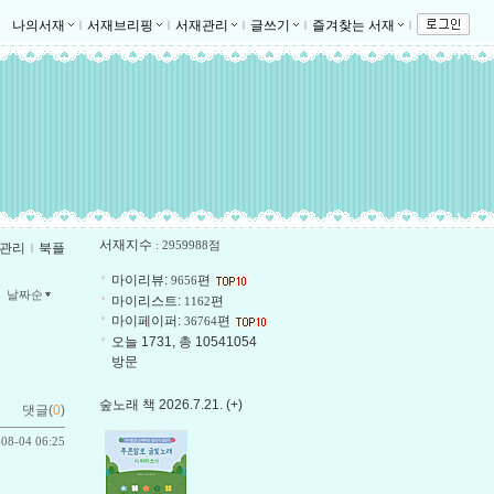
나의서재
ｌ
서재브리핑
ｌ
서재관리
ｌ
글쓰기
ｌ
즐겨찾는 서재
ｌ
서재지수
: 2959988점
관리
ｌ
북플
마이리뷰:
편
9656
날짜순
마이리스트:
편
1162
마이페이퍼:
편
36764
오늘 1731, 총 10541054
방문
숲노래 책 2026.7.21. (+)
댓글(
0
)
-08-04 06:25