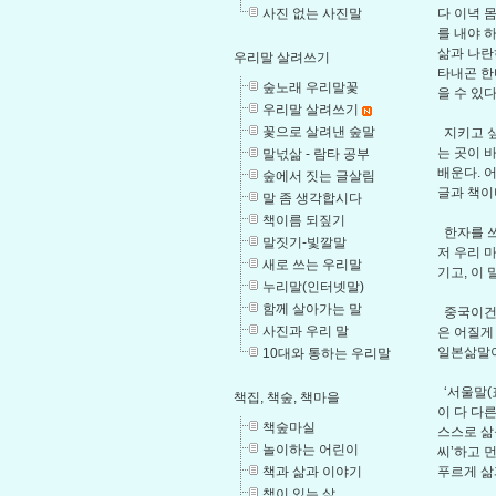
다 이녁 
사진 없는 사진말
를 내야 
삶과 나란
우리말 살려쓰기
타내곤 한
숲노래 우리말꽃
을 수 있
우리말 살려쓰기
꽃으로 살려낸 숲말
지키고 싶
는 곳이 
말넋삶 - 람타 공부
배운다. 
숲에서 짓는 글살림
글과 책이
말 좀 생각합시다
책이름 되짚기
한자를 쓰
말짓기-빛깔말
저 우리 
새로 쓰는 우리말
기고, 이
누리말(인터넷말)
함께 살아가는 말
중국이건 
사진과 우리 말
은 어질게
일본삶말이
10대와 통하는 우리말
‘서울말(
책집, 책숲, 책마을
이 다 다
책숲마실
스스로 삶
놀이하는 어린이
씨’하고 
푸르게 삶
책과 삶과 이야기
책이 있는 삶