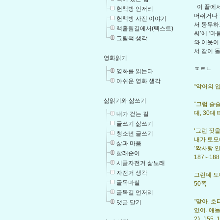
이 끝에서
헌책방 언저리
머쥐거나 
헌책방 사진 이야기
서 동무하
책홀림길에서(텍스트)
씨’에 ‘
그림책 생각
와 이웃이
서 같이 
영화읽기
ㅍㄹㄴ
영화를 읽는다
아쉬운 영화 생각
“악어의 
삶읽기와 삶쓰기
“그럼 슬
대, 30대
내가 걷는 길
글쓰기 삶쓰기
‘그런 짓
청소년 글쓰기
내가 토모
삶과 마음
‘짝사랑 
빨래순이
187∼18
시골자전거 삶노래
자전거 생각
그런데 도
골목마실
50쪽
골목길 언저리
“맞아. 
댓글 달기
있어. 애
2》155, 