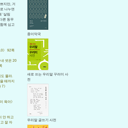
쁘지만, 거
레로 나누면
 ‘살림
 다른 동무
 함께 심고
종이약국
0》 92쪽
내 셋은 20
쪽
새로 쓰는 우리말 꾸러미 사
도 몰라.
전
죽을 때까지
 7》
짬이 육아》
거 안 하고
우리말 글쓰기 사전
고 잘 자