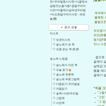
전+우리말동시사전+시골에서
살림짓는즐거움+겹말꾸러미
사전+마을에서살려낸우리말
계속해서 
+비슷한말꾸러미사전 -
파란
불쾌한 
놀
불필요한
외모평가 
리스트
외모(外貌
평가(評價
보관리스트
치나 수
숲노래가 쓴 책
요즘 읽는 책 @.@
겉으로 
숲노래 느낌글
겉재다·
숲노래가 지은 책
낯매김’으
오늘 읽기
몸을 재다
숲노래 푸른책
굴재기·
숲노래 푸른그림책
다듬읽기-우리말숲
“지금 그
까칠읽기
→ “그렇
숲책+사전/우리말
→ “그런
그림책
→ “그 
사진책