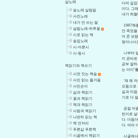
삶노래
다며 길잡
이다. 그
숲노래 살림말
내가 혀짤
사진노래
내가 안 쓰는 말
1987해
살림노래-하루꽃
안 죽었을
시로 읽는 책
어 준 보
숲집노래
찾아나서는
시-어른시
나부터 말
시-동시
지 곧바로
공부 잘하
책읽기와 책쓰기
는 아이”
사전 짓는 책숲
사진 읽는 즐거움
‘쟤 왜 
모둠으로 
사진순이
길과 마음
삶과 책읽기
기로 다 
꽃과 책읽기
책과 책읽기
곧잘 어릴
사람과 책읽기
린이로 살
나란히 읽는 책
다. 더듬
책 언저리
다. 여러
푸른삶 푸른책
시골에서 책읽기
시골에서 