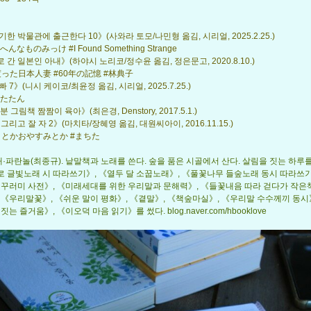
한 박물관에 출근한다 10》(사와라 토모/나민형 옮김, 시리얼, 2025.2.25.)
んなものみっけ #I Found Something Strange
간 일본인 아내》(하야시 노리코/정수윤 옮김, 정은문고, 2020.8.10.)
った日本人妻 #60年の記憶 #林典子
 7》(니시 케이코/최윤정 옮김, 시리얼, 2025.7.25.)
#たたん
 그림책 짬짬이 육아》(최은경, Denstory, 2017.5.1.)
그리고 잘 자 2》(마치타/장혜영 옮김, 대원씨아이, 2016.11.15.)
うとかおやすみとか #まちた
노래·파란놀(최종규). 낱말책과 노래를 쓴다. 숲을 품은 시골에서 산다. 살림을 짓는 하루
 글빛노래 시 따라쓰기》, 《열두 달 소꿉노래》, 《풀꽃나무 들숲노래 동시 따라쓰기
 꾸러미 사전》, 《미래세대를 위한 우리말과 문해력》, 《들꽃내음 따라 걷다가 작은
 《우리말꽃》, 《쉬운 말이 평화》, 《곁말》, 《책숲마실》, 《우리말 수수께끼 동시
짓는 즐거움》, 《이오덕 마음 읽기》를 썼다. blog.naver.com/hbooklove