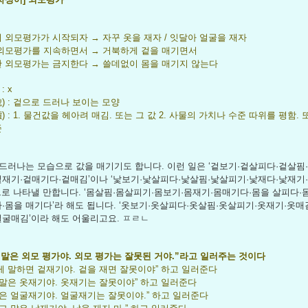
외모평가가 시작되자 → 자꾸 옷을 재자 / 잇달아 얼굴을 재자
외모평가를 지속하면서 → 거북하게 겉을 매기면서
 외모평가는 금지한다 → 쓸데없이 몸을 매기지 않는다
: x
) : 겉으로 드러나 보이는 모양
) : 1. 물건값을 헤아려 매김. 또는 그 값 2. 사물의 가치나 수준 따위를 평함. 
준
드러나는 모습으로 값을 매기기도 합니다. 이런 일은 ‘겉보기·겉살피다·겉살핌
겉재기·겉매기다·겉매김’이나 ‘낯보기·낯살피다·낯살핌·낯살피기·낯재다·낯재기
로 나타낼 만합니다. ‘몸살핌·몸살피기·몸보기·몸재기·몸매기다·몸을 살피다·몸
·몸을 매기다’라 해도 됩니다. ‘옷보기·옷살피다·옷살핌·옷살피기·옷재기·옷매김
얼굴매김’이라 해도 어울리고요. ㅍㄹㄴ
 말은 외모 평가야. 외모 평가는 잘못된 거야.”라고 일러주는 것이다
게 말하면 겉재기야. 겉을 재면 잘못이야” 하고 일러준다
 말은 옷재기야. 옷재기는 잘못이야” 하고 일러준다
말은 얼굴재기야. 얼굴재기는 잘못이야.” 하고 일러준다