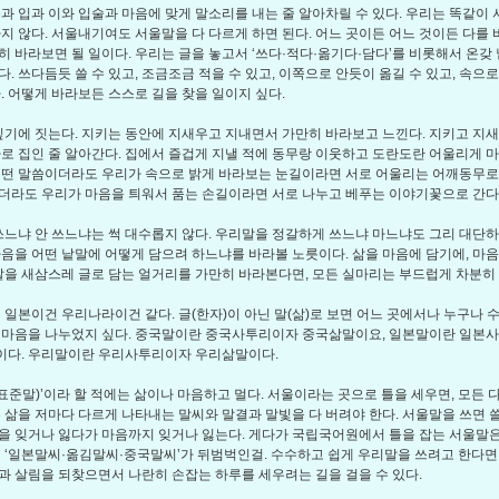
몸과 입과 이와 입술과 마음에 맞게 말소리를 내는 줄 알아차릴 수 있다. 우리는 똑같이
하지 않다. 서울내기여도 서울말을 다 다르게 하면 된다. 어느 곳이든 어느 것이든 다를 바
히 바라보면 될 일이다. 우리는 글을 놓고서 ‘쓰다·적다·옮기다·담다’를 비롯해서 온갖
다. 쓰다듬듯 쓸 수 있고, 조금조금 적을 수 있고, 이쪽으로 안듯이 옮길 수 있고, 속으
다. 어떻게 바라보든 스스로 길을 찾을 일이지 싶다.
기에 짓는다. 지키는 동안에 지새우고 지내면서 가만히 바라보고 느낀다. 지키고 지
바로 집인 줄 알아간다. 집에서 즐겁게 지낼 적에 동무랑 이웃하고 도란도란 어울리게 
어떤 말씀이더라도 우리가 속으로 밝게 바라보는 눈길이라면 서로 어울리는 어깨동무로 
더라도 우리가 마음을 틔워서 품는 손길이라면 서로 나누고 베푸는 이야기꽃으로 간다
느냐 안 쓰느냐는 썩 대수롭지 않다. 우리말을 정갈하게 쓰느냐 마느냐도 그리 대단하지
마음을 어떤 낱말에 어떻게 담으려 하느냐를 바라볼 노릇이다. 삶을 마음에 담기에, 마음
 말을 새삼스레 글로 담는 얼거리를 가만히 바라본다면, 모든 실마리는 부드럽게 차분히 
일본이건 우리나라이건 같다. 글(한자)이 아닌 말(삶)로 보면 어느 곳에서나 누구나 
 마음을 나누었지 싶다. 중국말이란 중국사투리이자 중국삶말이요, 일본말이란 일본
다. 우리말이란 우리사투리이자 우리삶말이다.
표준말)’이라 할 적에는 삶이나 마음하고 멀다. 서울이라는 곳으로 틀을 세우면, 모든 
른 삶을 저마다 다르게 나타내는 말씨와 말결과 말빛을 다 버려야 한다. 서울말을 쓰면 
을 잊거나 잃다가 마음까지 잊거나 잃는다. 게다가 국립국어원에서 틀을 잡는 서울말은
먼 ‘일본말씨·옮김말씨·중국말씨’가 뒤범벅인걸. 수수하고 쉽게 우리말을 쓰려고 한다면
과 살림을 되찾으면서 나란히 손잡는 하루를 세우려는 길을 걸을 수 있다.