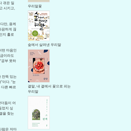
다 겪은 일
우리말꽃
고 시키고,
다만, 용케
 따끔하게 끊
엇인지 홀로
숲에서 살려낸 우리말
어떤 마음인
“조금이라도
 “공부 못하
가 잔뜩 있는
이다. “눈
곁말, 내 곁에서 꽃으로 피는
 다른 빠르
우리말
말더듬이 어
듬었지 싶
결을 찾는
사람은 저마