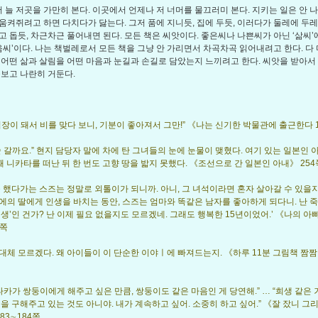
 늘 저곳을 가만히 본다. 이곳에서 언제나 저 너머를 물끄러미 본다. 지키는 일은 안 나
움켜쥐려고 하면 다치다가 닳는다. 그저 품에 지니듯, 집에 두듯, 이러다가 둘레에 두
고 돕듯, 차근차근 풀어내면 된다. 모든 책은 씨앗이다. 좋은씨나 나쁜씨가 아닌 ‘삶씨’에
마음씨’이다. 나는 책벌레로서 모든 책을 그냥 안 가리면서 차곡차곡 읽어내려고 한다. 다
 어떤 삶과 살림을 어떤 마음과 눈길과 손길로 담았는지 느끼려고 한다. 씨앗을 받아서
돌보고 나란히 거둔다.
입장이 돼서 비를 맞다 보니, 기분이 좋아져서 그만!” 《나는 신기한 박물관에 출근한다 1
슬 갈까요.” 현지 담당자 말에 차에 탄 그녀들의 눈에 눈물이 맺혔다. 여기 있는 일본인 아
 때 니카타를 떠난 뒤 한 번도 고향 땅을 밟지 못했다. 《조선으로 간 일본인 아내》 254
을 했다가는 스즈는 정말로 외톨이가 되니까. 아니, 그 녀석이라면 혼자 살아갈 수 있을지
에의 딸에게 인생을 바치는 동안, 스즈는 엄마와 똑같은 남자를 좋아하게 되다니. 난 
인생’인 건가? 난 이제 필요 없을지도 모르겠네. 그래도 행복한 15년이었어.’ 《나의 아빠
8쪽
대체 모르겠다. 왜 아이들이 이 단순한 이야ㅣ에 빠져드는지. 《하루 11분 그림책 짬
호타카가 쌍둥이에게 해주고 싶은 만큼, 쌍둥이도 같은 마음인 게 당연해.” … “희생 같은 
들을 구해주고 있는 것도 아니야. 내가 계속하고 싶어. 소중히 하고 싶어.” 《잘 잤니 그리
183∼184쪽