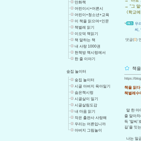
→ “바로
만화책
→ “그 
어린이시+어른시
《학교에 
어린이+청소년+교육
이 책을 읽으며+인문
우
책벌레 읽기
씨
,
이오덕 책읽기
댓글(
0
)
책 말하는 책
내 사랑 1000권
헌책방 책시렁에서
한 줄 이야기
책을
숲집 놀이터
https://bl
숲집 놀이터
시골 아버지 육아일기
책을 읽다
숨은책시렁
책벌레수다
시골살이 일기
시골살림도감
말 한 마
내 마음 읽기
줄 알아차
작은 출판사 사랑해
득 ‘말씨
우리는 어른입니까
길’을 잇는
아버지 그림놀이
나는 일곱