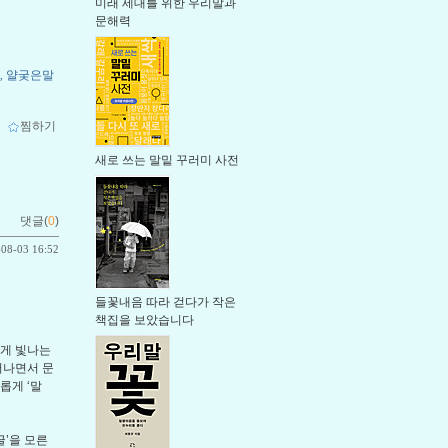
미래 세대를 위한 우리말과
문해력
얄궂은말
,
ｌ
찜하기
새로 쓰는 말밑 꾸러미 사전
댓글(
0
)
-08-03 16:52
들꽃내음 따라 걷다가 작은
책집을 보았습니다
르게 빛나는
어나면서 문
롭게 ‘말
글’을 모른