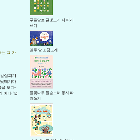
푸른말로 글빛노래 시 따라
쓰기
열두 달 소꿉노래
또는 그 가
·겉살피기·
·낯매기다·
을 보다·
풀꽃나무 들숲노래 동시 따
’이나 ‘얼
라쓰기