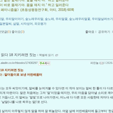
 그 말은 낯재기야. 낯을 재지 마.” 하고 일러준다
말이 바로 몸재기야. 몸을 재지 마.” 하고 일러준다
페미니즘을》(초등성평등연구회, 마티, 2018) 60쪽
리말
우리말이야기
숲노래우리말
숲노래
우리말꽃
숲노래우리말꽃
우리말살려쓰기
,
,
,
,
,
,
일본말씨
삶말
사자성어
외모평가
,
,
,
먼댓글(
0
)
좋아요(
3
)
좋아요
ｌ
공유하기
 읽다 18 지키려면 짓는
ｌ
책벌레 읽기
og.aladin.co.kr/hbooks/17430297
파란놀
(
) l 2026
 18 지키려면 짓는
 : 말더듬이로 보낸 어린배움터
디는 모두 씨앗이기에, 말씨를 눈여겨볼 수 있다면 이 작아 보이는 말씨 한 톨이 다 다
리게 마련이다. 말은 처음에는 그저 ‘말’이었을 테지만, 우리 마음을 담아낼 소리로 깨
’로 거듭나고, 이 말씨는 ‘말빛’으로 나아가면서, 어느새 다 다른 모든 사람한테 저마다 새
 ‘낱말(나를 나로 틔우는 말)’로 선다.
 살까지 아무렇지 않게 말을 하며 잘 뛰놀았다. 여덟 살에 어린배움터에 들고부터 ‘한