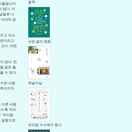
곁책
 서울말소리
 없다. 이
 낱말로 나
로 넉넉히 담
새우고 지내
마련이라고
쉬운 말이 평화
간다. 어떤
.
 않다. 먼
을 말로 옮
풀 수 있다.
책숲마실
수수한 사람
사투리이자
다 다른 사람
쓸수록 우리
 ‘우리말
, 숲빛으로
우리말 수수께끼 동시