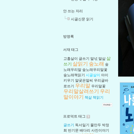
안 쓰는 자리
시골신문 읽기
방명록
서재 태그
삶
고흥살이
글쓰기
말넋
말삶
삶읽기
숲노래
쓰기
숲
노래우리말
숲노래우리말꽃
숲노래책읽기
시골살이
아이
키우기
얄궂은말씨
우리글바
우리말
로쓰기
우리말꽃
우리말살려쓰기
우리
말이야기
책삶
책읽기
프로덕트 태그
글쓰기
독서일기
물만두
박정
희
반기문
배다리
사진이야기