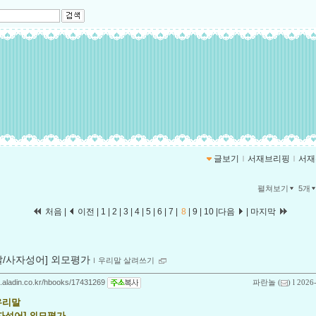
글보기
ｌ
서재브리핑
ｌ
서재
펼쳐보기
5개
처음
|
이전
|
1
|
2
|
3
|
4
|
5
|
6
|
7
|
8
|
9
|
10
|
다음
|
마지막
말/사자성어] 외모평가
ｌ
우리말 살려쓰기
og.aladin.co.kr/hbooks/17431269
파란놀
(
) l 2026
우리말
자성어] 외모평가