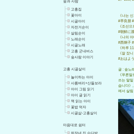
숲과 사람
고흥집
꽃아이
《나는 신기
#早良朋 #へ
시골아이
《조선으로 
자전거순이
#朝鮮に渡
살림순이
《나의 아빠
노래순이
#西炯子 
시골노래
《하루 11분
고흥 군내버스
《잘 잤니 
숲사람 이야기
#おはよ
고흥 시골살이
글 : 숲
《푸른말로
놀이하는 아이
쓰는 말밑
사름벼리+산들보라
습니다》,
아이 그림 읽기
에서 살림 
아이 글 읽기
책 읽는 아이
꽃밥 먹자
시골삶-고흥살이
마음대로 쉼터
된장네 집 수다방