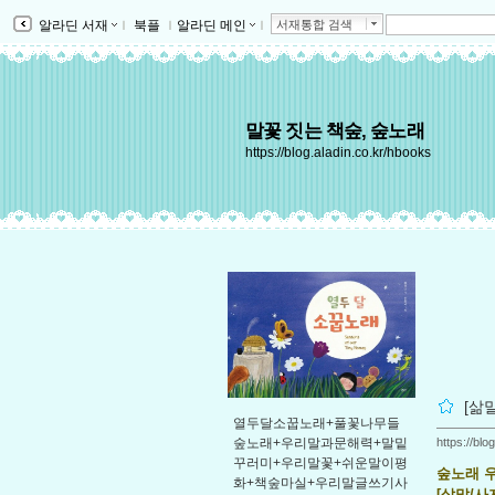
알라딘 서재
ｌ
북플
ｌ
알라딘 메인
ｌ
서재통합 검색
말꽃 짓는 책숲, 숲노래
https://blog.aladin.co.kr/hbooks
[삶
열두달소꿉노래+풀꽃나무들
https://bl
숲노래+우리말과문해력+말밑
꾸러미+우리말꽃+쉬운말이평
숲노래 
화+책숲마실+우리말글쓰기사
[삶말/사