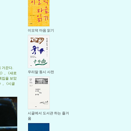
이오덕 마음 읽기
를 가꾼다.
우리말 동시 사전
》, 《새로
책집을 보았
》, 《시골
시골에서 도서관 하는 즐거
움