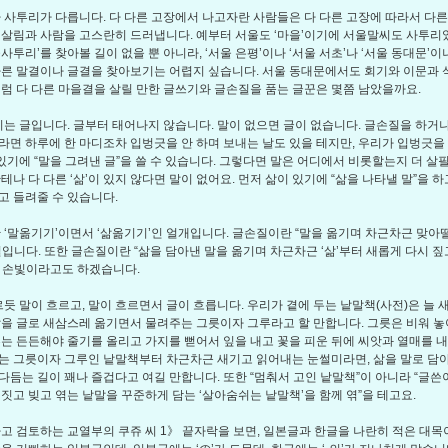
사투리가 다릅니다. 다 다른 고장에서 나고자란 사람들은 다 다른 고장에 따라서 다른
 살림과 사람을 고스란히 드러냅니다. 예부터 서울도 ‘마을’이기에 서울말씨도 사투리였
사투리’를 찾아볼 길이 없을 뿐 아니라, ‘서울 은평’이나 ‘서울 서초’나 ‘서울 동대문’이나
다른 말결이나 글결을 찾아보기는 어렵지 싶습니다. 서울 동대문에서도 회기와 이문과 
처럼 다 다른 마을결을 살릴 만한 글쓰기와 글손질을 품는 글꾼은 몇쯤 남았을까요.
는 글입니다. 글부터 태어나지 않습니다. 말이 없으면 글이 없습니다. 글손질을 하거
라면 하루에 한 마디조차 입벙긋을 안 하며 보내는 날도 있을 테지만, 우리가 입벙긋을
이 있기에 “말을 그려낸 글”을 쓸 수 있습니다. 그렇다면 말은 어디에서 비롯할는지 더 살
한테나 다 다른 ‘삶’이 있지 않다면 말이 없어요. 먼저 삶이 있기에 “삶을 나타낼 말”을 
고 들려줄 수 있습니다.
‘말옮기기’이면서 ‘삶옮기기’인 얼개입니다. 글손질이란 “말을 옮기며 차근차근 맞
길입니다. 또한 글손질이란 “삶을 담아낸 말을 옮기며 차근차근 ‘삶’부터 새롭게 다시 
 손빛이라고도 하겠습니다.
듯 말이 흐르고, 말이 흐르면서 글이 흐릅니다. 우리가 곁에 두는 낱말책(사전)은 늘 
말을 글로 새삼스레 옮기면서 물려주는 그릇이자 그루라고 할 만합니다. 그릇은 비워 놓
루는 든든해야 줄기를 올리고 가지를 뻗어서 잎을 내고 꽃을 피운 뒤에 씨앗과 열매를 
는 그릇이자 그루인 낱말책부터 차근차근 새기고 읽어내는 눈썰미라면, 삶을 말로 담아
다듬는 길이 꽤나 즐겁다고 여길 만합니다. 또한 “멈춰서 고인 낱말책”이 아니라 “글쓴
 짓고 빚고 엮는 낱말을 꾸준하게 담는 ‘살아숨쉬는 낱말책’을 함께 엮”을 테고요.
 검토하는 교열부의 쿠쥬 씨 1》 끝자락을 보면, 일본글과 한글을 나란히 적은 대목