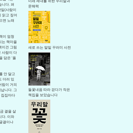
미래 세대를 위한 우리말과
니다. 펴
문해력
람일(사람이
게 읽고 짚어
으면 노래
 책이 엄청
 읽는 책마을
문책이건 그림
새로 쓰는 말밑 꾸러미 사전
 사람이 다
 담은 ‘옳
를 안 달고
도 더러 있
눈어림이 거의
들꽃내음 따라 걷다가 작은
납니다. 그
책집을 보았습니다
은 집집마다
금 결을 살
다. 이와
 글결이나