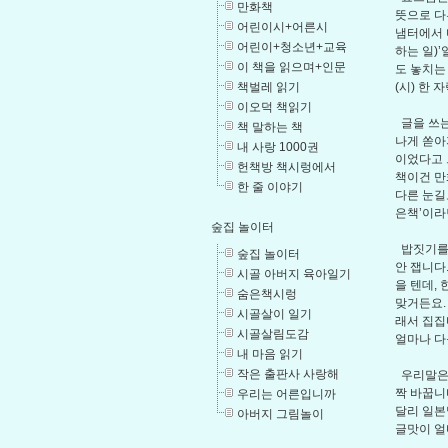
만화책
뜻으로 다
어린이시+어른시
냄터에서 
어린이+청소년+교육
하는 일)
이 책을 읽으며+인문
도 놓치는
책벌레 읽기
(시) 한
이오덕 책읽기
글을 쓰는
책 말하는 책
나게 쏟아
내 사랑 1000권
이었다고 
헌책방 책시렁에서
책이건 만
한 줄 이야기
다른 눈길
은책’이라
숲집 놀이터
밥짓기를 
숲집 놀이터
안 잽니다
시골 아버지 육아일기
을 텐데,
숨은책시렁
맞거든요.
시골살이 일기
래서 집집
시골살림도감
얼마나 다
내 마음 읽기
작은 출판사 사랑해
우리말은 
짝 바꿉니
우리는 어른입니까
달리 일본
아버지 그림놀이
글맛이 얼