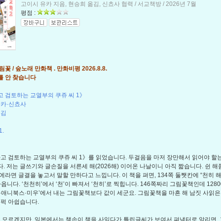
고이시 유카 지음, 현승희 옮김, 신쵸사 협력 / 서교책방 / 2026년 7월
평점 :
꽃 / 숲노래 만화책 . 만화비평 2026.8.8.
 안 찾습니다
 검토하는 교열부의 쿠쥬 씨 1》
카·신쵸사
옮김
1.
 검토하는 교열부의 쿠쥬 씨 1》를 읽었습니다. 두걸음을 마저 장만해서 읽어야 할는
. 저는 글쓰기와 글손질을 서른세 해(2026해) 이어온 나날이니 아직 짧습니다. 쉰 해
에라면 글결을 놓고서 말할 만하다고 느낍니다. 이 책을 펴면, 134쪽 둘쨋칸에 “천히 
옵니다. ‘천천히’에서 ‘천’이 빠져서 ‘천히’로 찍힙니다. 146쪽짜리 그림꽃책인데 128
·애니북스·미우’에서 내는 그림꽃책보다 값이 세군요. 그림꽃책을 마흔 해 남짓 사읽
 퍽 아쉽습니다.
모르겠지만, 일본에서는 책손이 책을 사읽다가 틀린글씨가 보여서 펴냄터로 알리면,