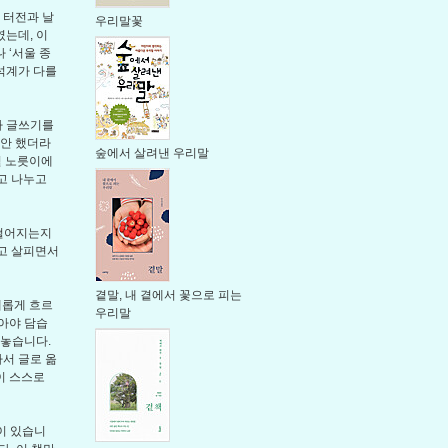
 터전과 날
우리말꽃
는데, 이
 ‘서울 종
석계가 다를
나 글쓰기를
 안 했더라
숲에서 살려낸 우리말
필 노릇이에
하고 나누고
아떨어지는지
짚고 살피면서
곁말, 내 곁에서 꽃으로 피는
새롭게 흐르
우리말
아야 담습
내놓습니다.
서 글로 옮
이 스스로
이 있습니