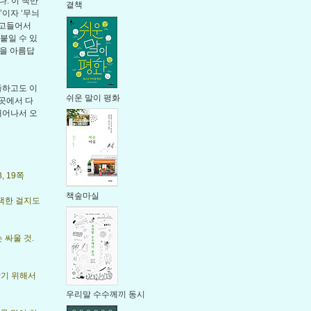
다. 이 책만
곁책
’이자 ‘무늬
파고들어서
붙일 수 있
글을 아름답
줄하고도 이
쉬운 말이 평화
곳에서 다
태어나서 오
, 19쪽
책숲마실
 택한 걸지도
 싸울 것.
알기 위해서
우리말 수수께끼 동시