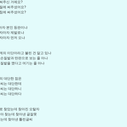
써주신 거예요?
질에 써주셨어요?
침에 써주셨어요?
마자 본인 등판이냐
하자마자 제발로냐
자마자 먼저 오냐
계의 이단아라고 불린 건 알고 있나
글손질밭과 딴판으로 보는 줄 아나
손질밭을 깼다고 여기는 줄 아나
의 대단한 점은
 씨는 대단한데
 씨는 대단하니
 씨는 대단하다
로 찾았는데 찾아진 오탈자
삼아 찾는데 찾아낸 글잘못
찾는데 찾아낸 틀린글씨