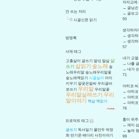
저자교에 
→ 글님손
안 쓰는 자리
→ 글보고
50
시골신문 읽기
생각하자
→ 생각
방명록
→ 생각하
57
서재 태그
내가 교열
삶
고흥살이
글쓰기
말넋
말삶
→ 나를 
삶읽기
숲노래
쓰기
숲
→ 내가 
노래우리말
숲노래우리말꽃
71
숲노래책읽기
시골살이
아이
키우기
얄궂은말씨
우리글바
야히코 씨
우리말
로쓰기
우리말꽃
→ 야히코
우리말살려쓰기
우리
→ 야히코
말이야기
책삶
책읽기
→ 야히코
76
홍미 위주
프로덕트 태그
→ 재미 
글쓰기
독서일기
물만두
박정
→ 놀며 
희
반기문
배다리
사진이야기
99