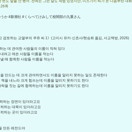
 한 번도 말을 안 했어. 전에는 그런 날도 제법 있었지만, 미즈가키 씨가 온 다음부턴 대
126쪽
ゆうか #新潮社 #くらべてけみして校閱部の九重さん
 검토하는 교열부의 쿠쥬 씨 1》(고이시 유카·신쵸사/현승희 옮김, 서교책방, 2026)
하는 데 관여한 사람들의 이름이 적혀 있다
펴내려고 애쓴 사람들 이름을 적는다
펴낼 때 함께한 사람들 이름을 적는다
책을 만드는 데 크게 관여하면서도 이름을 알리지 못하는 일도 존재한다
락 책을 내느라 크게 힘쓰는데 이름을 알리지 못하기도 한다
 자락을 짓는 길에 함께하는데 이름을 알리지 못하기도 한다
컥하는 장면이 있더라고요
울컥하는 대목이 있더라고요
울컥하는 곳이 있더라고요
을 만든 레전드야