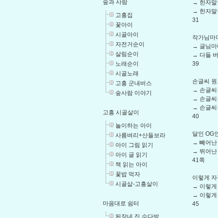
숲과 사람
→ 한자말
→ 한자말
고흥집
31
꽃아이
시골아이
작가님마다
자전거순이
→ 글님마
살림순이
→ 다들 
노래순이
39
시골노래
손글씨 원
고흥 군내버스
→ 손글씨
숲사람 이야기
→ 손글씨
→ 손글씨
고흥 시골살이
40
놀이하는 아이
달인 OG
사름벼리+산들보라
→ 빼어난
아이 그림 읽기
→ 뛰어난
아이 글 읽기
41쪽
책 읽는 아이
꽃밥 먹자
이렇게 자
시골삶-고흥살이
→ 이렇게
→ 이렇게
마음대로 쉼터
45
된장네 집 수다방