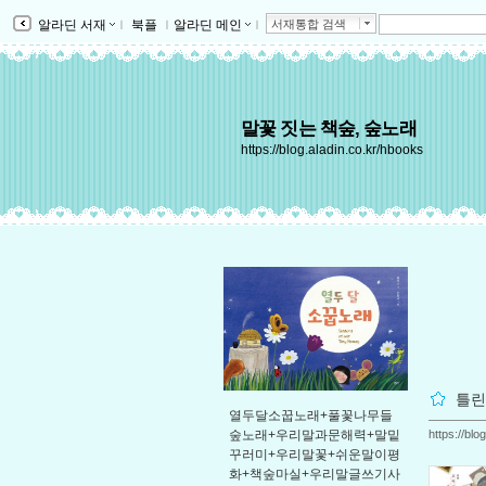
알라딘 서재
ｌ
북플
ｌ
알라딘 메인
ｌ
서재통합 검색
말꽃 짓는 책숲, 숲노래
https://blog.aladin.co.kr/hbooks
틀린
열두달소꿉노래+풀꽃나무들
https://bl
숲노래+우리말과문해력+말밑
꾸러미+우리말꽃+쉬운말이평
화+책숲마실+우리말글쓰기사