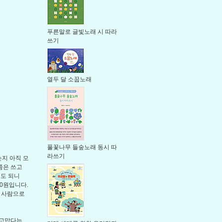
푸른말로 글빛노래 시 따라
쓰기
열두 달 소꿉노래
풀꽃나무 들숲노래 동시 따
라쓰기
지 아직 모
쯤은 쓰고
해도 되니
00원입니다.
은 사람으로
 고맙다는