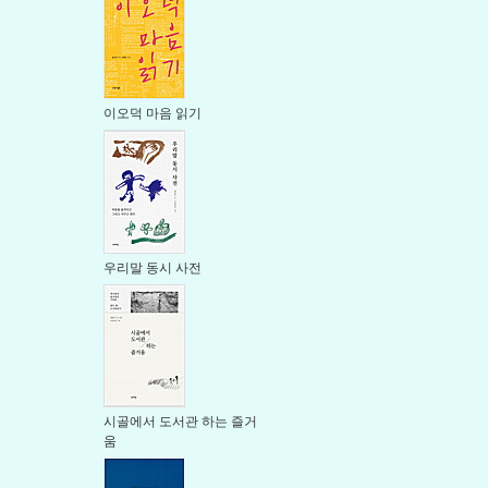
이오덕 마음 읽기
우리말 동시 사전
시골에서 도서관 하는 즐거
움