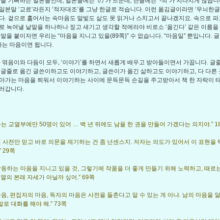
판을 기뻐하는 일본글인데, 일본글에는 ‘の’가 드문데, 한글에는 ‘-의’가 지나치게 많습니
일본말 ‘교료’라든지 ‘적자대조’를 그냥 한글로 적습니다. 이런 옮김글이라면 ‘무늬한글
다. 겉으로 훑어서는 속마음도 말빛도 삶도 못 읽거나 스치고서 끝나겠지요. 속으로 
로 녹여낼 낱말을 하나하나 짚고 새기고 생각할 적에라야 비로소 ‘옮긴다’ 같은 이름을 
군말을 붙이자면 우리는 “마음을 지니고 있을(89쪽)” 수 없습니다. “마음일” 뿐입니다. 
 아는 마음이면 됩니다.
엮음이와 다듬이 모두, ‘이야기’를 하면서 새롭게 배우고 받아들이면서 가꿉니다. 글
 글줄로 옮긴 글쓴이하고도 이야기하고, 글쓴이가 옮긴 삶하고도 이야기하고, 다 다른 
아가는 마음을 틔워서 이야기하는 사이에 문득문득 손길을 주고받아서 책 한 자락이 
러갑니다.
는 교열부에만 50명이 있어 … 백 년 뒤에도 남을 한 권을 만들어 가겠다는 의지야.” 18
진 사전만 믿고 바로 의문을 제기하는 건 좀 넌센스지. 저자는 의도가 있어서 이 표현을
 29쪽
감동하는 마음을 지니고 있을 것, 그렇기에 작품을 더 좋게 만들기 위해 노력하고, 때로는
열의 본래 자세가 아닐까 싶어.” 69쪽
마음, 편집자의 마음, 독자의 마음은 사전을 들춘다고 알 수 있는 게 아냐. 남의 마음을 
로 대화를 해야 해.” 73쪽