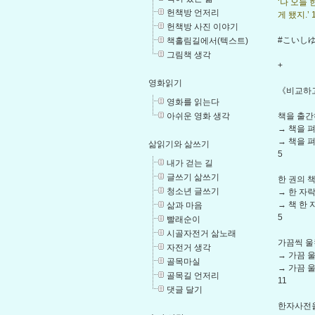
‘나 오늘
헌책방 언저리
게 됐지.’ 
헌책방 사진 이야기
#こいし
책홀림길에서(텍스트)
그림책 생각
+
영화읽기
《비교하고
영화를 읽는다
아쉬운 영화 생각
책을 출간
→ 책을 
→ 책을 
삶읽기와 삶쓰기
5
내가 걷는 길
글쓰기 삶쓰기
한 권의 
청소년 글쓰기
→ 한 자
→ 책 한
삶과 마음
5
빨래순이
시골자전거 삶노래
가끔씩 울
자전거 생각
→ 가끔 
골목마실
→ 가끔 
골목길 언저리
11
댓글 달기
한자사전