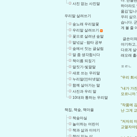
다. 한글
사진 없는 사진말
하더라도 
옮김’입니
우리말 살려쓰기
우리 삶으
습니다. 
숲노래 우리말꽃
게 볼 줄
우리말 살려쓰기
꽃으로 살려낸 숲말
글쓴이와 
말넋삶 - 람타 공부
야기하고,
숲에서 짓는 글살림
다르게 살
말 좀 생각합시다
래오래 흘
책이름 되짚기
ㅍㄹㄴ
말짓기-빛깔말
새로 쓰는 우리말
“우리 회사
누리말(인터넷말)
함께 살아가는 말
“내가 가
사진과 우리 말
모르니까.”
10대와 통하는 우리말
“작품에 
책집, 책숲, 책마을
난 그게 교
책숲마실
“저자의 
놀이하는 어린이
교열자야말
책과 삶과 이야기
책이 있는 삶