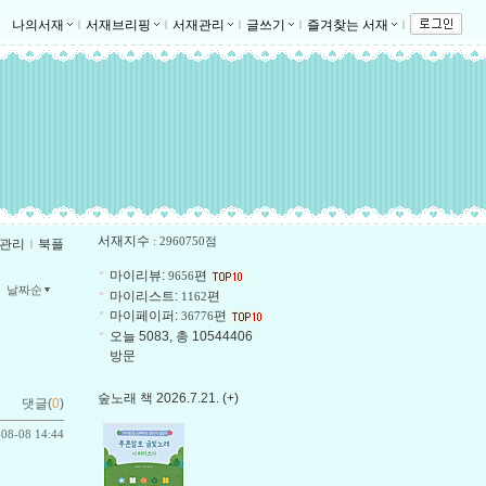
나의서재
ｌ
서재브리핑
ｌ
서재관리
ｌ
글쓰기
ｌ
즐겨찾는 서재
ｌ
서재지수
: 2960750점
관리
ｌ
북플
마이리뷰:
편
9656
날짜순
마이리스트:
편
1162
마이페이퍼:
편
36776
오늘 5083, 총 10544406
방문
숲노래 책 2026.7.21. (+)
댓글(
0
)
-08-08 14:44