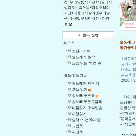
전+우리말동시사전+시골에서
살림짓는즐거움+겹말꾸러미
사전+마을에서살려낸우리말
+비슷한말꾸러미사전 -
파란
놀
숲노래 그림
리스트
틀린글씨를
보관리스트
숲노래가 쓴 책
《비교하고
요즘 읽는 책 @.@
고이시 유
현승희 
서교책방
숲노래 느낌글
2026.7.3
숲노래가 지은 책
오늘 읽기
숲노래 푸른책
《비교하고
숲노래 푸른그림책
르겠습니다
다듬읽기-우리말숲
손질한 뒤
까”처럼 나
까칠읽기
‘문학동네
숲책+사전/우리말
서 책값이
그림책
사진책
요즈음은 