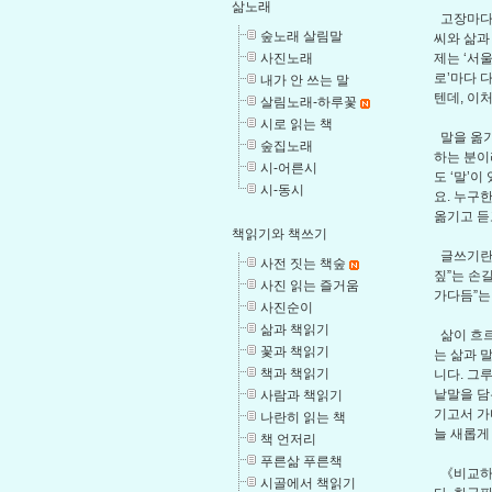
삶노래
고장마다 
숲노래 살림말
씨와 삶과
사진노래
제는 ‘서울
로’마다 
내가 안 쓰는 말
텐데, 이
살림노래-하루꽃
시로 읽는 책
말을 옮기
숲집노래
하는 분이
시-어른시
도 ‘말’
시-동시
요. 누구
옮기고 듣
책읽기와 책쓰기
글쓰기란 
사전 짓는 책숲
짚”는 손
사진 읽는 즐거움
가다듬”는
사진순이
삶과 책읽기
삶이 흐르
꽃과 책읽기
는 삶과 
책과 책읽기
니다. 그
낱말을 담
사람과 책읽기
기고서 가
나란히 읽는 책
늘 새롭게
책 언저리
푸른삶 푸른책
《비교하고
시골에서 책읽기