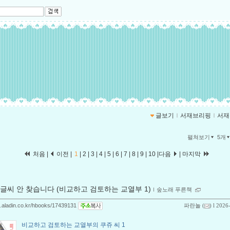
글보기
ｌ
서재브리핑
ｌ
서재
펼쳐보기
5개
처음 |
이전 |
1
|
2
|
3
|
4
|
5
|
6
|
7
|
8
|
9
|
10
|
다음
|
마지막
글씨 안 찾습니다 (비교하고 검토하는 교열부 1)
ｌ
숲노래 푸른책
og.aladin.co.kr/hbooks/17439131
파란놀
(
) l 2026
비교하고 검토하는 교열부의 쿠쥬 씨 1