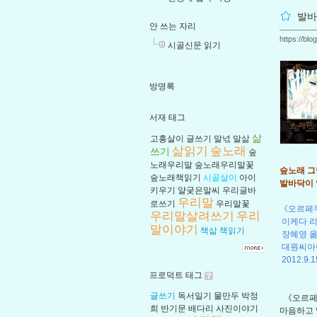
발바
안 쓰는 자리
https://bl
시골신문 읽기
방명록
서재 태그
삶
고흥살이
글쓰기
말넋
말삶
삶읽기
숲노래
쓰기
숲
노래우리말
숲노래우리말꽃
숲노래 그림
숲노래책읽기
시골살이
아이
발바닥이 
키우기
얄궂은말씨
우리글바
우리말
로쓰기
우리말꽃
《오르페우
우리말살려쓰기
우리
이케다 
말이야기
책삶
책읽기
장혜영 
대원씨아
2012.9.1
프로덕트 태그
글쓰기
독서일기
물만두
박정
《오르페우
희
반기문
배다리
사진이야기
마음하고 