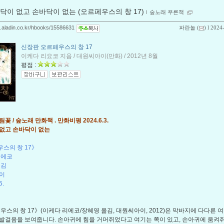
닥이 없고 손바닥이 없는 (오르페우스의 창 17)
ｌ
숲노래 푸른책
og.aladin.co.kr/hbooks/15586631
파란놀
(
) l 2024
신장판 오르페우스의 창 17
이케다 리요코 지음 / 대원씨아이(만화) / 2012년 8월
평점 :
꽃 / 숲노래 만화책 . 만화비평 2024.6.3.
없고 손바닥이 없는
스의 창 17》
리에코
옮김
이
5.
스의 창 17》(이케다 리에코/장혜영 옮김, 대원씨아이, 2012)은 막바지에 다다른 
발걸음을 보여줍니다. 손아귀에 힘을 거머쥐었다고 여기는 쪽이 있고, 손아귀에 움켜