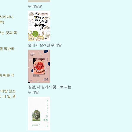
우리말꽃
 시키다니.
쪽)
보는 것과 똑
숲에서 살려낸 우리말
국엔 적반하
혀 해본 적
곁말, 내 곁에서 꽃으로 피는
빨래랑 청소
우리말
‘네 일, 완