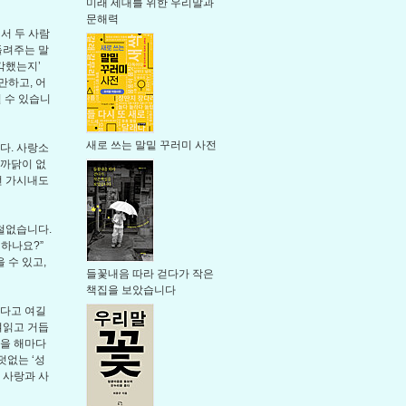
미래 세대를 위한 우리말과
문해력
서 두 사람
들려주는 말
각했는지’
만하고, 어
 수 있습니
새로 쓰는 말밑 꾸러미 사전
다. 사랑소
 까닭이 없
떤 가시내도
 철없습니다.
 하나요?”
 수 있고,
들꽃내음 따라 걷다가 작은
책집을 보았습니다
겹다고 여길
겨읽고 거듭
’을 해마다
덧없는 ‘성
 사랑과 사