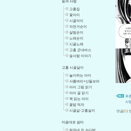
숲과 사람
고흥집
꽃아이
시골아이
자전거순이
살림순이
노래순이
시골노래
고흥 군내버스
숲사람 이야기
고흥 시골살이
놀이하는 아이
사름벼리+산들보라
아이 그림 읽기
아이 글 읽기
푸
책 읽는 아이
사
꽃밥 먹자
시골삶-고흥살이
댓글(
0
)
마음대로 쉼터
된장네 집 수다방