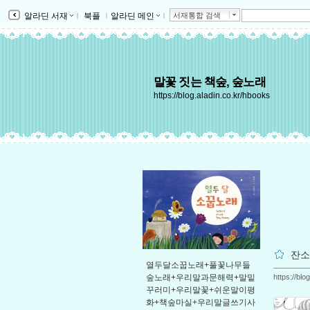
알라딘 서재
ｌ
북플
ｌ
알라딘 메인
ｌ
서재통합 검색
말꽃 짓는 책숲, 숲노래
https://blog.aladin.co.kr/hbooks
잔소
열두달소꿉노래+풀꽃나무들
https://bl
숲노래+우리말과문해력+말밑
꾸러미+우리말꽃+쉬운말이평
화+책숲마실+우리말글쓰기사