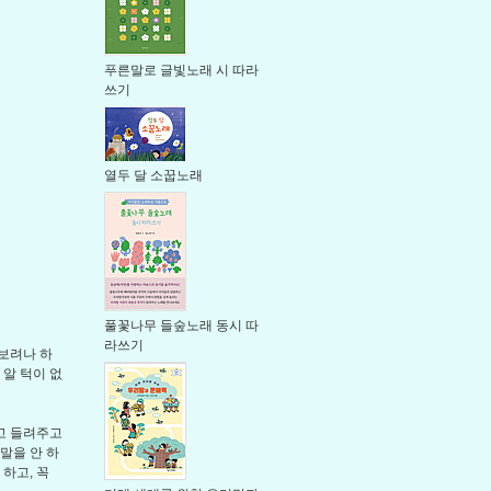
푸른말로 글빛노래 시 따라
쓰기
열두 달 소꿉노래
풀꽃나무 들숲노래 동시 따
라쓰기
보려나 하
 알 턱이 없
고 들려주고
 말을 안 하
 하고, 꼭