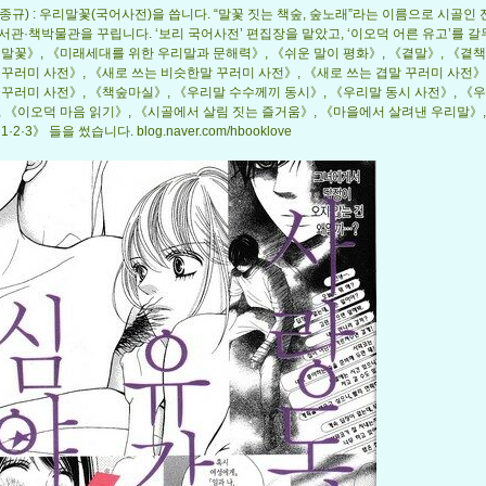
종규) : 우리말꽃(국어사전)을 씁니다. “말꽃 짓는 책숲, 숲노래”라는 이름으로 시골인
서관·책박물관을 꾸립니다. ‘보리 국어사전’ 편집장을 맡았고, ‘이오덕 어른 유고’를 
리말꽃》, 《미래세대를 위한 우리말과 문해력》, 《쉬운 말이 평화》, 《곁말》, 《곁책
 꾸러미 사전》, 《새로 쓰는 비슷한말 꾸러미 사전》, 《새로 쓰는 겹말 꾸러미 사전》
 꾸러미 사전》, 《책숲마실》, 《우리말 수수께끼 동시》, 《우리말 동시 사전》, 《
, 《이오덕 마음 읽기》, 《시골에서 살림 짓는 즐거움》, 《마을에서 살려낸 우리말》,
·2·3》 들을 썼습니다. blog.naver.com/hbooklove