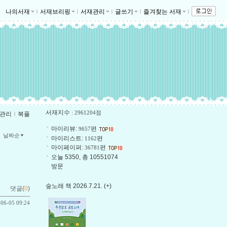
나의서재
ｌ
서재브리핑
ｌ
서재관리
ｌ
글쓰기
ｌ
즐겨찾는 서재
ｌ
서재지수
: 2961204점
관리
ｌ
북플
마이리뷰:
편
9657
날짜순
마이리스트:
편
1162
마이페이퍼:
편
36781
오늘 5350, 총 10551074
방문
숲노래 책 2026.7.21. (+)
댓글(
0
)
-06-05 09:24