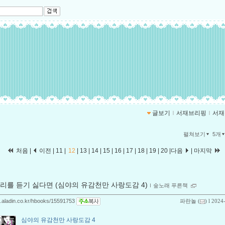
글보기
ｌ
서재브리핑
ｌ
서재
펼쳐보기
5개
처음
|
이전
|
11
|
12
|
13
|
14
|
15
|
16
|
17
|
18
|
19
|
20
|
다음
|
마지막
리를 듣기 싫다면 (심야의 유감천만 사랑도감 4)
ｌ
숲노래 푸른책
og.aladin.co.kr/hbooks/15591753
파란놀
(
) l 2024
심야의 유감천만 사랑도감 4