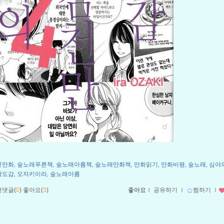
른만화
숲노래푸른책
숲노래아름책
숲노래만화책
만화읽기
만화비평
숲노래
심야
,
,
,
,
,
,
,
랑도감
오자키이라
숲노래아름
,
,
먼댓글(
0
)
좋아요(
3
)
좋아요
ｌ
공유하기
ｌ
찜하기
ｌ