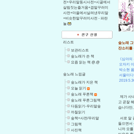
전+우리말동시사전+시골에서
살림짓는즐거움+겹말꾸러미
사전+마을에서살려낸우리말
+비슷한말꾸러미사전 -
파란
놀
리스트
숲노래 그림
잔소리를 
보관리스트
숲노래가 쓴 책
《심야의 
요즘 읽는 책 @.@
오자키 
박소현 
숲노래 느낌글
서울미디
2019.5.3
숲노래가 지은 책
오늘 읽기
숲노래 푸른책
제가 사내
숲노래 푸른그림책
고 곧잘 
다듬읽기-우리말숲
습니다만,
까칠읽기
숲책+사전/우리말
서로 알 
들으면서 
그림책
니까 모를 
사진책