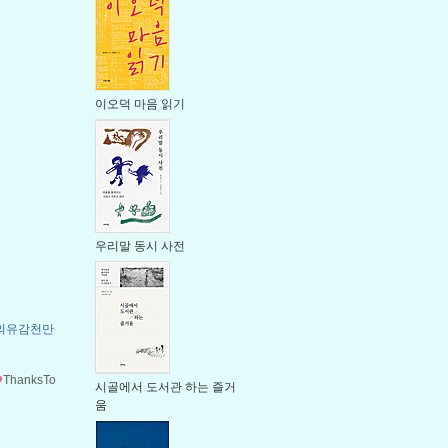
이오덕 마음 읽기
우리말 동시 사전
의유감천만
ThanksTo
시골에서 도서관 하는 즐거
움