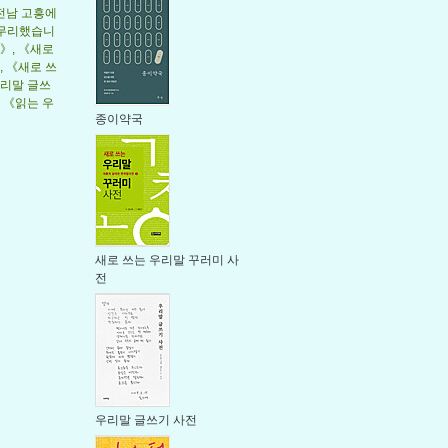
 전남 고흥에
갈무리했습니
》, 《새로
, 《새로 쓰
우리말 글쓰
 《읽는 우
종이약국
새로 쓰는 우리말 꾸러미 사
전
우리말 글쓰기 사전