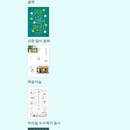
곁책
쉬운 말이 평화
책숲마실
우리말 수수께끼 동시