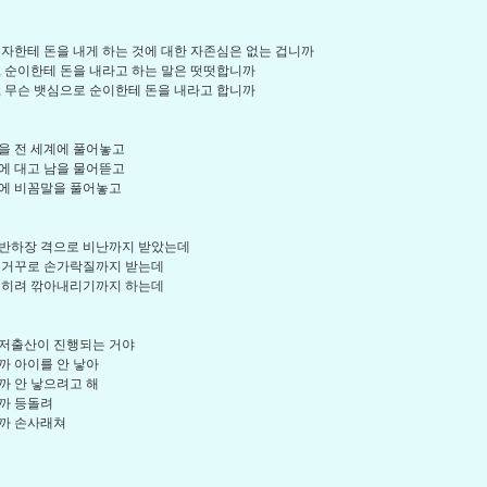
여자한테 돈을 내게 하는 것에 대한 자존심은 없는 겁니까
, 순이한테 돈을 내라고 하는 말은 떳떳합니까
, 무슨 뱃심으로 순이한테 돈을 내라고 합니까
을 전 세계에 풀어놓고
에 대고 남을 물어뜯고
에 비꼼말을 풀어놓고
반하장 격으로 비난까지 받았는데
 거꾸로 손가락질까지 받는데
오히려 깎아내리기까지 하는데
저출산이 진행되는 거야
까 아이를 안 낳아
까 안 낳으려고 해
까 등돌려
까 손사래쳐