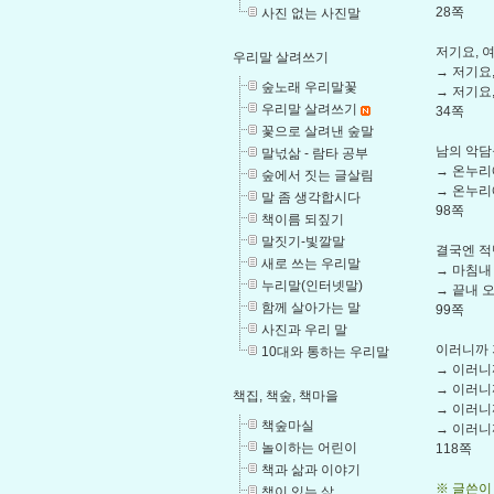
28쪽
사진 없는 사진말
저기요, 
우리말 살려쓰기
→ 저기요
숲노래 우리말꽃
→ 저기요
우리말 살려쓰기
34쪽
꽃으로 살려낸 숲말
남의 악담
말넋삶 - 람타 공부
→ 온누리
숲에서 짓는 글살림
→ 온누리
말 좀 생각합시다
98쪽
책이름 되짚기
말짓기-빛깔말
결국엔 적
새로 쓰는 우리말
→ 마침내
누리말(인터넷말)
→ 끝내 
함께 살아가는 말
99쪽
사진과 우리 말
이러니까 
10대와 통하는 우리말
→ 이러니
→ 이러니
책집, 책숲, 책마을
→ 이러니
책숲마실
→ 이러니
놀이하는 어린이
118쪽
책과 삶과 이야기
※ 글쓴이
책이 있는 삶