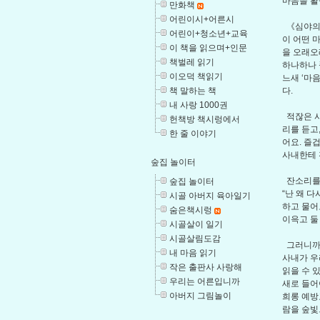
마음을 활
만화책
어린이시+어른시
《심야의 
어린이+청소년+교육
이 어떤 
이 책을 읽으며+인문
을 오래오
책벌레 읽기
하나하나 
이오덕 책읽기
느새 ‘마
책 말하는 책
다.
내 사랑 1000권
적잖은 사
헌책방 책시렁에서
리를 듣고
한 줄 이야기
어요. 즐
사내한테 
숲집 놀이터
잔소리를 
숲집 놀이터
“난 왜 
시골 아버지 육아일기
하고 물어
숨은책시렁
이윽고 둘
시골살이 일기
시골살림도감
그러니까 
내 마음 읽기
사내가 우
작은 출판사 사랑해
읽을 수 
우리는 어른입니까
새로 들어
아버지 그림놀이
희롱 예방
람을 숲빛