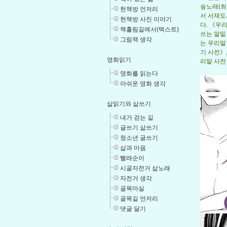
숲노래(최
헌책방 언저리
서 서재도
헌책방 사진 이야기
다. 《우
책홀림길에서(텍스트)
쓰는 말밑
그림책 생각
는 우리말
기 사전》
영화읽기
리말 사전 1
영화를 읽는다
아쉬운 영화 생각
삶읽기와 삶쓰기
내가 걷는 길
글쓰기 삶쓰기
청소년 글쓰기
삶과 마음
빨래순이
시골자전거 삶노래
자전거 생각
골목마실
골목길 언저리
댓글 달기