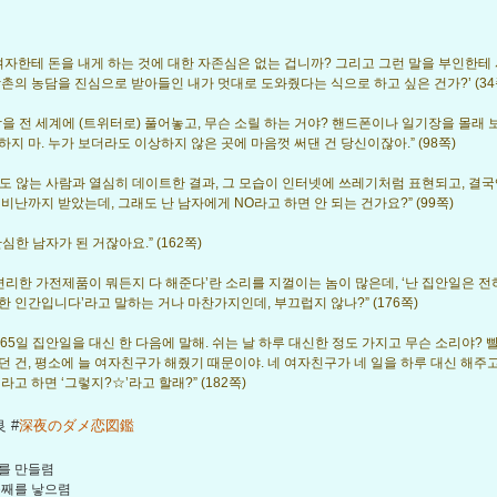
 여자한테 돈을 내게 하는 것에 대한 자존심은 없는 겁니까? 그리고 그런 말을 부인한테
삼촌의 농담을 진심으로 받아들인 내가 멋대로 도와줬다는 식으로 하고 싶은 건가?’ (34
담을 전 세계에 (트위터로) 풀어놓고, 무슨 소릴 하는 거야? 핸드폰이나 일기장을 몰래 
하지 마. 누가 보더라도 이상하지 않은 곳에 마음껏 써댄 건 당신이잖아.” (98쪽)
도 않는 사람과 열심히 데이트한 결과, 그 모습이 인터넷에 쓰레기처럼 표현되고, 결
 비난까지 받았는데, 그래도 난 남자에게 NO라고 하면 안 되는 건가요?” (99쪽)
심한 남자가 된 거잖아요.” (162쪽)
 편리한 가전제품이 뭐든지 다 해준다’란 소리를 지껄이는 놈이 많은데, ‘난 집안일은 전
한 인간입니다’라고 말하는 거나 마찬가지인데, 부끄럽지 않나?” (176쪽)
 365일 집안일을 대신 한 다음에 말해. 쉬는 날 하루 대신한 정도 가지고 무슨 소리야? 
던 건, 평소에 늘 여자친구가 해줬기 때문이야. 네 여자친구가 네 일을 하루 대신 해주고 
라고 하면 ‘그렇지?☆’라고 할래?” (182쪽)
 #
深夜のダメ恋図鑑
를 만들렴
둘째를 낳으렴