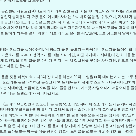
짝 틔워서 말꼬를 열 노릇입니다.
유감천만 사랑도감 4》(오자키 이라/박소현 옮김, 서울미디어코믹스, 2019)을 읽으면
마음인지 돌아봅니다. 거짓말이 아니라, 사내는 가시내 마음을 알 수 없으니, 가시내가 
래 듣고서 오래오래 곱씹을 노릇입니다. 이런 다음에 가시내한테 ‘사내로서 어떻게 생
풀어내어 오래오래 말을 할 일입니다. 둘은 자꾸자꾸 말을 나누면서 조금씩 마음을 열 
음을 환하게 틔우는 말’이 어떻게 서로 가꾸고 살리는 씨앗(말씨)으로 깃드는지 알아차릴
내는 잔소리를 싫어하는데, ‘사랑소리’를 안 들으려는 마음이니 잔소리를 들어야 합니
, 마음소리를 나누고, 생각소리를 펴는 사내라면, 어떤 가시내도 사내한테 잔소리를 할
겁게 집안일을 함께 맡을 뿐 아니라, 먼저 나서서 집살림을 꾸리는 사내라면, 참으로 어
잔소리를 안 합니다.
들을 짓을 버젓이 하고서 “왜 잔소리를 하는데?” 하고 입을 삐쭉 내미는 사내는 모두
다시 잔소리를 들을까?” 하고 곱씹고서 “어느 대목을 어떻게 추스르거나 바꾸거나 고쳐야
보는 사내라면, 조금씩 잔소리를 적게 들을 만하고, 어느덧 사랑소리에 마음소리를 들을
 사이에는 ‘노랫소리’가 피어나겠지요.
《심야의 유감천만 사랑도감》은 온통 ‘잔소리’입니다. 이 잔소리가 듣기 싫거나 지
리나라에 우글우글하리라 봅니다. 그래서 철없는 숱한 사내가 이 그림꽃을 되읽고 새
있기를 바랍니다. 어린이나 푸름이를 가르치는 일을 하는 모든 사람은 ‘성희롱 예방교육
야 하는데, 알맹이는 거의 없이 무슨 틀(법 조항)을 언제 세웠다고 하는 줄거리만 외는 
교육’은 좀 내려놓고서 ‘잔소리를 들어야 할 사내’가 참말로 신나게 듣고서 삶과 살림과
으로 돌아보도록 북돋울 책을 찬찬히 읽고서 느낌글을 쓰도록 바꿀 수 있기를 바라요.