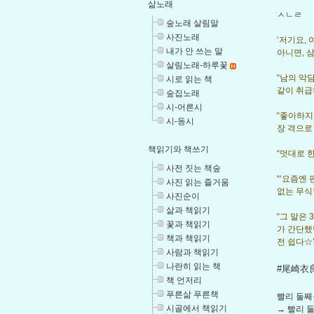
삶노래
ㅅㄴㄹ
숲노래 살림말
사진노래
‘저기요,
내가 안 쓰는 말
아니면, 
살림노래-하루꽃
“남의 악
시로 읽는 책
같이 취급
숲집노래
시-어른시
“좋아하지
시-동시
장 격으로
책읽기와 책쓰기
“멋대로 한
사전 짓는 책숲
“‘요즘엔
사진 읽는 즐거움
없는 무식
사진순이
삶과 책읽기
“그 말은
꽃과 책읽기
가 간단했
책과 책읽기
전 쉽다☆’
사람과 책읽기
나란히 읽는 책
#尾崎衣良
책 언저리
푸른삶 푸른책
빨리 둘째
시골에서 책읽기
→ 빨리 