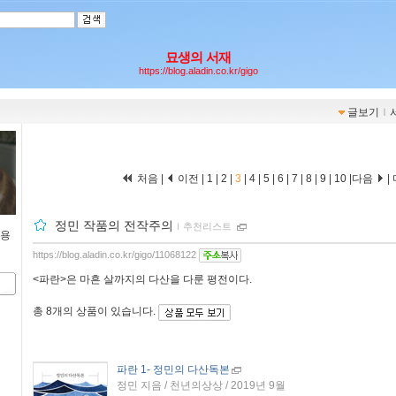
묘생의 서재
https://blog.aladin.co.kr/gigo
글보기
ｌ
처음
|
이전
|
1
|
2
|
3
|
4
|
5
|
6
|
7
|
8
|
9
|
10
|
다음
|
정민 작품의 전작주의
ｌ
추천리스트
내용
https://blog.aladin.co.kr/gigo/11068122
<파란>은 마흔 살까지의 다산을 다룬 평전이다.
총
8개
의 상품이 있습니다.
파란 1
- 정민의 다산독본
정민 지음 / 천년의상상 / 2019년 9월