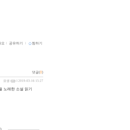
아요
ｌ
공유하기
ｌ
찜하기
댓글(
0
)
묘생
(
) l 2019-03-16 15:27
을 노래한 소설 읽기
)