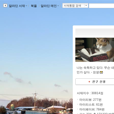
알라딘 서재
ｌ
북플
ｌ
알라딘 메인
ｌ
서재통합 검색
나는 속독하고 있다. 무슨 
인가 싶다. -
묘생
서재지수
: 30814점
마이리뷰:
277
편
마이리스트:
61
편
마이페이퍼:
784
편