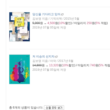
당신을 기다리고 있어
김보영 지음 / 기적의책 / 2015년 5월
5,000
원 →
4,500
원(
10%
할인) / 마일리지
250
원(
5%
적립)
2019년 07월 05일에 저장
저 이승의 선지자
김보영 지음 / 아작 / 2017년 6월
14,800
원 →
13,320
원(
10%
할인) / 마일리지
740
원(
5%
적립
2019년 07월 05일에 저장
총
6개
의 상품이 있습니다.