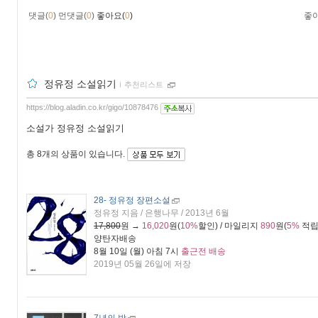
댓글(
0
)
먼댓글(
0
)
좋아요(
0
)
좋
정유정 소설읽기
ｌ
추천리스트
https://blog.aladin.co.kr/gigo/10878476
소설가 정유정 소설읽기
총
8개
의 상품이 있습니다.
28
- 정유정 장편소설
정유정 지음 / 은행나무 / 2013년 6월
17,800
원 →
16,020
원(
10%
할인) / 마일리지
890
원(
5%
적립
양탄자배송
8월 10일 (월) 아침 7시
출근전 배송
2019년 05월 26일에 저장