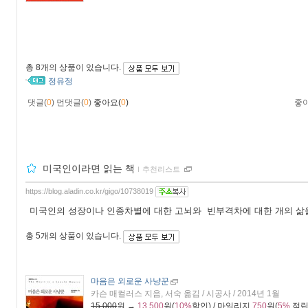
총
8개
의 상품이 있습니다.
정유정
댓글(
0
)
먼댓글(
0
)
좋아요(
0
)
좋
미국인이라면 읽는 책
ｌ
추천리스트
https://blog.aladin.co.kr/gigo/10738019
미국인의 성장이나 인종차별에 대한 고뇌와 빈부격차에 대한 개의 삶
총
5개
의 상품이 있습니다.
마음은 외로운 사냥꾼
카슨 매컬러스 지음, 서숙 옮김 / 시공사 / 2014년 1월
15,000
원 →
13,500
원(
10%
할인) / 마일리지
750
원(
5%
적립