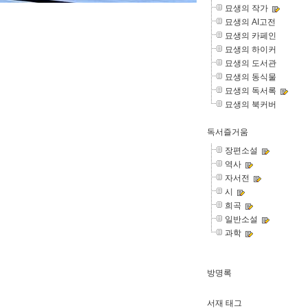
묘생의 작가
묘생의 AI고전
묘생의 카페인
묘생의 하이커
묘생의 도서관
묘생의 동식물
묘생의 독서록
묘생의 북커버
독서즐거움
장편소설
역사
자서전
시
희곡
일반소설
과학
방명록
서재 태그