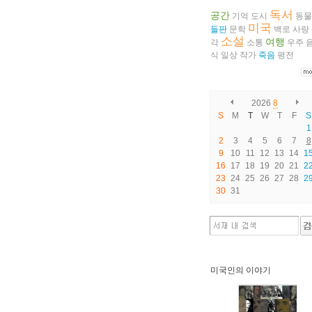
독서
공간
기억
도시
동물
미국
들판
문학
백로
사랑
소설
여행
각
소통
우주
식
일상
작가
죽음
평전
2026
8
S
M
T
W
T
F
S
1
2
3
4
5
6
7
8
9
10
11
12
13
14
1
16
17
18
19
20
21
2
23
24
25
26
27
28
2
30
31
미국인의 이야기