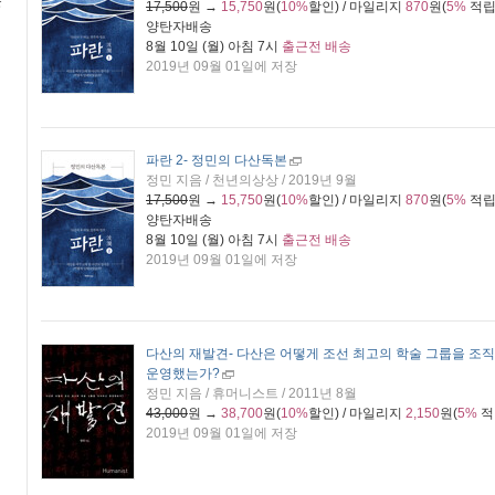
문
17,500
원 →
15,750
원(
10%
할인) / 마일리지
870
원(
5%
적립
양탄자배송
8월 10일 (월) 아침 7시
출근전 배송
2019년 09월 01일에 저장
파란 2
- 정민의 다산독본
정민 지음 / 천년의상상 / 2019년 9월
17,500
원 →
15,750
원(
10%
할인) / 마일리지
870
원(
5%
적립
양탄자배송
8월 10일 (월) 아침 7시
출근전 배송
2019년 09월 01일에 저장
다산의 재발견
- 다산은 어떻게 조선 최고의 학술 그룹을 조
운영했는가?
정민 지음 / 휴머니스트 / 2011년 8월
43,000
원 →
38,700
원(
10%
할인) / 마일리지
2,150
원(
5%
적
2019년 09월 01일에 저장