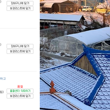
)
)
직하고
품절
립)