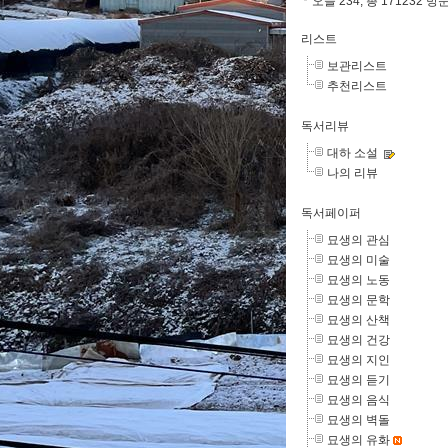
오늘 234, 총 171232 방
리스트
보관리스트
추천리스트
독서리뷰
대하 소설
나의 리뷰
독서페이퍼
묘생의 관심
묘생의 미술
묘생의 노동
묘생의 문학
묘생의 산책
묘생의 건강
묘생의 지인
묘생의 듣기
묘생의 음식
묘생의 벽돌
묘생의 유화