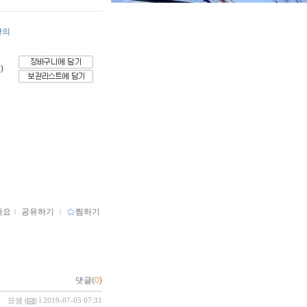
산의
)
아요
ｌ
공유하기
ｌ
찜하기
댓글(
0
)
묘생
(
) l 2019-07-05 07:31