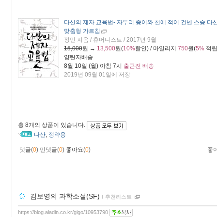
다산의 제자 교육법
- 자투리 종이와 천에 적어 건넨 스승 다
맞춤형 가르침
정민 지음 / 휴머니스트 / 2017년 9월
15,000
원 →
13,500
원(
10%
할인) / 마일리지
750
원(
5%
적립
양탄자배송
8월 10일 (월) 아침 7시
출근전 배송
2019년 09월 01일에 저장
총
8개
의 상품이 있습니다.
다산
정약용
,
댓글(
0
)
먼댓글(
0
)
좋아요(
0
)
좋
김보영의 과학소설(SF)
ｌ
추천리스트
https://blog.aladin.co.kr/gigo/10953790