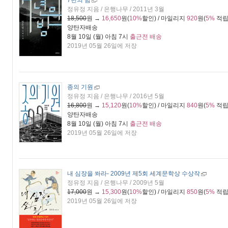
7년의 밤
정유정 지음 / 은행나무 / 2011년 3월
18,500
원 →
16,650
원(
10%
할인) / 마일리지
920
원(
5%
적립
양탄자배송
8월 10일 (월) 아침 7시
출근전 배송
2019년 05월 26일에 저장
종의 기원
정유정 지음 / 은행나무 / 2016년 5월
16,800
원 →
15,120
원(
10%
할인) / 마일리지
840
원(
5%
적립
양탄자배송
8월 10일 (월) 아침 7시
출근전 배송
2019년 05월 26일에 저장
내 심장을 쏴라
- 2009년 제5회 세계문학상 수상작
정유정 지음 / 은행나무 / 2009년 5월
17,000
원 →
15,300
원(
10%
할인) / 마일리지
850
원(
5%
적립
2019년 05월 26일에 저장