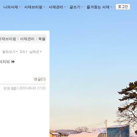
나의서재
ｌ
서재브리핑
ｌ
서재관리
ｌ
글쓰기
ｌ
즐겨찾는 서재
ｌ
서재브리핑
ｌ
서재관리
ｌ
북플
펼쳐보기
5개
날짜순
마지막
댓글(
0
)
묘생
(
) l 2019-09-01 17:35