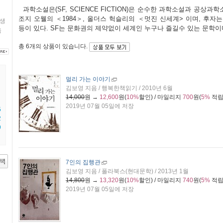
과학소설은(SF, SCIENCE FICTION)은 순수한 과학소설과 공상과
조지 오웰의 ＜1984＞, 올더스 헉슬리의 ＜멋진 신세계> 이며, 후자는 ＜
생
등이 있다. SF는 문화권의 제약없이 세계인 누구나 즐길수 있는 문학이
음
총
6개
의 상품이 있습니다.
멀리 가는 이야기
김보영 지음 / 행복한책읽기 / 2010년 6월
14,000
원 →
12,600
원(
10%
할인) / 마일리지
700
원(
5%
적립
2019년 07월 05일에 저장
5
2
9
7인의 집행관
김보영 지음 / 폴라북스(현대문학) / 2013년 1월
14,800
원 →
13,320
원(
10%
할인) / 마일리지
740
원(
5%
적립
2019년 07월 05일에 저장