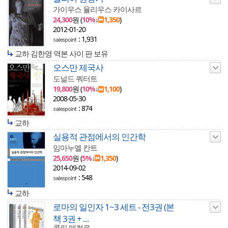
가이우스 율리우스 카이사르
24,300
원 (
10%
↓
1,350
)
2012-01-20
: 1,931
교하 김한영 역본 사이 판 보유
오스만 제국사
도널드 쿼터트
19,800
원 (
10%
↓
1,100
)
2008-05-30
: 874
교하
실용적 관점에서의 인간학
임마누엘 칸트
25,650
원 (
5%
↓
1,350
)
2014-09-02
: 548
교하
로마의 일인자 1~3 세트 - 전3권 (본
책 3권 + ...
콜린 매컬로