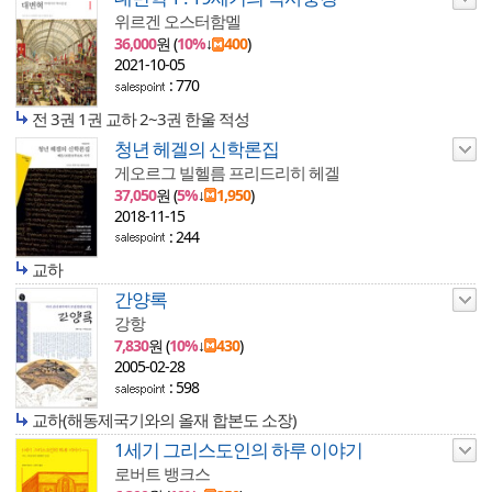
위르겐 오스터함멜
36,000
원 (
10%
↓
400
)
2021-10-05
: 770
전 3권 1권 교하 2~3권 한울 적성
청년 헤겔의 신학론집
게오르그 빌헬름 프리드리히 헤겔
37,050
원 (
5%
↓
1,950
)
2018-11-15
: 244
교하
간양록
강항
7,830
원 (
10%
↓
430
)
2005-02-28
: 598
교하(해동제국기와의 올재 합본도 소장)
1세기 그리스도인의 하루 이야기
로버트 뱅크스