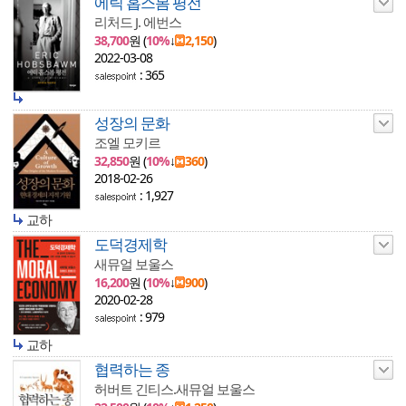
에릭 홉스봄 평전
리처드 J. 에번스
38,700
원 (
10%
↓
2,150
)
2022-03-08
: 365
성장의 문화
조엘 모키르
32,850
원 (
10%
↓
360
)
2018-02-26
: 1,927
교하
도덕경제학
새뮤얼 보울스
16,200
원 (
10%
↓
900
)
2020-02-28
: 979
교하
협력하는 종
허버트 긴티스.새뮤얼 보울스