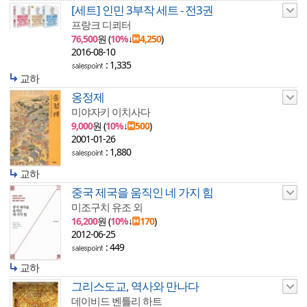
[세트] 인민 3부작 세트 - 전3권
프랑크 디쾨터
76,500
원 (
10%
↓
4,250
)
2016-08-10
: 1,335
교하
옹정제
미야자키 이치사다
9,000
원 (
10%
↓
500
)
2001-01-26
: 1,880
교하
중국 제국을 움직인 네 가지 힘
미조구치 유조 외
16,200
원 (
10%
↓
170
)
2012-06-25
: 449
교하
그리스도교, 역사와 만나다
데이비드 벤틀리 하트