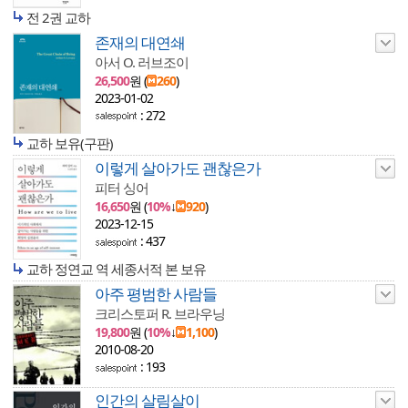
전 2권 교하
존재의 대연쇄
아서 O. 러브조이
26,500
원 (
260
)
2023-01-02
: 272
교하 보유(구판)
이렇게 살아가도 괜찮은가
피터 싱어
16,650
원 (
10%
↓
920
)
2023-12-15
: 437
교하 정연교 역 세종서적 본 보유
아주 평범한 사람들
크리스토퍼 R. 브라우닝
19,800
원 (
10%
↓
1,100
)
2010-08-20
: 193
인간의 살림살이