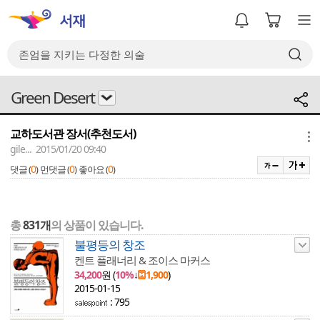
Green Desert
교하도서관 장서(추천도서)
메뉴
gile... 2015/01/20 09:40
0
0
0
댓글 (
)
먼댓글 (
)
좋아요 (
)
총
831개
의 상품이 있습니다.
불평등의 창조
켄트 플래너리 & 조이스 마커스
34,200
원 (
10%
↓
1,900
)
2015-01-15
: 795