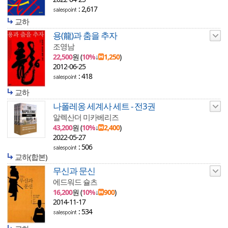
: 2,617
교하
용(龍)과 춤을 추자
조영남
22,500
원 (
10%
↓
1,250
)
2012-06-25
: 418
교하
나폴레옹 세계사 세트 - 전3권
알렉산더 미카베리즈
43,200
원 (
10%
↓
2,400
)
2022-05-27
: 506
교하(합본)
무신과 문신
에드워드 슐츠
16,200
원 (
10%
↓
900
)
2014-11-17
: 534