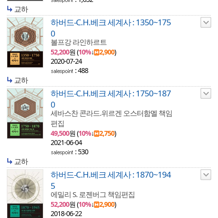
교하
하버드-C.H.베크 세계사 : 1350~175
0
볼프강 라인하르트
52,200
원 (
10%
↓
2,900
)
2020-07-24
: 488
교하
하버드-C.H.베크 세계사 : 1750~187
0
세바스찬 콘라드.위르겐 오스터함멜 책임
편집
49,500
원 (
10%
↓
2,750
)
2021-06-04
: 530
교하
하버드-C.H.베크 세계사 : 1870~194
5
에밀리 S. 로젠버그 책임편집
52,200
원 (
10%
↓
2,900
)
2018-06-22