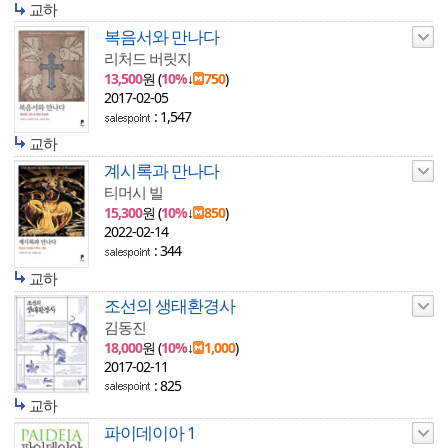
교하
복음서와 만나다
리처드 버릿지
13,500
원 (
10%
↓
750
)
2017-02-05
: 1,547
교하
계시록과 만나다
티머시 빌
15,300
원 (
10%
↓
850
)
2022-02-14
: 344
교하
조선의 생태환경사
김동진
18,000
원 (
10%
↓
1,000
)
2017-02-11
: 825
교하
파이데이아 1