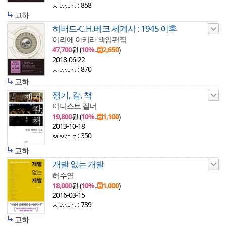
: 858
교하
하버드-C.H.베크 세계사 : 1945 이후
이리에 아키라 책임편집
47,700
원 (
10%
↓
2,650
)
2018-06-22
: 870
교하
쟁기, 칼, 책
어니스트 겔너
19,800
원 (
10%
↓
1,100
)
2013-10-18
: 350
교하
개발 없는 개발
허수열
18,000
원 (
10%
↓
1,000
)
2016-03-15
: 739
교하