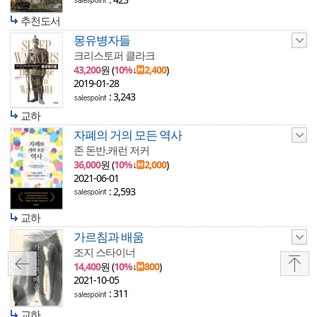
추천도서
몽유병자들
크리스토퍼 클라크
43,200
원 (
10%
↓
2,400
)
2019-01-28
: 3,243
교하
자폐의 거의 모든 역사
존 돈반.캐런 저커
36,000
원 (
10%
↓
2,000
)
2021-06-01
: 2,593
교하
가르침과 배움
조지 스타이너
14,400
원 (
10%
↓
800
)
2021-10-05
: 311
교하