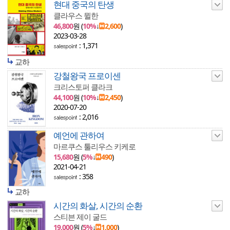
현대 중국의 탄생
클라우스 뮐한
46,800
원 (
10%
↓
2,600
)
2023-03-28
: 1,371
교하
강철왕국 프로이센
크리스토퍼 클라크
44,100
원 (
10%
↓
2,450
)
2020-07-20
: 2,016
예언에 관하여
마르쿠스 툴리우스 키케로
15,680
원 (
5%
↓
490
)
2021-04-21
: 358
교하
시간의 화살, 시간의 순환
스티븐 제이 굴드
19,000
원 (
5%
↓
1,000
)