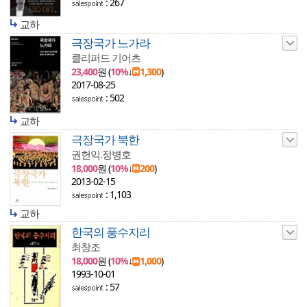
: 267
교하
극장국가 느가라
클리퍼드 기어츠
23,400
원 (
10%
↓
1,300
)
2017-08-25
: 502
교하
극장국가 북한
권헌익.정병호
18,000
원 (
10%
↓
200
)
2013-02-15
: 1,103
교하
한국의 풍수지리
최창조
18,000
원 (
10%
↓
1,000
)
1993-10-01
: 57