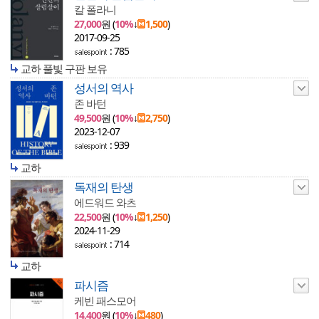
칼 폴라니
27,000
원 (
10%
↓
1,500
)
2017-09-25
: 785
교하 풀빛 구판 보유
성서의 역사
존 바턴
49,500
원 (
10%
↓
2,750
)
2023-12-07
: 939
교하
독재의 탄생
에드워드 와츠
22,500
원 (
10%
↓
1,250
)
2024-11-29
: 714
교하
파시즘
케빈 패스모어
14,400
원 (
10%
↓
480
)