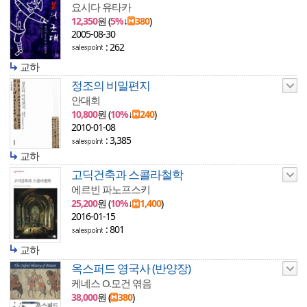
요시다 유타카
12,350
원 (
5%
↓
380
)
2005-08-30
: 262
교하
정조의 비밀편지
안대회
10,800
원 (
10%
↓
240
)
2010-01-08
: 3,385
교하
고딕건축과 스콜라철학
에르빈 파노프스키
25,200
원 (
10%
↓
1,400
)
2016-01-15
: 801
교하
옥스퍼드 영국사 (반양장)
케네스 O.모건 엮음
38,000
원 (
380
)