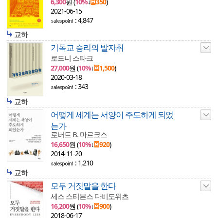
6,300
원 (
10%
↓
350
)
2021-06-15
: 4,847
교하
기독교 승리의 발자취
로드니 스타크
27,000
원 (
10%
↓
1,500
)
2020-03-18
: 343
교하
어떻게 세계는 서양이 주도하게 되었
는가
로버트 B. 마르크스
16,650
원 (
10%
↓
920
)
2014-11-20
: 1,210
교하
모두 거짓말을 한다
세스 스티븐스 다비도위츠
16,200
원 (
10%
↓
900
)
2018-06-17