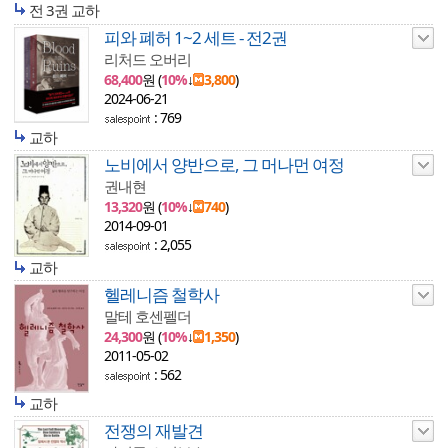
전 3권 교하
피와 폐허 1~2 세트 - 전2권
리처드 오버리
68,400
원 (
10%
↓
3,800
)
2024-06-21
: 769
교하
노비에서 양반으로, 그 머나먼 여정
권내현
13,320
원 (
10%
↓
740
)
2014-09-01
: 2,055
교하
헬레니즘 철학사
말테 호센펠더
24,300
원 (
10%
↓
1,350
)
2011-05-02
: 562
교하
전쟁의 재발견