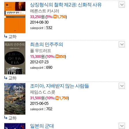
상징형식의 철학 제2권: 신화적 사유
에른스트 카시러
33,250
원 (
5%
↓
1,750
)
2014-08-30
: 532
교하
최초의 민주주의
폴 우드러프
15,300
원 (
10%
↓
850
)
2012-07-23
: 690
교하
조미아, 지배받지 않는 사람들
제임스 C. 스콧
31,500
원 (
10%
↓
1,750
)
2015-06-05
: 702
교하
일본의 군대