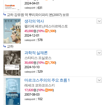
2024-04-01
: 631
교하 강유원 역 뿌리와이파리 본(2007) 보유
생각의 역사
펠리페 페르난데스아르메스토
45,000
원 (
10%
↓
1,500
)
2024-12-01
: 578
교하
과학적 실재론
스타티스 프실로스
30,600
원 (
10%
↓
1,700
)
2024-10-10
: 529
마르크스주의의 주요 흐름 1
레셰크 코와코프스키
17,820
원 (
10%
↓
990
)
2007-08-03
: 102