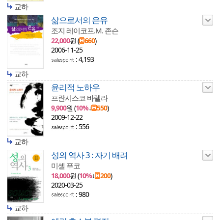
교하
삶으로서의 은유
조지 레이코프.M. 존슨
22,000
원 (
660
)
2006-11-25
: 4,193
교하
윤리적 노하우
프란시스코 바렐라
9,900
원 (
10%
↓
550
)
2009-12-22
: 556
교하
성의 역사 3 : 자기 배려
미셸 푸코
18,000
원 (
10%
↓
200
)
2020-03-25
: 980
교하