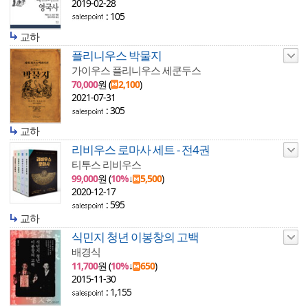
2019-02-28
: 105
교하
플리니우스 박물지
가이우스 플리니우스 세쿤두스
70,000
원 (
2,100
)
2021-07-31
: 305
교하
리비우스 로마사 세트 - 전4권
티투스 리비우스
99,000
원 (
10%
↓
5,500
)
2020-12-17
: 595
교하
식민지 청년 이봉창의 고백
배경식
11,700
원 (
10%
↓
650
)
2015-11-30
: 1,155