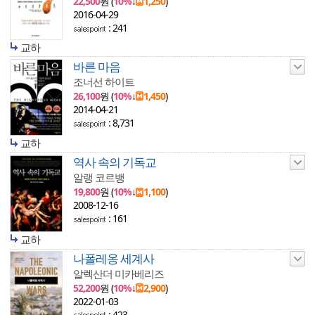
22,500
원 (
10%
↓
1,250
)
2016-04-29
: 241
교하
바른 마음
조너선 하이트
26,100
원 (
10%
↓
1,450
)
2014-04-21
: 8,731
교하
역사 속의 기독교
알랭 코르뱅
19,800
원 (
10%
↓
1,100
)
2008-12-16
: 161
교하
나폴레옹 세계사
알렉산더 미카베리즈
52,200
원 (
10%
↓
2,900
)
2022-01-03
: 423