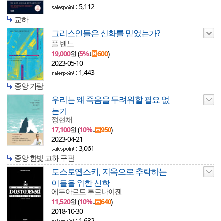
: 5,112
교하
그리스인들은 신화를 믿었는가?
폴 벤느
19,000
원 (
5%
↓
600
)
2023-05-10
: 1,443
중앙 가람
우리는 왜 죽음을 두려워할 필요 없
는가
정현채
17,100
원 (
10%
↓
950
)
2023-04-21
: 3,061
중앙 한빛 교하 구판
도스토옙스키, 지옥으로 추락하는
이들을 위한 신학
에두아르트 투르나이젠
11,520
원 (
10%
↓
640
)
2018-10-30
: 1,632