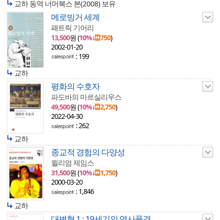
교하 동역 너머북스 본(2008) 보유
메로빙거 세계
패트릭 기어리
13,500
원 (
10%
↓
750
)
2002-01-20
: 199
교하
평화의 수호자
파도바의 마르실리우스
49,500
원 (
10%
↓
2,750
)
2022-04-30
: 262
교하
종교적 경험의 다양성
윌리엄 제임스
31,500
원 (
10%
↓
1,750
)
2000-03-20
: 1,846
교하
대변혁 1 : 19세기의 역사풍경