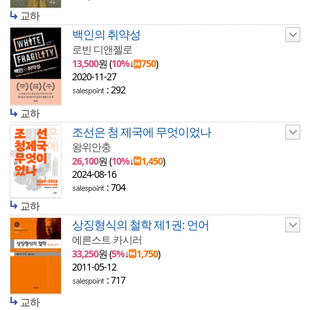
교하
백인의 취약성
로빈 디앤젤로
13,500
원 (
10%
↓
750
)
2020-11-27
: 292
교하
조선은 청 제국에 무엇이었나
왕위안충
26,100
원 (
10%
↓
1,450
)
2024-08-16
: 704
교하
상징형식의 철학 제1권: 언어
에른스트 카시러
33,250
원 (
5%
↓
1,750
)
2011-05-12
: 717
교하