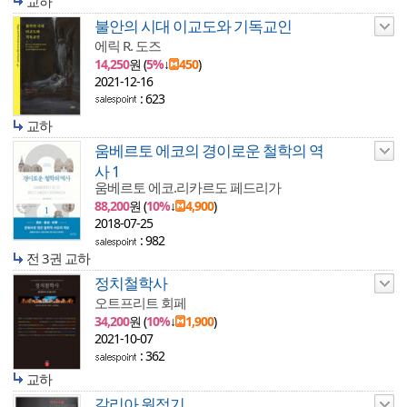
교하
불안의 시대 이교도와 기독교인
에릭 R. 도즈
14,250
원 (
5%
↓
450
)
2021-12-16
: 623
교하
움베르토 에코의 경이로운 철학의 역
사 1
움베르토 에코.리카르도 페드리가
88,200
원 (
10%
↓
4,900
)
2018-07-25
: 982
전 3권 교하
정치철학사
오트프리트 회페
34,200
원 (
10%
↓
1,900
)
2021-10-07
: 362
교하
갈리아 원정기