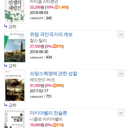
마이클 스티븐슨
25,200
원 (
10%
↓
1,400
)
2018-08-03
: 345
교하
유럽 국민국가의 계보
찰스 틸리
27,550
원 (
5%
↓
870
)
2018-06-30
: 434
교하
프랑스혁명에 관한 성찰
에드먼드 버크
31,350
원 (
5%
↓
990
)
2017-02-17
: 751
교하
마키아벨리 전술론
니콜로 마키아벨리
19,000
원 (
5%
↓
570
)