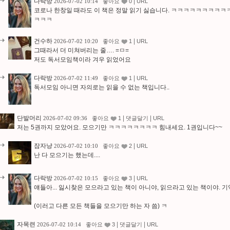
다락방
|
2026-07-02 10:14
좋아요
0
URL
코로나 한창일 때라도 이 책은 정말 읽기 싫습니다. ㅋㅋㅋㅋㅋㅋㅋㅋㅋ
ㅋㅋㅋ
건수하
|
2026-07-02 10:20
좋아요
1
URL
그때라서 더 미쳐버리는 줄…. =ㅁ=
저도 독서모임책이라 겨우 읽었어요
다락방
|
2026-07-02 11:49
좋아요
1
URL
독서모임 아니면 자의로는 읽을 수 없는 책입니다..
단발머리
|
|
2026-07-02 09:36
좋아요
1
댓글달기
URL
저는 5권까지 모았어요. 모으기만 ㅋㅋㅋㅋㅋㅋㅋㅋ 힘내세요. 1권입니다~~
잠자냥
|
2026-07-02 10:10
좋아요
2
URL
난 다 모으기는 했는데....
다락방
|
2026-07-02 10:15
좋아요
3
URL
얘들아... 잃시찾은 모으라고 있는 책이 아니야, 읽으라고 있는 책이야. 
(이러고 다른 모든 책들을 모으기만 하는 자 씀) ㅋ
자목련
|
|
2026-07-02 10:14
좋아요
3
댓글달기
URL