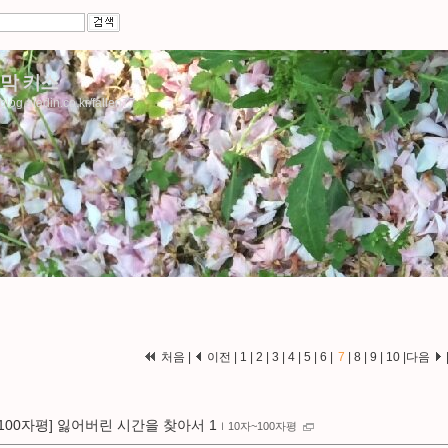
막 키스
/blog.aladin.co.kr/fallen77
처음
|
이전
|
1
|
2
|
3
|
4
|
5
|
6
|
7
|
8
|
9
|
10
|
다음
[100자평] 잃어버린 시간을 찾아서 1
ｌ
10자~100자평