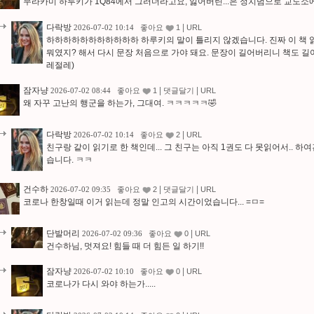
무라카미 하루키가 1Q84에서 그러더라고요, 잃어버린...은 정치범으로 교도소
다락방
|
2026-07-02 10:14
좋아요
1
URL
하하하하하하하하하하하 하루키의 말이 틀리지 않겠습니다. 진짜 이 책 
뭐였지? 해서 다시 문장 처음으로 가야 돼요. 문장이 길어버리니 책도 길어
레절레)
잠자냥
|
|
2026-07-02 08:44
좋아요
1
댓글달기
URL
왜 자꾸 고난의 행군을 하는가, 그대여. ㅋㅋㅋㅋㅋ🤣
다락방
|
2026-07-02 10:14
좋아요
2
URL
친구랑 같이 읽기로 한 책인데... 그 친구는 아직 1권도 다 못읽어서..
습니다. ㅋㅋ
건수하
|
|
2026-07-02 09:35
좋아요
2
댓글달기
URL
코로나 한창일때 이거 읽는데 정말 인고의 시간이었습니다... =ㅁ=
단발머리
|
2026-07-02 09:36
좋아요
0
URL
건수하님, 멋져요! 힘들 때 더 힘든 일 하기!!
잠자냥
|
2026-07-02 10:10
좋아요
0
URL
코로나가 다시 와야 하는가.....