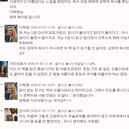
서정적이고 아름답다는 느낌을 받았어요. 독서 모임 때문에 강제적 독서를 했는데
아요.
다락방님
완독 회이팅 입니다!
다락방
|
2026-07-02 11:50
좋아요
0
URL
와 저는 1권 간신히 읽었거든요. 읽다가 돌아가고 읽다가 돌아가고.. 아니
생각이 들면서 말이지요. 저는 1권 다 읽고 덮으면서 프루스트 한테 이
하하하하.
저도 강제적 독서가 아니라면 이 책 읽기 포기할 것 같아요. 강제적 독서
요!!
거리의화가
|
|
2026-07-02 12:48
좋아요
0
댓글달기
URL
저도 이 책을 읽긴 했습니다만 참 어렵게 읽었던. 문장 구조 참 길죠. 도돌이표로
도 끝까지 읽을 수 있었던 건 몇몇 아름다운 문장과 과거를 떠올리게 하는 장면,
다락방
|
2026-07-02 16:02
좋아요
0
URL
같이 읽는 친구도 계속 도돌이표라고 하더라고요. 그래서 진도를 못나가고 
스 문학이랑 나랑 안맞는 것 같다.. ‘ 생각했습니다.
완독한 거리의화가 님, 멋져요!! >.<
건수하
|
2026-07-02 17:53
좋아요
0
URL
저도 처음에 그렇게 고생하다가, 주술관계를 생각하지 않고 머릿속에서 
으니까 좀 읽을 만 했었어요... (다시 생각해도 괴로움)