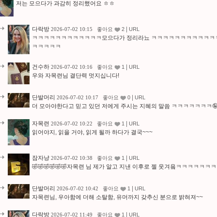
저는 모으다가 과감히 정리했어요 ㅎㅎ
다락방
|
2026-07-02 10:15
좋아요
2
URL
ㅋㅋㅋㅋㅋㅋㅋㅋㅋㅋㅋㅋ모으다가 정리라뇨 ㅋㅋㅋㅋㅋㅋㅋㅋㅋㅋㅋㅋ
ㅋㅋㅋㅋㅋ
건수하
|
2026-07-02 10:16
좋아요
1
URL
우와 자목련님 결단력 멋지십니다!
단발머리
|
2026-07-02 10:17
좋아요
0
URL
더 모아야한다고 믿고 있던 저에게 주시는 지혜의 말씀 ㅋㅋㅋㅋㅋㅋㅋ
자목련
|
2026-07-02 10:22
좋아요
1
URL
읽어야지, 읽을 거야, 읽게 될까 하다가 결국~~~
잠자냥
|
2026-07-02 10:38
좋아요
1
URL
🤣🤣🤣🤣🤣🤣자목련 님 제가 알고 지낸 이후로 젤 웃겨욬ㅋㅋㅋㅋㅋㅋ
단발머리
|
2026-07-02 10:42
좋아요
1
URL
자목련님, 우아함에 더해 소탈함, 유머까지 갖추신 분으로 밝혀져~~
다락방
|
2026-07-02 11:49
좋아요
1
URL