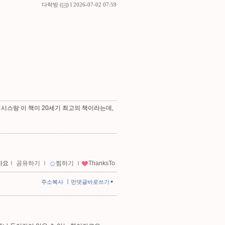
다락방
(
) l 2026-07-02 07:59
리시스랑 이 책이 20세기 최고의 책이라는데,
아요
ｌ
공유하기
ｌ
찜하기
ｌ
ThanksTo
ㅣ
주소복사
먼댓글바로쓰기