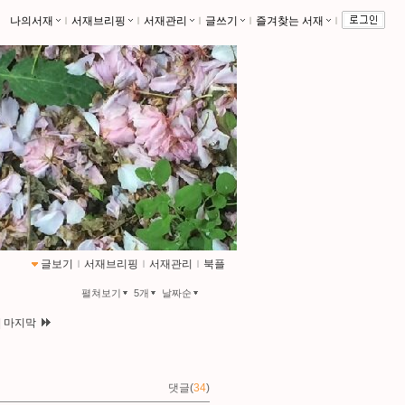
나의서재
ｌ
서재브리핑
ｌ
서재관리
ｌ
글쓰기
ｌ
즐겨찾는 서재
ｌ
글보기
ｌ
서재브리핑
ｌ
서재관리
ｌ
북플
펼쳐보기
5개
날짜순
|
마지막
댓글(
34
)