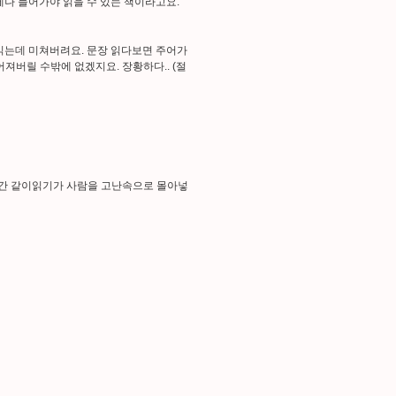
에나 들어가야 읽을 수 있는 책이라고요.
읽는데 미쳐버려요. 문장 읽다보면 주어가
져버릴 수밖에 없겠지요. 장황하다.. (절
 하여간 같이읽기가 사람을 고난속으로 몰아넣