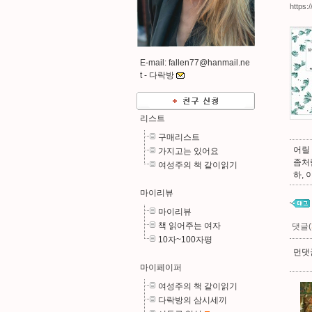
https:
E-mail: fallen77@hanmail.ne
t -
다락방
리스트
구매리스트
어릴
가지고는 있어요
좀처
여성주의 책 같이읽기
하, 
마이리뷰
마이리뷰
책 읽어주는 여자
댓글(
10자~100자평
먼댓글
마이페이퍼
여성주의 책 같이읽기
다락방의 삼시세끼