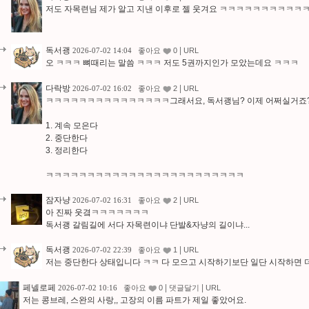
저도 자목련님 제가 알고 지낸 이후로 젤 웃겨요 ㅋㅋㅋㅋㅋㅋㅋㅋㅋ
독서괭
|
2026-07-02 14:04
좋아요
0
URL
오 ㅋㅋㅋ 뼈때리는 말씀 ㅋㅋㅋ 저도 5권까지인가 모았는데요 ㅋㅋㅋ
다락방
|
2026-07-02 16:02
좋아요
2
URL
ㅋㅋㅋㅋㅋㅋㅋㅋㅋㅋㅋㅋㅋㅋㅋ그래서요, 독서괭님? 이제 어쩌실거죠
1. 계속 모은다
2. 중단한다
3. 정리한다
ㅋㅋㅋㅋㅋㅋㅋㅋㅋㅋㅋㅋㅋㅋㅋㅋㅋㅋㅋㅋㅋㅋㅋㅋ
잠자냥
|
2026-07-02 16:31
좋아요
2
URL
아 진짜 웃곀ㅋㅋㅋㅋㅋㅋㅋ
독서괭 갈림길에 서다 자목련이냐 단발&자냥의 길이냐...
독서괭
|
2026-07-02 22:39
좋아요
1
URL
저는 중단한다 상태입니다 ㅋㅋ 다 모으고 시작하기보단 일단 시작하면 
페넬로페
|
|
2026-07-02 10:16
좋아요
0
댓글달기
URL
저는 콩브레, 스완의 사랑,, 고장의 이름 파트가 제일 좋았어요.