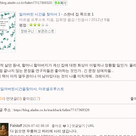
//blog.aladin.co.kr/fallen77/17369320
잃어버린 시간을 찾아서 1
- 스완네 집 쪽으로 1
마르셀 프루스트 지음, 김희영 옮김 / 민음사 / 2012년 9월
평점 :
 적 살던 동네, 할머니 할아버지가 계신 집에 대한 회상이 이렇게나 장황할 일인가. 율
럼 끝나지 않는 문장을 연구자들은 좋아하는 것인가.. 긴 문장 성애자들...
이 책이 아직 열두권이나 더 남아있다는 것이 나를 미치게해.. 크레이지..
잃어버린시간을찾아서
마르셀프루스트
,
34
)
먼댓글(
0
)
좋아요(
17
)
좋
 주소 :
https://blog.aladin.co.kr/trackback/fallen77/17369320
Falstaff
|
|
2026-07-02 08:18
좋아요
1
댓글달기
URL
다 읽으면 무릎하고 허리에 사리 생깁니다.