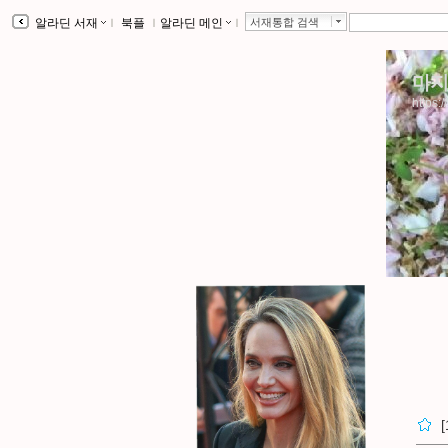
알라딘 서재
ｌ
북플
ｌ
알라딘 메인
ｌ
서재통합 검색
마지
https:/