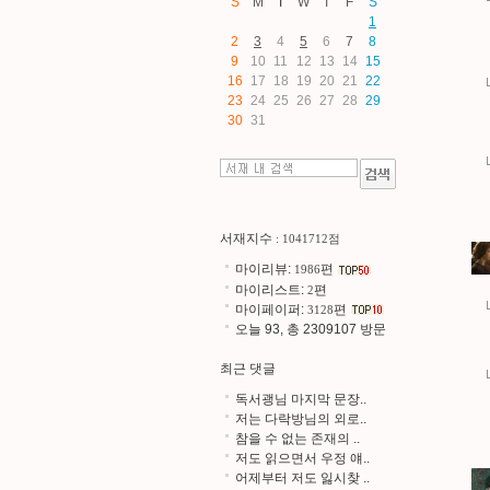
S
M
T
W
T
F
S
1
2
3
4
5
6
7
8
9
10
11
12
13
14
15
16
17
18
19
20
21
22
23
24
25
26
27
28
29
30
31
서재지수
: 1041712점
마이리뷰:
편
1986
마이리스트:
편
2
마이페이퍼:
편
3128
오늘 93, 총 2309107 방문
최근 댓글
독서괭님 마지막 문장..
저는 다락방님의 외로..
참을 수 없는 존재의 ..
저도 읽으면서 우정 얘..
어제부터 저도 잃시찾 ..