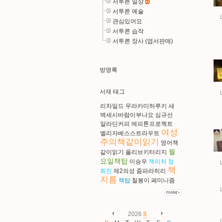
서투른 일상
서투른 예술
관심있어요
서투른 습작
서투른 장사 (엽서판매)
방명록
서재 태그
리차일드
무라카미하루키
새
벽세시바람이부나요
심규선
알라딘커피
에피톤프로젝트
여성
엘리자베스스트라우트
주의책같이읽기
영어책
월
같이읽기
올리브키터리지
요일책탑
이승우
잭리처
정
책
희진
제2의성
줌파라히리
지름
책탑
칠봉이
페미니즘
2026
8