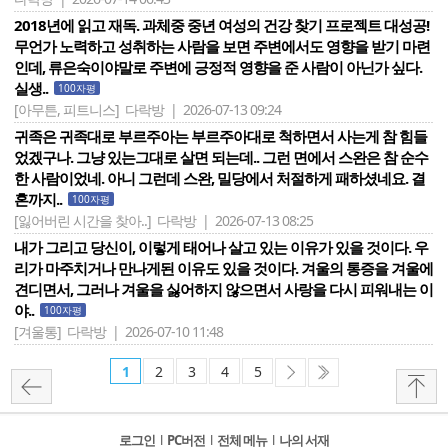
2018년에 읽고 재독. 과체중 중년 여성의 건강 찾기 프로젝트 대성공!
무언가 노력하고 성취하는 사람을 보면 주변에서도 영향을 받기 마련
인데, 류은숙이야말로 주변에 긍정적 영향을 준 사람이 아닌가 싶다.
실생..
100자평
[아무튼, 피트니스]
다락방 | 2026-07-13 09:24
귀족은 귀족대로 부르주아는 부르주아대로 척하면서 사는게 참 힘들
었겠구나. 그냥 있는그대로 살면 되는데.. 그런 면에서 스완은 참 순수
한 사람이었네. 아니 그런데 스완, 밀당에서 처절하게 패하셨네요. 결
혼까지..
100자평
[잃어버린 시간을 찾아..]
다락방 | 2026-07-13 08:25
내가 그리고 당신이, 이렇게 태어나 살고 있는 이유가 있을 것이다. 우
리가 마주치거나 만나게된 이유도 있을 것이다. 겨울의 통증을 겨울에
견디면서, 그러나 겨울을 싫어하지 않으면서 사랑을 다시 피워내는 이
야..
100자평
[겨울통]
다락방 | 2026-07-10 11:48
1
2
3
4
5
로그인
l
PC버전
l
전체 메뉴
l
나의 서재