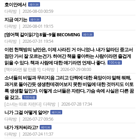
호이안에서
페이퍼
다락방 | 2026-08-03 00:59
지금 여기는
페이퍼
다락방 | 2026-08-01 19:15
[영어책 같이읽기] 8월~9월 BECOMING
페이퍼
다락방 | 2026-07-31 19:54
이런 헌책방의 낭만은, 이제 사라진 거 아니었나. 내가 알라딘 중고서
점만 가서 잘 모르는건가. 하여간 책을 좋아하는 사람이라면 즐겁게
읽을 수 있다. 책과 사람에 대한 얘기라면 언제나 좋다.
100자평
[책이라면 팔 만큼 1]
다락방 | 2026-07-29 08:00
소녀들의 비밀과 무리지음 그리고 단짝에 대한 욕망이야 말해 뭐해,
과거로 돌아간듯 생생한데겪어보지 못한 비밀에 대한 것까지도 이토
록 생생할 일인가. 이렇게 소녀들은 자란다, 가슴 속에 사실은 다른 꿈
을 갖고..
100자평
[소녀는 따로 자란다]
다락방 | 2026-07-28 17:34
니가 그걸 어떻게 알어?
페이퍼
다락방 | 2026-07-27 09:56
내가 개저씨라고?
페이퍼
다락방 | 2026-07-24 11:37