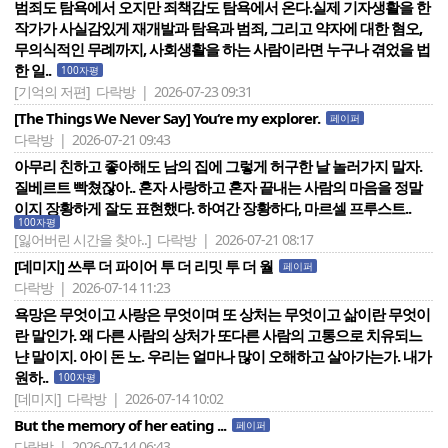
범죄도 탐욕에서 오지만 죄책감도 탐욕에서 온다.실제 기자생활을 한
작가가 사실감있게 재개발과 탐욕과 범죄, 그리고 약자에 대한 혐오,
무의식적인 무례까지, 사회생활을 하는 사람이라면 누구나 겪었을 법
한 일..
100자평
[기억의 저편]
다락방 | 2026-07-23 09:31
[The Things We Never Say] You‘re my explorer.
페이퍼
다락방 | 2026-07-21 09:43
아무리 친하고 좋아해도 남의 집에 그렇게 허구한 날 놀러가지 말자.
질베르트 빡쳤잖아.. 혼자 사랑하고 혼자 끝내는 사람의 마음을 정말
이지 장황하게 잘도 표현했다. 하여간 장황하다, 마르셀 프루스트..
100자평
[잃어버린 시간을 찾아..]
다락방 | 2026-07-21 08:17
[데미지] 쓰루 더 파이어 투 더 리밋 투 더 월
페이퍼
다락방 | 2026-07-14 11:23
욕망은 무엇이고 사랑은 무엇이며 또 상처는 무엇이고 삶이란 무엇이
란 말인가. 왜 다른 사람의 상처가 또다른 사람의 고통으로 치유되느
냔 말이지. 아이 돈 노. 우리는 얼마나 많이 오해하고 살아가는가. 내가
원하..
100자평
[데미지]
다락방 | 2026-07-14 10:02
But the memory of her eating ...
페이퍼
다락방 | 2026-07-14 06:43