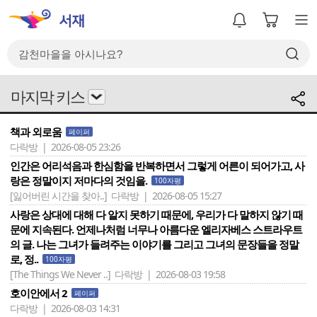
마지막 키스
책과 외로움
페이퍼
다락방 | 2026-08-05 23:26
인간은 어리석음과 한심함을 반복하면서 그렇게 어른이 되어가고, 사
랑은 정말이지 저마다의 것임을.
100자평
[잃어버린 시간을 찾아..]
다락방 | 2026-08-05 15:27
사랑은 상대에 대해 다 알지 못하기 때문에, 우리가 다 말하지 않기 때
문에 지속된다. 언제나처럼 너무나 아름다운 엘리자베스 스트라우트
의 글. 나는 그녀가 들려주는 이야기를 그리고 그녀의 문장들을 정말
로, 정..
100자평
[The Things We Never ..]
다락방 | 2026-08-03 19:58
호이안에서 2
페이퍼
다락방 | 2026-08-03 14:31