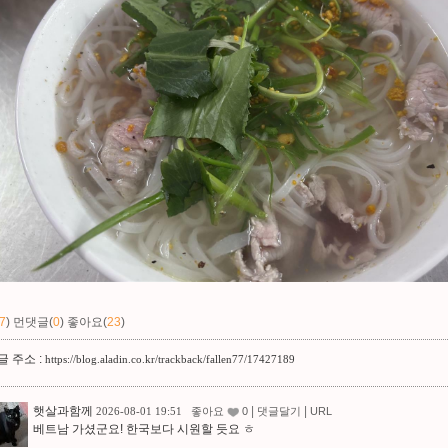
7
)
먼댓글(
0
)
좋아요(
23
)
 주소 :
https://blog.aladin.co.kr/trackback/fallen77/17427189
햇살과함께
|
|
2026-08-01 19:51
좋아요
0
댓글달기
URL
베트남 가셨군요! 한국보다 시원할 듯요 ㅎ