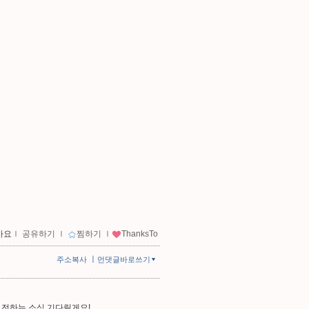
아요
ｌ
공유하기
ｌ
찜하기
ｌ
ThanksTo
ㅣ
주소복사
먼댓글바로쓰기
 전하는 소식 기다릴게요!