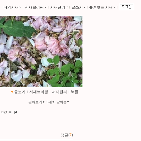
나의서재
ｌ
서재브리핑
ｌ
서재관리
ｌ
글쓰기
ｌ
즐겨찾는 서재
ｌ
글보기
ｌ
서재브리핑
ｌ
서재관리
ｌ
북플
펼쳐보기
5개
날짜순
|
마지막
댓글(
7
)