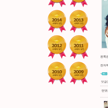
왼쪽은
전자책
댓글(
먼댓글