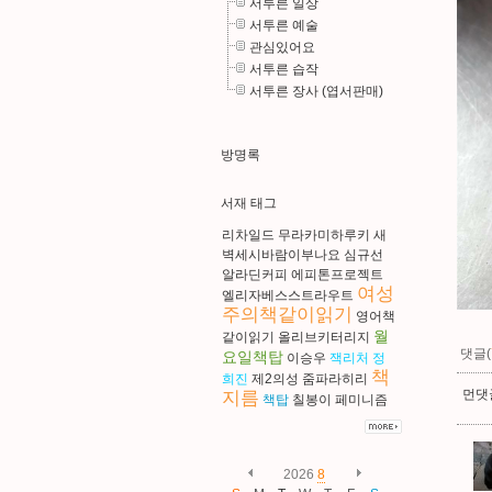
서투른 일상
서투른 예술
관심있어요
서투른 습작
서투른 장사 (엽서판매)
방명록
서재 태그
리차일드
무라카미하루키
새
벽세시바람이부나요
심규선
알라딘커피
에피톤프로젝트
여성
엘리자베스스트라우트
주의책같이읽기
영어책
월
같이읽기
올리브키터리지
댓글(
요일책탑
이승우
잭리처
정
책
희진
제2의성
줌파라히리
먼댓글
지름
책탑
칠봉이
페미니즘
2026
8