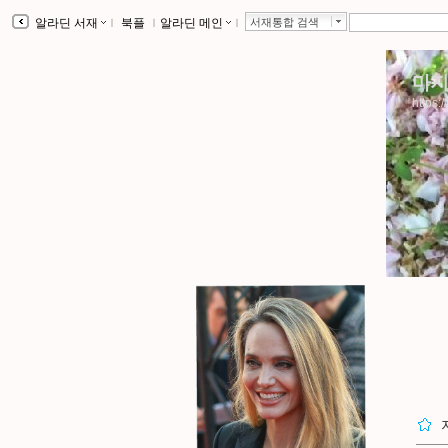
알라딘 서재
ｌ
북플
ｌ
알라딘 메인
ｌ
서재통합 검색
마지
https:/