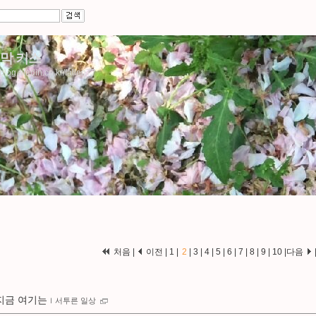
막 키스
/blog.aladin.co.kr/fallen77
처음
|
이전
|
1
|
2
|
3
|
4
|
5
|
6
|
7
|
8
|
9
|
10
|
다음
지금 여기는
ｌ
서투른 일상