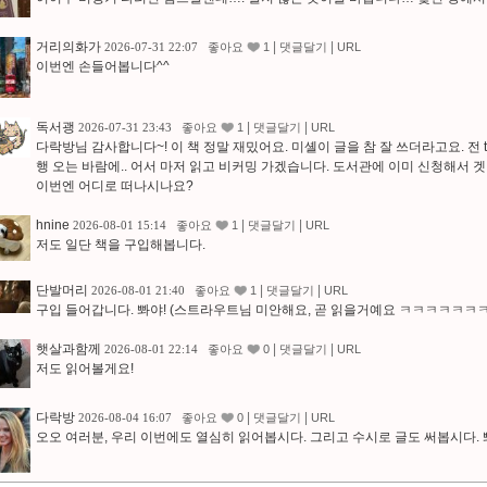
거리의화가
|
|
2026-07-31 22:07
좋아요
1
댓글달기
URL
이번엔 손들어봅니다^^
독서괭
|
|
2026-07-31 23:43
좋아요
1
댓글달기
URL
다락방님 감사합니다~! 이 책 정말 재밌어요. 미셸이 글을 참 잘 쓰더라고요. 전 tell
행 오는 바람에.. 어서 마저 읽고 비커밍 가겠습니다. 도서관에 이미 신청해서 겟
이번엔 어디로 떠나시나요?
hnine
|
|
2026-08-01 15:14
좋아요
1
댓글달기
URL
저도 일단 책을 구입해봅니다.
단발머리
|
|
2026-08-01 21:40
좋아요
1
댓글달기
URL
구입 들어갑니다. 뽜야! (스트라우트님 미안해요, 곧 읽을거예요 ㅋㅋㅋㅋㅋㅋㅋ
햇살과함께
|
|
2026-08-01 22:14
좋아요
0
댓글달기
URL
저도 읽어볼게요!
다락방
|
|
2026-08-04 16:07
좋아요
0
댓글달기
URL
오오 여러분, 우리 이번에도 열심히 읽어봅시다. 그리고 수시로 글도 써봅시다. 