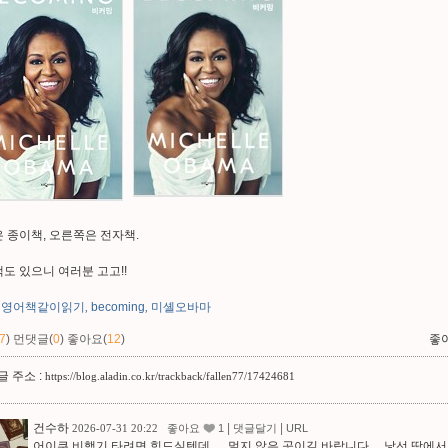
 종이책, 오른쪽은 전자책.
도 있으니 여러분 고고!!
영어책같이읽기
becoming
미셸오바마
,
,
7
)
먼댓글(
0
)
좋아요(
12
)
좋
 주소 :
https://blog.aladin.co.kr/trackback/fallen77/17424681
건수하
|
|
2026-07-31 20:22
좋아요
1
댓글달기
URL
어이쿠 비행기 타려면 힘드실텐데…. 멀지 않은 곳이길 바랍니다… 낯선 땅에서