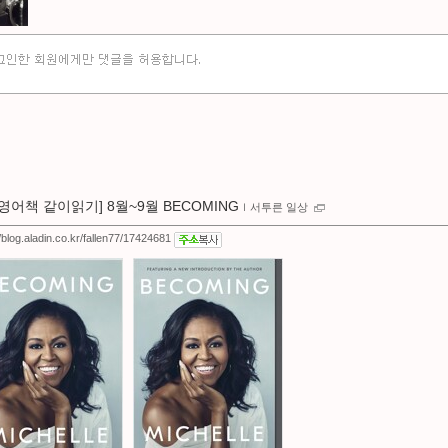
[영어책 같이읽기] 8월~9월 BECOMING
ｌ
서투른 일상
//blog.aladin.co.kr/fallen77/17424681