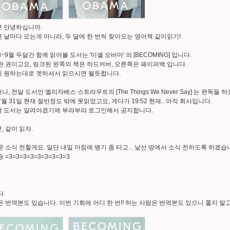
 안녕하십니까.
 날마다 오는게 아니라, 두 달에 한 번씩 찾아오는 영어책 같이읽기!
8~9월 두달간 함께 읽어볼 도서는 '미셸 오바마' 의 [BECOMING] 입니다.
한 권이고요, 링크된 왼쪽의 책은 하드커버, 오른쪽은 페이퍼백 입니다.
 원하는대로 겟하셔서 읽으시면 될듯합니다.
나, 전달 도서인 엘리자베스 스트라우트의 [The Things We Never Say] 는 완독들 
7월 31일 현재 절반정도 밖에 못읽었고요, 게다가 19:52 현재.. 아직 회사입니다.
 도서는 알려야겠기에 부랴부랴 로그인해서 공지합니다.
, 같이 읽자.
곧 소식 전할게요. 일단 내일 아침에 뱅기 좀 타고... 낯선 땅에서 소식 전하도록 하겠습
 =3=3=3=3=3=3=3=3=3
다.
은 번역본도 있습니다. 이번 기회에 어디 한 번!! 하는 사람은 번역본도 있으니 쫄지 말고