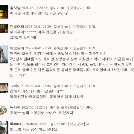
잠자냥
|
|
2026-08-01 20:33
좋아요
1
댓글달기
URL
어디 갔나 했더니 앞마당 가셨구먼 🤣
단발머리
|
|
2026-08-01 21:39
좋아요
1
댓글달기
URL
우아우아~~~~~~ 너무 맛있을 거 같아요!
그래, 이 맛이야!!
바람돌이
|
|
2026-08-01 22:59
좋아요
0
댓글달기
URL
더위에 쌀국수, 약간 한국에서 복날에 삼계탕 먹는 기분? ㅎㅎ
2년전 이맘때쯤 저도 호이안 갔었는데 진짜 더웠던 기억이 나네요. 지금은 여기 
는 이미 40도를 넘어서 호이안이 차라리 더 시원할 듯합니다. ㅎㅎ 맛난거 많이
앗 근데 쌀국수든 다른 음식이든 음식은 후에랍니다. 호이안에서 1시간 거리. 
도..... ㅎㅎ
그레이스
|
|
2026-08-01 23:05
좋아요
0
댓글달기
URL
김혜자 버전에서 빵 터졌습니다.^^
복직하고 바쁘셨을텐데...행복한 여행 되시길요.
독서괭
|
|
2026-08-01 23:51
좋아요
0
댓글달기
URL
우와~~ 쌀국수 맛있어 보여요.. 맛있게따….
blanca
|
|
2026-08-02 12:43
좋아요
0
댓글달기
URL
한 그릇 지금 당장 하고 싶네요.