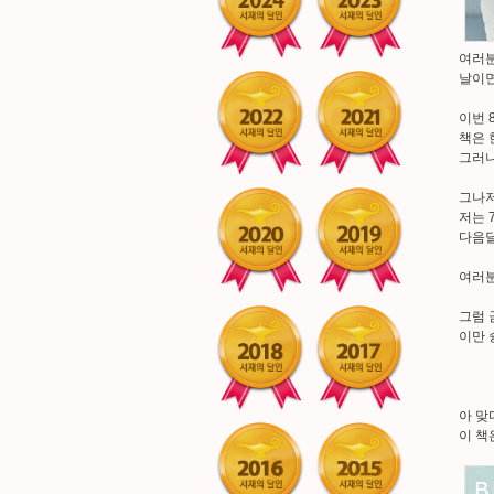
여러분
날이면
이번 
책은 
그러니
그나저
저는 
다음달
여러분
그럼 
이만 슝
아 맞
이 책