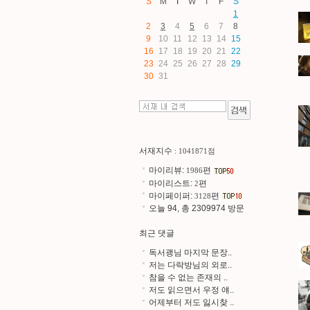
S
M
T
W
T
F
S
1
2
3
4
5
6
7
8
9
10
11
12
13
14
15
16
17
18
19
20
21
22
23
24
25
26
27
28
29
30
31
서재지수
: 1041871점
마이리뷰:
편
1986
마이리스트:
편
2
마이페이퍼:
편
3128
오늘 94, 총 2309974 방문
최근 댓글
독서괭님 마지막 문장..
저는 다락방님의 외로..
참을 수 없는 존재의 ..
저도 읽으면서 우정 얘..
어제부터 저도 잃시찾 ..