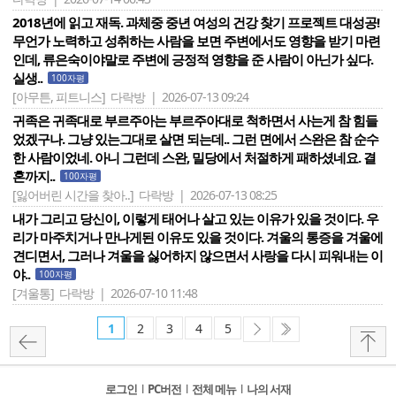
2018년에 읽고 재독. 과체중 중년 여성의 건강 찾기 프로젝트 대성공!
무언가 노력하고 성취하는 사람을 보면 주변에서도 영향을 받기 마련
인데, 류은숙이야말로 주변에 긍정적 영향을 준 사람이 아닌가 싶다.
실생..
100자평
[아무튼, 피트니스]
다락방 | 2026-07-13 09:24
귀족은 귀족대로 부르주아는 부르주아대로 척하면서 사는게 참 힘들
었겠구나. 그냥 있는그대로 살면 되는데.. 그런 면에서 스완은 참 순수
한 사람이었네. 아니 그런데 스완, 밀당에서 처절하게 패하셨네요. 결
혼까지..
100자평
[잃어버린 시간을 찾아..]
다락방 | 2026-07-13 08:25
내가 그리고 당신이, 이렇게 태어나 살고 있는 이유가 있을 것이다. 우
리가 마주치거나 만나게된 이유도 있을 것이다. 겨울의 통증을 겨울에
견디면서, 그러나 겨울을 싫어하지 않으면서 사랑을 다시 피워내는 이
야..
100자평
[겨울통]
다락방 | 2026-07-10 11:48
1
2
3
4
5
로그인
l
PC버전
l
전체 메뉴
l
나의 서재