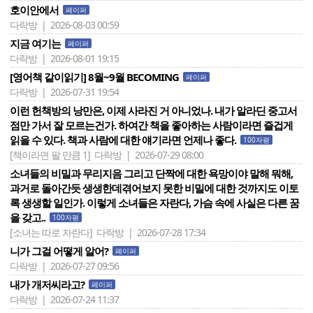
호이안에서
페이퍼
다락방 | 2026-08-03 00:59
지금 여기는
페이퍼
다락방 | 2026-08-01 19:15
[영어책 같이읽기] 8월~9월 BECOMING
페이퍼
다락방 | 2026-07-31 19:54
이런 헌책방의 낭만은, 이제 사라진 거 아니었나. 내가 알라딘 중고서
점만 가서 잘 모르는건가. 하여간 책을 좋아하는 사람이라면 즐겁게
읽을 수 있다. 책과 사람에 대한 얘기라면 언제나 좋다.
100자평
[책이라면 팔 만큼 1]
다락방 | 2026-07-29 08:00
소녀들의 비밀과 무리지음 그리고 단짝에 대한 욕망이야 말해 뭐해,
과거로 돌아간듯 생생한데겪어보지 못한 비밀에 대한 것까지도 이토
록 생생할 일인가. 이렇게 소녀들은 자란다, 가슴 속에 사실은 다른 꿈
을 갖고..
100자평
[소녀는 따로 자란다]
다락방 | 2026-07-28 17:34
니가 그걸 어떻게 알어?
페이퍼
다락방 | 2026-07-27 09:56
내가 개저씨라고?
페이퍼
다락방 | 2026-07-24 11:37