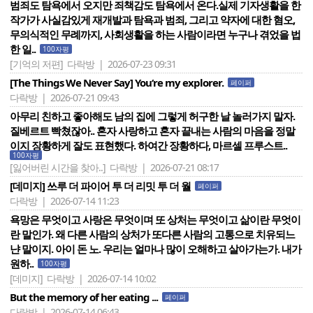
범죄도 탐욕에서 오지만 죄책감도 탐욕에서 온다.실제 기자생활을 한
작가가 사실감있게 재개발과 탐욕과 범죄, 그리고 약자에 대한 혐오,
무의식적인 무례까지, 사회생활을 하는 사람이라면 누구나 겪었을 법
한 일..
100자평
[기억의 저편]
다락방 | 2026-07-23 09:31
[The Things We Never Say] You‘re my explorer.
페이퍼
다락방 | 2026-07-21 09:43
아무리 친하고 좋아해도 남의 집에 그렇게 허구한 날 놀러가지 말자.
질베르트 빡쳤잖아.. 혼자 사랑하고 혼자 끝내는 사람의 마음을 정말
이지 장황하게 잘도 표현했다. 하여간 장황하다, 마르셀 프루스트..
100자평
[잃어버린 시간을 찾아..]
다락방 | 2026-07-21 08:17
[데미지] 쓰루 더 파이어 투 더 리밋 투 더 월
페이퍼
다락방 | 2026-07-14 11:23
욕망은 무엇이고 사랑은 무엇이며 또 상처는 무엇이고 삶이란 무엇이
란 말인가. 왜 다른 사람의 상처가 또다른 사람의 고통으로 치유되느
냔 말이지. 아이 돈 노. 우리는 얼마나 많이 오해하고 살아가는가. 내가
원하..
100자평
[데미지]
다락방 | 2026-07-14 10:02
But the memory of her eating ...
페이퍼
다락방 | 2026-07-14 06:43