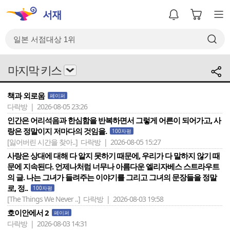
마지막 키스
책과 외로움
페이퍼
다락방 | 2026-08-05 23:26
인간은 어리석음과 한심함을 반복하면서 그렇게 어른이 되어가고, 사
랑은 정말이지 저마다의 것임을.
100자평
[잃어버린 시간을 찾아..]
다락방 | 2026-08-05 15:27
사랑은 상대에 대해 다 알지 못하기 때문에, 우리가 다 말하지 않기 때
문에 지속된다. 언제나처럼 너무나 아름다운 엘리자베스 스트라우트
의 글. 나는 그녀가 들려주는 이야기를 그리고 그녀의 문장들을 정말
로, 정..
100자평
[The Things We Never ..]
다락방 | 2026-08-03 19:58
호이안에서 2
페이퍼
다락방 | 2026-08-03 14:31