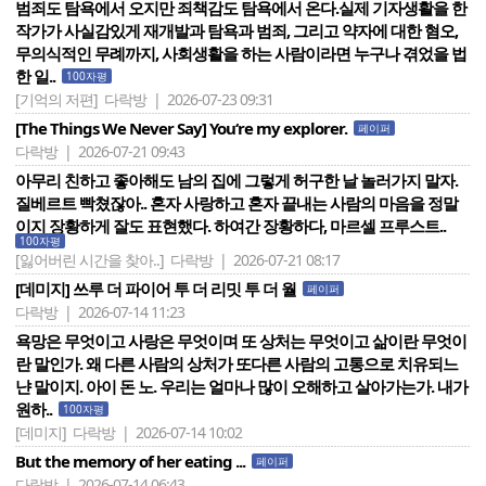
범죄도 탐욕에서 오지만 죄책감도 탐욕에서 온다.실제 기자생활을 한
작가가 사실감있게 재개발과 탐욕과 범죄, 그리고 약자에 대한 혐오,
무의식적인 무례까지, 사회생활을 하는 사람이라면 누구나 겪었을 법
한 일..
100자평
[기억의 저편]
다락방 | 2026-07-23 09:31
[The Things We Never Say] You‘re my explorer.
페이퍼
다락방 | 2026-07-21 09:43
아무리 친하고 좋아해도 남의 집에 그렇게 허구한 날 놀러가지 말자.
질베르트 빡쳤잖아.. 혼자 사랑하고 혼자 끝내는 사람의 마음을 정말
이지 장황하게 잘도 표현했다. 하여간 장황하다, 마르셀 프루스트..
100자평
[잃어버린 시간을 찾아..]
다락방 | 2026-07-21 08:17
[데미지] 쓰루 더 파이어 투 더 리밋 투 더 월
페이퍼
다락방 | 2026-07-14 11:23
욕망은 무엇이고 사랑은 무엇이며 또 상처는 무엇이고 삶이란 무엇이
란 말인가. 왜 다른 사람의 상처가 또다른 사람의 고통으로 치유되느
냔 말이지. 아이 돈 노. 우리는 얼마나 많이 오해하고 살아가는가. 내가
원하..
100자평
[데미지]
다락방 | 2026-07-14 10:02
But the memory of her eating ...
페이퍼
다락방 | 2026-07-14 06:43