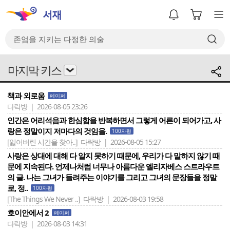
마지막 키스
책과 외로움
페이퍼
다락방 | 2026-08-05 23:26
인간은 어리석음과 한심함을 반복하면서 그렇게 어른이 되어가고, 사
랑은 정말이지 저마다의 것임을.
100자평
[잃어버린 시간을 찾아..]
다락방 | 2026-08-05 15:27
사랑은 상대에 대해 다 알지 못하기 때문에, 우리가 다 말하지 않기 때
문에 지속된다. 언제나처럼 너무나 아름다운 엘리자베스 스트라우트
의 글. 나는 그녀가 들려주는 이야기를 그리고 그녀의 문장들을 정말
로, 정..
100자평
[The Things We Never ..]
다락방 | 2026-08-03 19:58
호이안에서 2
페이퍼
다락방 | 2026-08-03 14:31