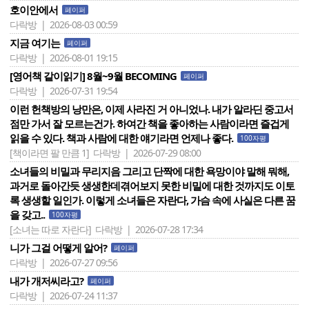
호이안에서
페이퍼
다락방 | 2026-08-03 00:59
지금 여기는
페이퍼
다락방 | 2026-08-01 19:15
[영어책 같이읽기] 8월~9월 BECOMING
페이퍼
다락방 | 2026-07-31 19:54
이런 헌책방의 낭만은, 이제 사라진 거 아니었나. 내가 알라딘 중고서
점만 가서 잘 모르는건가. 하여간 책을 좋아하는 사람이라면 즐겁게
읽을 수 있다. 책과 사람에 대한 얘기라면 언제나 좋다.
100자평
[책이라면 팔 만큼 1]
다락방 | 2026-07-29 08:00
소녀들의 비밀과 무리지음 그리고 단짝에 대한 욕망이야 말해 뭐해,
과거로 돌아간듯 생생한데겪어보지 못한 비밀에 대한 것까지도 이토
록 생생할 일인가. 이렇게 소녀들은 자란다, 가슴 속에 사실은 다른 꿈
을 갖고..
100자평
[소녀는 따로 자란다]
다락방 | 2026-07-28 17:34
니가 그걸 어떻게 알어?
페이퍼
다락방 | 2026-07-27 09:56
내가 개저씨라고?
페이퍼
다락방 | 2026-07-24 11:37