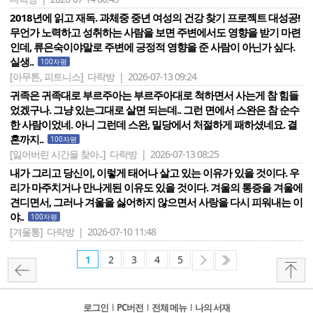
2018년에 읽고 재독. 과체중 중년 여성의 건강 찾기 프로젝트 대성공!
무언가 노력하고 성취하는 사람을 보면 주변에서도 영향을 받기 마련
인데, 류은숙이야말로 주변에 긍정적 영향을 준 사람이 아닌가 싶다.
실생..
100자평
[아무튼, 피트니스]
다락방 | 2026-07-13 09:24
귀족은 귀족대로 부르주아는 부르주아대로 척하면서 사는게 참 힘들
었겠구나. 그냥 있는그대로 살면 되는데.. 그런 면에서 스완은 참 순수
한 사람이었네. 아니 그런데 스완, 밀당에서 처절하게 패하셨네요. 결
혼까지..
100자평
[잃어버린 시간을 찾아..]
다락방 | 2026-07-13 08:25
내가 그리고 당신이, 이렇게 태어나 살고 있는 이유가 있을 것이다. 우
리가 마주치거나 만나게된 이유도 있을 것이다. 겨울의 통증을 겨울에
견디면서, 그러나 겨울을 싫어하지 않으면서 사랑을 다시 피워내는 이
야..
100자평
[겨울통]
다락방 | 2026-07-10 11:48
1
2
3
4
5
로그인
l
PC버전
l
전체 메뉴
l
나의 서재