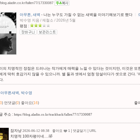
//blog.aladin.co.kr/fallen77/17330087
아무튼, 새벽
- 나는 누구도 가질 수 없는 새벽을 이야기해보기로 했다
ㅣ
박수영 지음 / 제철소 / 2026년 5월
평점 :
이의 치명적인 장점은 드러나는 작가에게 매력을 느낄 수 있다는 것이지만, 이것은 또
에게 딱히 호감가지 않을 수 있으니까. 별 둘과 셋에서 엄청 망설이다가 셋으로 간다. ‘
다.
아무튼새벽
박수영
,
3
)
먼댓글(
0
)
좋아요(
16
)
좋
 주소 :
https://blog.aladin.co.kr/trackback/fallen77/17330087
잠자냥
|
|
2026-06-12 08:38
좋아요
1
댓글달기
URL
치명적 100자평이네….🤣