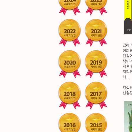
김혜리
정희진
런참에
책이라
게 책
지적인
해..
각설하
신형철