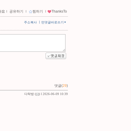
아요
ｌ
공유하기
ｌ
찜하기
ｌ
ThanksTo
ㅣ
주소복사
먼댓글바로쓰기
댓글(
29
)
다락방
(
) l 2026-06-09 10:39