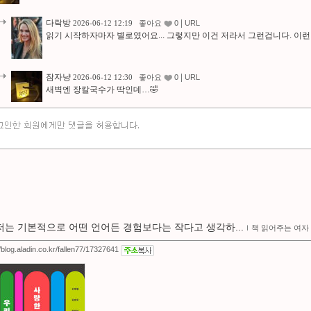
다락방
|
2026-06-12 12:19
좋아요
0
URL
읽기 시작하자마자 별로였어요... 그렇지만 이건 저라서 그런겁니다. 이런 
잠자냥
|
2026-06-12 12:30
좋아요
0
URL
새벽엔 장칼국수가 딱인데…🤣
저는 기본적으로 어떤 언어든 경험보다는 작다고 생각하...
ｌ
책 읽어주는 여자
//blog.aladin.co.kr/fallen77/17327641