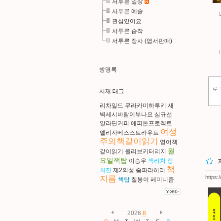
서투른 일상
서투른 예술
관심있어요
서투른 습작
서투른 장사 (엽서판매)
방명록
서재 태그
리차일드
무라카미하루키
새
벽세시바람이부나요
심규선
알라딘커피
에피톤프로젝트
여성
엘리자베스스트라우트
주의책같이읽기
영어책
월
같이읽기
올리브키터리지
요일책탑
이승우
잭리처
정
책
희진
제2의성
줌파라히리
지름
https:
책탑
칠봉이
페미니즘
2026
8