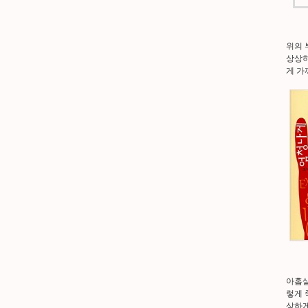
위의 
상상하
게 가
아홉살
렇게 
상하게