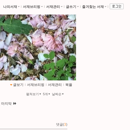
나의서재
ｌ
서재브리핑
ｌ
서재관리
ｌ
글쓰기
ｌ
즐겨찾는 서재
ｌ
글보기
ｌ
서재브리핑
ｌ
서재관리
ｌ
북플
펼쳐보기
5개
날짜순
|
마지막
댓글(
3
)