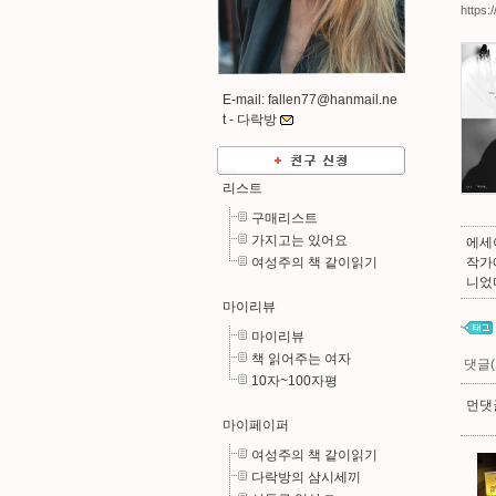
https:
E-mail: fallen77@hanmail.ne
t -
다락방
리스트
구매리스트
가지고는 있어요
에세
여성주의 책 같이읽기
작가
니었
마이리뷰
마이리뷰
책 읽어주는 여자
댓글(
10자~100자평
먼댓글
마이페이퍼
여성주의 책 같이읽기
다락방의 삼시세끼