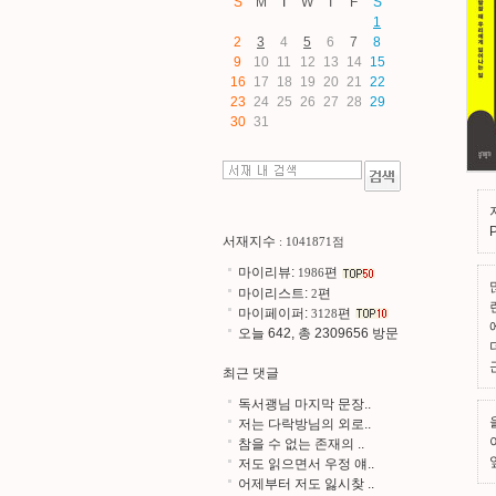
S
M
T
W
T
F
S
1
2
3
4
5
6
7
8
9
10
11
12
13
14
15
16
17
18
19
20
21
22
23
24
25
26
27
28
29
30
31
서재지수
: 1041871점
마이리뷰:
편
1986
마이리스트:
편
2
마이페이퍼:
편
3128
오늘 642, 총 2309656 방문
최근 댓글
독서괭님 마지막 문장..
저는 다락방님의 외로..
참을 수 없는 존재의 ..
저도 읽으면서 우정 얘..
어제부터 저도 잃시찾 ..