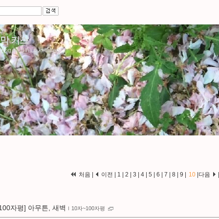
막 키스
/blog.aladin.co.kr/fallen77
처음
|
이전
|
1
|
2
|
3
|
4
|
5
|
6
|
7
|
8
|
9
|
10
|
다음
[100자평] 아무튼, 새벽
ｌ
10자~100자평