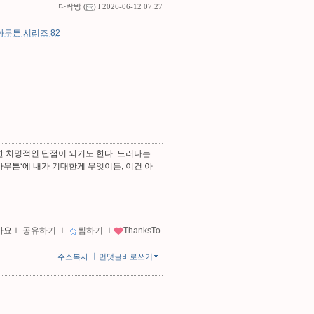
다락방
(
) l 2026-06-12 07:27
아무튼 시리즈 82
한 치명적인 단점이 되기도 한다. 드러나는
아무튼‘에 내가 기대한게 무엇이든, 이건 아
아요
ｌ
공유하기
ｌ
찜하기
ｌ
ThanksTo
ㅣ
주소복사
먼댓글바로쓰기