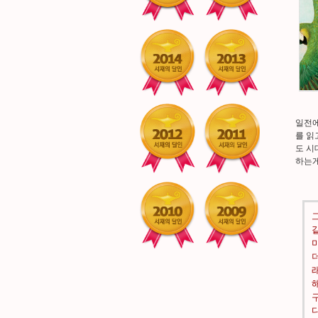
일전에
를 읽
도 시
하는게
다