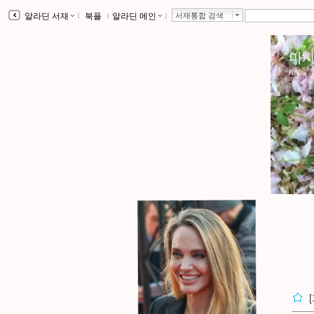
알라딘 서재
ｌ
북플
ｌ
알라딘 메인
ｌ
서재통합 검색
마지
https:/