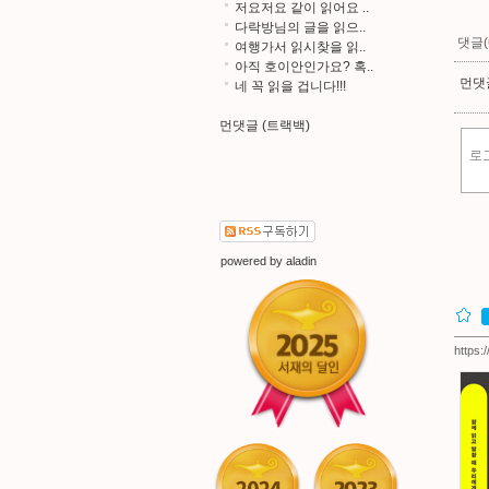
저요저요 같이 읽어요 ..
다락방님의 글을 읽으..
댓글(
여행가서 읽시찾을 읽..
아직 호이안인가요? 혹..
먼댓글
네 꼭 읽을 겁니다!!!
먼댓글 (트랙백)
powered by
aladin
https: