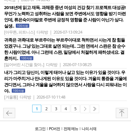
2018년에 읽고 재독. 과체중 중년 여성의 건강 찾기 프로젝트 대성공!
무언가 노력하고 성취하는 사람을 보면 주변에서도 영향을 받기 마련
인데, 류은숙이야말로 주변에 긍정적 영향을 준 사람이 아닌가 싶다.
실생..
100자평
[아무튼, 피트니스]
다락방 | 2026-07-13 09:24
귀족은 귀족대로 부르주아는 부르주아대로 척하면서 사는게 참 힘들
었겠구나. 그냥 있는그대로 살면 되는데.. 그런 면에서 스완은 참 순수
한 사람이었네. 아니 그런데 스완, 밀당에서 처절하게 패하셨네요. 결
혼까지..
100자평
[잃어버린 시간을 찾아..]
다락방 | 2026-07-13 08:25
내가 그리고 당신이, 이렇게 태어나 살고 있는 이유가 있을 것이다. 우
리가 마주치거나 만나게된 이유도 있을 것이다. 겨울의 통증을 겨울에
견디면서, 그러나 겨울을 싫어하지 않으면서 사랑을 다시 피워내는 이
야..
100자평
[겨울통]
다락방 | 2026-07-10 11:48
1
2
3
4
5
로그인
l
PC버전
l
전체 메뉴
l
나의 서재