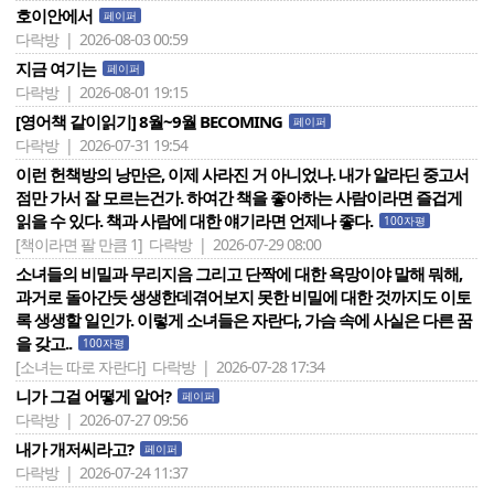
호이안에서
페이퍼
다락방 | 2026-08-03 00:59
지금 여기는
페이퍼
다락방 | 2026-08-01 19:15
[영어책 같이읽기] 8월~9월 BECOMING
페이퍼
다락방 | 2026-07-31 19:54
이런 헌책방의 낭만은, 이제 사라진 거 아니었나. 내가 알라딘 중고서
점만 가서 잘 모르는건가. 하여간 책을 좋아하는 사람이라면 즐겁게
읽을 수 있다. 책과 사람에 대한 얘기라면 언제나 좋다.
100자평
[책이라면 팔 만큼 1]
다락방 | 2026-07-29 08:00
소녀들의 비밀과 무리지음 그리고 단짝에 대한 욕망이야 말해 뭐해,
과거로 돌아간듯 생생한데겪어보지 못한 비밀에 대한 것까지도 이토
록 생생할 일인가. 이렇게 소녀들은 자란다, 가슴 속에 사실은 다른 꿈
을 갖고..
100자평
[소녀는 따로 자란다]
다락방 | 2026-07-28 17:34
니가 그걸 어떻게 알어?
페이퍼
다락방 | 2026-07-27 09:56
내가 개저씨라고?
페이퍼
다락방 | 2026-07-24 11:37