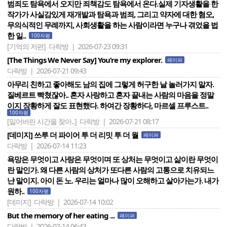
범죄도 탐욕에서 오지만 죄책감도 탐욕에서 온다.실제 기자생활을 한
작가가 사실감있게 재개발과 탐욕과 범죄, 그리고 약자에 대한 혐오,
무의식적인 무례까지, 사회생활을 하는 사람이라면 누구나 겪었을 법
한 일..
100자평
[기억의 저편]
다락방 | 2026-07-23 09:31
[The Things We Never Say] You‘re my explorer.
페이퍼
다락방 | 2026-07-21 09:43
아무리 친하고 좋아해도 남의 집에 그렇게 허구한 날 놀러가지 말자.
질베르트 빡쳤잖아.. 혼자 사랑하고 혼자 끝내는 사람의 마음을 정말
이지 장황하게 잘도 표현했다. 하여간 장황하다, 마르셀 프루스트..
100자평
[잃어버린 시간을 찾아..]
다락방 | 2026-07-21 08:17
[데미지] 쓰루 더 파이어 투 더 리밋 투 더 월
페이퍼
다락방 | 2026-07-14 11:23
욕망은 무엇이고 사랑은 무엇이며 또 상처는 무엇이고 삶이란 무엇이
란 말인가. 왜 다른 사람의 상처가 또다른 사람의 고통으로 치유되느
냔 말이지. 아이 돈 노. 우리는 얼마나 많이 오해하고 살아가는가. 내가
원하..
100자평
[데미지]
다락방 | 2026-07-14 10:02
But the memory of her eating ...
페이퍼
다락방 | 2026-07-14 06:43