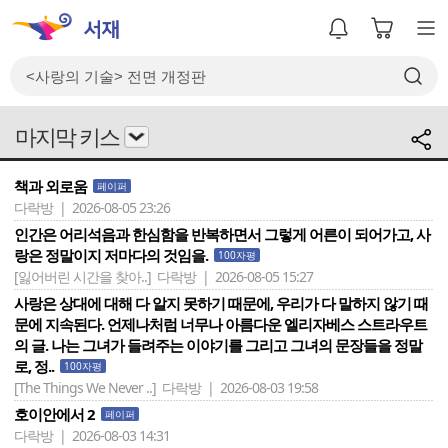
마지막 키스
책과 외로움
페이퍼
다락방 | 2026-08-05 23:26
인간은 어리석음과 한심함을 반복하면서 그렇게 어른이 되어가고, 사
랑은 정말이지 저마다의 것임을.
100자평
[잃어버린 시간을 찾아..]
다락방 | 2026-08-05 15:27
사랑은 상대에 대해 다 알지 못하기 때문에, 우리가 다 말하지 않기 때
문에 지속된다. 언제나처럼 너무나 아름다운 엘리자베스 스트라우트
의 글. 나는 그녀가 들려주는 이야기를 그리고 그녀의 문장들을 정말
로, 정..
100자평
[The Things We Never ..]
다락방 | 2026-08-03 19:58
호이안에서 2
페이퍼
다락방 | 2026-08-03 14:31