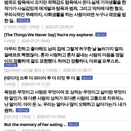
범죄도 탐욕에서 오지만 죄책감도 탐욕에서 온다.실제 기자생활을 한
작가가 사실감있게 재개발과 탐욕과 범죄, 그리고 약자에 대한 혐오,
무의식적인 무례까지, 사회생활을 하는 사람이라면 누구나 겪었을 법
한 일..
100자평
[기억의 저편]
다락방 | 2026-07-23 09:31
[The Things We Never Say] You‘re my explorer.
페이퍼
다락방 | 2026-07-21 09:43
아무리 친하고 좋아해도 남의 집에 그렇게 허구한 날 놀러가지 말자.
질베르트 빡쳤잖아.. 혼자 사랑하고 혼자 끝내는 사람의 마음을 정말
이지 장황하게 잘도 표현했다. 하여간 장황하다, 마르셀 프루스트..
100자평
[잃어버린 시간을 찾아..]
다락방 | 2026-07-21 08:17
[데미지] 쓰루 더 파이어 투 더 리밋 투 더 월
페이퍼
다락방 | 2026-07-14 11:23
욕망은 무엇이고 사랑은 무엇이며 또 상처는 무엇이고 삶이란 무엇이
란 말인가. 왜 다른 사람의 상처가 또다른 사람의 고통으로 치유되느
냔 말이지. 아이 돈 노. 우리는 얼마나 많이 오해하고 살아가는가. 내가
원하..
100자평
[데미지]
다락방 | 2026-07-14 10:02
But the memory of her eating ...
페이퍼
다락방 | 2026-07-14 06:43