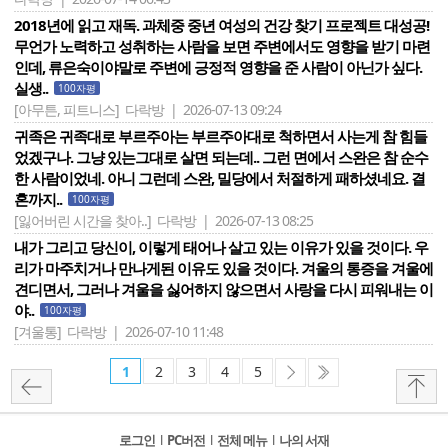
2018년에 읽고 재독. 과체중 중년 여성의 건강 찾기 프로젝트 대성공!
무언가 노력하고 성취하는 사람을 보면 주변에서도 영향을 받기 마련
인데, 류은숙이야말로 주변에 긍정적 영향을 준 사람이 아닌가 싶다.
실생..
100자평
[아무튼, 피트니스]
다락방 | 2026-07-13 09:24
귀족은 귀족대로 부르주아는 부르주아대로 척하면서 사는게 참 힘들
었겠구나. 그냥 있는그대로 살면 되는데.. 그런 면에서 스완은 참 순수
한 사람이었네. 아니 그런데 스완, 밀당에서 처절하게 패하셨네요. 결
혼까지..
100자평
[잃어버린 시간을 찾아..]
다락방 | 2026-07-13 08:25
내가 그리고 당신이, 이렇게 태어나 살고 있는 이유가 있을 것이다. 우
리가 마주치거나 만나게된 이유도 있을 것이다. 겨울의 통증을 겨울에
견디면서, 그러나 겨울을 싫어하지 않으면서 사랑을 다시 피워내는 이
야..
100자평
[겨울통]
다락방 | 2026-07-10 11:48
1
2
3
4
5
로그인
l
PC버전
l
전체 메뉴
l
나의 서재