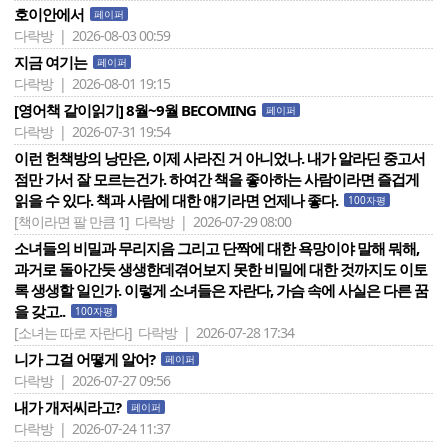
호이안에서
페이퍼
다락방 | 2026-08-03 00:59
지금 여기는
페이퍼
다락방 | 2026-08-01 19:15
[영어책 같이읽기] 8월~9월 BECOMING
페이퍼
다락방 | 2026-07-31 19:54
이런 헌책방의 낭만은, 이제 사라진 거 아니었나. 내가 알라딘 중고서
점만 가서 잘 모르는건가. 하여간 책을 좋아하는 사람이라면 즐겁게
읽을 수 있다. 책과 사람에 대한 얘기라면 언제나 좋다.
100자평
[책이라면 팔 만큼 1]
다락방 | 2026-07-29 08:00
소녀들의 비밀과 무리지음 그리고 단짝에 대한 욕망이야 말해 뭐해,
과거로 돌아간듯 생생한데겪어보지 못한 비밀에 대한 것까지도 이토
록 생생할 일인가. 이렇게 소녀들은 자란다, 가슴 속에 사실은 다른 꿈
을 갖고..
100자평
[소녀는 따로 자란다]
다락방 | 2026-07-28 17:34
니가 그걸 어떻게 알어?
페이퍼
다락방 | 2026-07-27 09:56
내가 개저씨라고?
페이퍼
다락방 | 2026-07-24 11:37