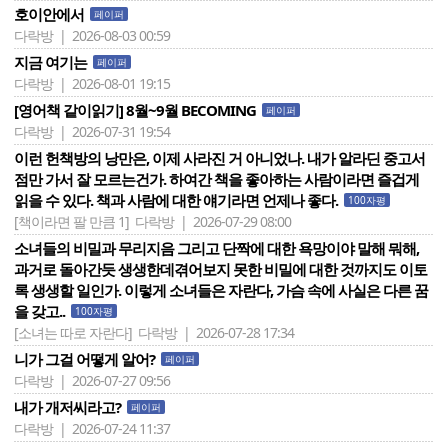
호이안에서
페이퍼
다락방 | 2026-08-03 00:59
지금 여기는
페이퍼
다락방 | 2026-08-01 19:15
[영어책 같이읽기] 8월~9월 BECOMING
페이퍼
다락방 | 2026-07-31 19:54
이런 헌책방의 낭만은, 이제 사라진 거 아니었나. 내가 알라딘 중고서
점만 가서 잘 모르는건가. 하여간 책을 좋아하는 사람이라면 즐겁게
읽을 수 있다. 책과 사람에 대한 얘기라면 언제나 좋다.
100자평
[책이라면 팔 만큼 1]
다락방 | 2026-07-29 08:00
소녀들의 비밀과 무리지음 그리고 단짝에 대한 욕망이야 말해 뭐해,
과거로 돌아간듯 생생한데겪어보지 못한 비밀에 대한 것까지도 이토
록 생생할 일인가. 이렇게 소녀들은 자란다, 가슴 속에 사실은 다른 꿈
을 갖고..
100자평
[소녀는 따로 자란다]
다락방 | 2026-07-28 17:34
니가 그걸 어떻게 알어?
페이퍼
다락방 | 2026-07-27 09:56
내가 개저씨라고?
페이퍼
다락방 | 2026-07-24 11:37