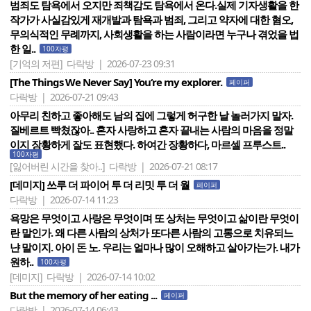
범죄도 탐욕에서 오지만 죄책감도 탐욕에서 온다.실제 기자생활을 한
작가가 사실감있게 재개발과 탐욕과 범죄, 그리고 약자에 대한 혐오,
무의식적인 무례까지, 사회생활을 하는 사람이라면 누구나 겪었을 법
한 일..
100자평
[기억의 저편]
다락방 | 2026-07-23 09:31
[The Things We Never Say] You‘re my explorer.
페이퍼
다락방 | 2026-07-21 09:43
아무리 친하고 좋아해도 남의 집에 그렇게 허구한 날 놀러가지 말자.
질베르트 빡쳤잖아.. 혼자 사랑하고 혼자 끝내는 사람의 마음을 정말
이지 장황하게 잘도 표현했다. 하여간 장황하다, 마르셀 프루스트..
100자평
[잃어버린 시간을 찾아..]
다락방 | 2026-07-21 08:17
[데미지] 쓰루 더 파이어 투 더 리밋 투 더 월
페이퍼
다락방 | 2026-07-14 11:23
욕망은 무엇이고 사랑은 무엇이며 또 상처는 무엇이고 삶이란 무엇이
란 말인가. 왜 다른 사람의 상처가 또다른 사람의 고통으로 치유되느
냔 말이지. 아이 돈 노. 우리는 얼마나 많이 오해하고 살아가는가. 내가
원하..
100자평
[데미지]
다락방 | 2026-07-14 10:02
But the memory of her eating ...
페이퍼
다락방 | 2026-07-14 06:43