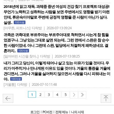
2018년에 읽고 재독. 과체중 중년 여성의 건강 찾기 프로젝트 대성공!
무언가 노력하고 성취하는 사람을 보면 주변에서도 영향을 받기 마련
인데, 류은숙이야말로 주변에 긍정적 영향을 준 사람이 아닌가 싶다.
실생..
100자평
[아무튼, 피트니스]
다락방 | 2026-07-13 09:24
귀족은 귀족대로 부르주아는 부르주아대로 척하면서 사는게 참 힘들
었겠구나. 그냥 있는그대로 살면 되는데.. 그런 면에서 스완은 참 순수
한 사람이었네. 아니 그런데 스완, 밀당에서 처절하게 패하셨네요. 결
혼까지..
100자평
[잃어버린 시간을 찾아..]
다락방 | 2026-07-13 08:25
내가 그리고 당신이, 이렇게 태어나 살고 있는 이유가 있을 것이다. 우
리가 마주치거나 만나게된 이유도 있을 것이다. 겨울의 통증을 겨울에
견디면서, 그러나 겨울을 싫어하지 않으면서 사랑을 다시 피워내는 이
야..
100자평
[겨울통]
다락방 | 2026-07-10 11:48
1
2
3
4
5
로그인
l
PC버전
l
전체 메뉴
l
나의 서재