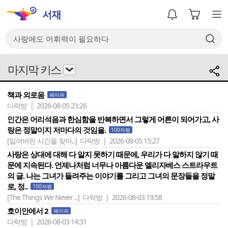
마지막 키스
책과 외로움
페이퍼
다락방 | 2026-08-05 23:26
인간은 어리석음과 한심함을 반복하면서 그렇게 어른이 되어가고, 사
랑은 정말이지 저마다의 것임을.
100자평
[잃어버린 시간을 찾아..]
다락방 | 2026-08-05 15:27
사랑은 상대에 대해 다 알지 못하기 때문에, 우리가 다 말하지 않기 때
문에 지속된다. 언제나처럼 너무나 아름다운 엘리자베스 스트라우트
의 글. 나는 그녀가 들려주는 이야기를 그리고 그녀의 문장들을 정말
로, 정..
100자평
[The Things We Never ..]
다락방 | 2026-08-03 19:58
호이안에서 2
페이퍼
다락방 | 2026-08-03 14:31