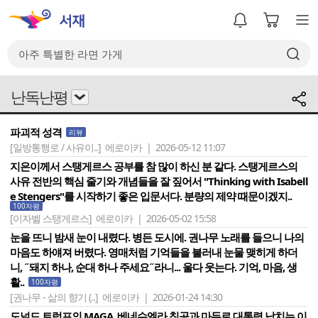
난독난평
파괴적 성격
리뷰
[일방통행로 / 사유이..]
에로이카 | 2026-05-12 11:07
지은이께서 스탱게르스 공부를 참 많이 하신 분 같다. 스탱게르스의
사유 전반의 핵심 줄기와 개념들을 잘 짚어서 "Thinking with Isabell
e Stengers"를 시작하기 좋은 입문서다. 분량의 제약 때문이겠지..
100자평
[이자벨 스탱게르스]
에로이카 | 2026-05-02 15:58
눈을 뜨니 밤새 눈이 내렸다. 병든 도시에. 권나무 노래를 들으니 나의
마음도 하얘져 버렸다. 영매처럼 기억들을 불러내 눈물 맺히게 하더
니, ˝돼지 하나, 순대 하나 주세요˝라니... 울다 웃는다. 기억, 마음, 생
활..
100자평
[권나무 - 삶의 향기 (..]
에로이카 | 2026-01-24 14:30
도널드 트럼프의 MAGA, 베네수엘라 침공과 마두로 대통령 납치는 이