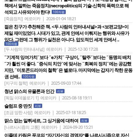
책에서 말하는 죽음정치(necropolitics)의 기술-신학적 폭력으로 해
석되고 사유되어야 한다!
100자평
[죽음정치]
에로이카 | 2026-01-04 18:21
젊은 친구가 추천해준 책. <두 사람의 인터내셔널>과 <보편교양>이
제일 재미있었다. 시대가 있고, 관계 안에서 이뤄지는 행위와 사유가
있다. 그런데 그 행위가 실천은 아니다. 압도적인 세계 안에서 ..
100자평
[두 사람의 인터내셔널]
에로이카 | 2025-12-30 17:28
˝기계적 잉여가치˝보다 ˝e가치˝ 구상이, ˝탈주˝보다는 ˝동맹의 배치
˝가 훨씬 더 좋다. ˝증식의 치안˝에 맞서는 ˝회복의 정치˝에는 공감했
지만, ˝미토콘드리아의 철학˝은 별로다. 마지막에는 갑자기 착한 운동
권 선배..
100자평
[지구의 철학]
에로이카 | 2025-09-03 17:44
청년 맑스의 유물론과 인간
리뷰
[독일 이데올로기 1]
에로이카 | 2025-08-18 19:11
슬럼프 중 딴짓
리뷰
[조금 망한 사랑]
에로이카 | 2025-07-18 18:25
맑스 없는 알튀세르, 그 싱거움에 대하여
리뷰
[나르시시즘의 고통]
에로이카 | 2024-09-20 15:21
이졸데 카림은 푸코의 "자기자신의 경영자"를 나르시시즘으로 자신