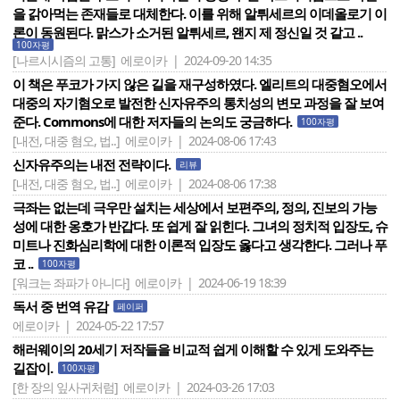
을 갉아먹는 존재들로 대체한다. 이를 위해 알튀세르의 이데올로기 이
론이 동원된다. 맑스가 소거된 알튀세르, 왠지 제 정신일 것 같고 ..
100자평
[나르시시즘의 고통]
에로이카 | 2024-09-20 14:35
이 책은 푸코가 가지 않은 길을 재구성하였다. 엘리트의 대중혐오에서
대중의 자기혐오로 발전한 신자유주의 통치성의 변모 과정을 잘 보여
준다. Commons에 대한 저자들의 논의도 궁금하다.
100자평
[내전, 대중 혐오, 법..]
에로이카 | 2024-08-06 17:43
신자유주의는 내전 전략이다.
리뷰
[내전, 대중 혐오, 법..]
에로이카 | 2024-08-06 17:38
극좌는 없는데 극우만 설치는 세상에서 보편주의, 정의, 진보의 가능
성에 대한 옹호가 반갑다. 또 쉽게 잘 읽힌다. 그녀의 정치적 입장도, 슈
미트나 진화심리학에 대한 이론적 입장도 옳다고 생각한다. 그러나 푸
코 ..
100자평
[워크는 좌파가 아니다]
에로이카 | 2024-06-19 18:39
독서 중 번역 유감
페이퍼
에로이카 | 2024-05-22 17:57
해러웨이의 20세기 저작들을 비교적 쉽게 이해할 수 있게 도와주는
길잡이.
100자평
[한 장의 잎사귀처럼]
에로이카 | 2024-03-26 17:03