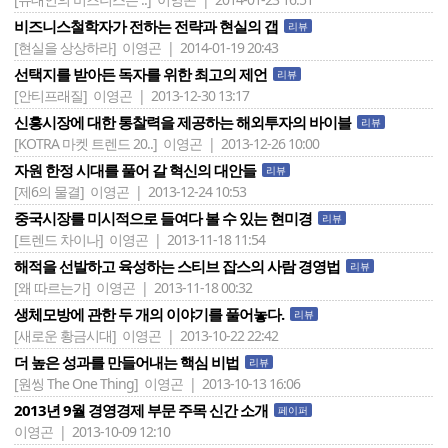
비즈니스철학자가 전하는 전략과 현실의 갭
리뷰
[현실을 상상하라]
이영곤 | 2014-01-19 20:43
선택지를 받아든 독자를 위한 최고의 제언
리뷰
[안티프래질]
이영곤 | 2013-12-30 13:17
신흥시장에 대한 통찰력을 제공하는 해외투자의 바이블
리뷰
[KOTRA 마켓 트렌드 20..]
이영곤 | 2013-12-26 10:00
자원 한정 시대를 풀어 갈 혁신의 대안들
리뷰
[제6의 물결]
이영곤 | 2013-12-24 10:53
중국시장를 미시적으로 들여다 볼 수 있는 현미경
리뷰
[트렌드 차이나]
이영곤 | 2013-11-18 11:54
해적을 선발하고 육성하는 스티브 잡스의 사람 경영법
리뷰
[왜 따르는가]
이영곤 | 2013-11-18 00:32
생체모방에 관한 두 개의 이야기를 풀어놓다.
리뷰
[새로운 황금시대]
이영곤 | 2013-10-22 22:42
더 높은 성과를 만들어내는 핵심 비법
리뷰
[원씽 The One Thing]
이영곤 | 2013-10-13 16:06
2013년 9월 경영경제 부문 주목 신간 소개
페이퍼
이영곤 | 2013-10-09 12:10