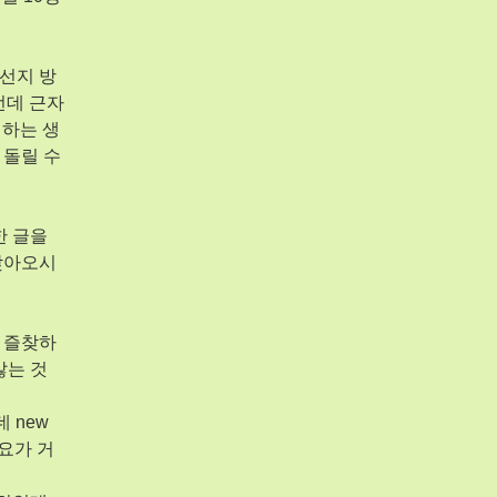
선지 방
런데 근자
 하는 생
 돌릴 수
한 글을
찾아오시
 즐찾하
않는 것
 new
아요가 거