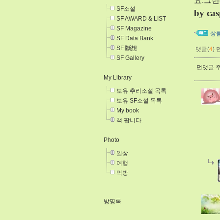
요.그런
SF소설
by cas
SF AWARD & LIST
SF Magazine
상
SF Data Bank
SF 斷想
댓글(
4
)
SF Gallery
먼댓글 주
My Library
보유 추리소설 목록
보유 SF소설 목록
My book
책 팝니다.
Photo
일상
여행
먹방
방명록