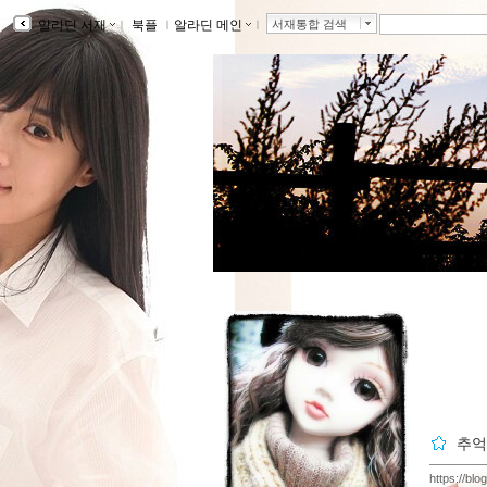
알라딘 서재
ｌ
북플
ｌ
알라딘 메인
ｌ
서재통합 검색
추억
https://blo