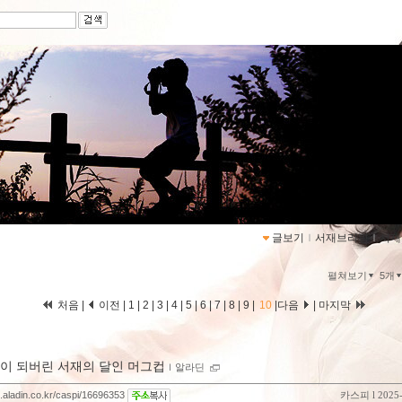
퀸
https://blog.aladin.c
글보기
ｌ
서재브리핑
ｌ
서재
펼쳐보기
5개
처음
|
이전
|
1
|
2
|
3
|
4
|
5
|
6
|
7
|
8
|
9
|
10
|
다음
|
마지막
이 되버린 서재의 달인 머그컵
ｌ
알라딘
g.aladin.co.kr/caspi/16696353
카스피
l 2025