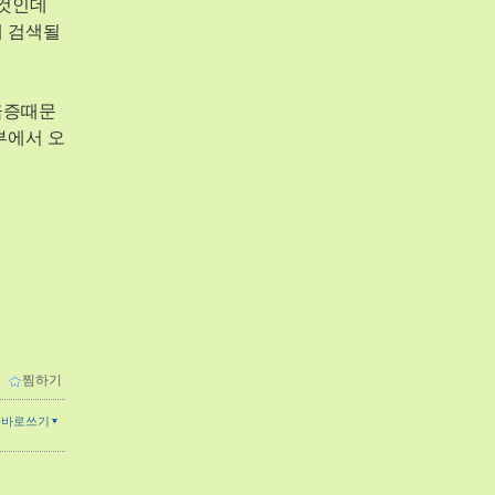
 것인데
게 검색될
금증때문
부에서 오
ｌ
찜하기
글바로쓰기