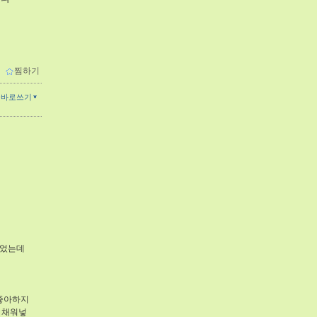
ㅋㅋ
ｌ
찜하기
글바로쓰기
있었는데
 좋아하지
히 채워넣