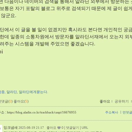
면 다음이나 네이버의 검색을 통해서 알라딘 외부에서 방문하는
보통은 자기 포탈의 블로그 위주로 검색되기 때문에 제 글이 쉽
 않군요.
딘에서 이 글을 볼 일이 없겠지만 혹시라도 본다면 개인적인 궁
 한데 일종의 소통차원에서 방문자를 알라딘서재에서 오는지 외
알려주는 시스템을 개발해 주었으면 좋겠습니다.
pi
금증
알라딘
알라딘에게묻는다.
,
,
먼댓글(
0
)
좋아요(
5
)
좋아요
ｌ
공유하기
소 :
ㅣ
https://blog.aladin.co.kr/trackback/caspi/16676955
주소복사
먼댓
잉크냄새
|
|
2025-08-19 21:17
좋아요
0
댓글달기
URL