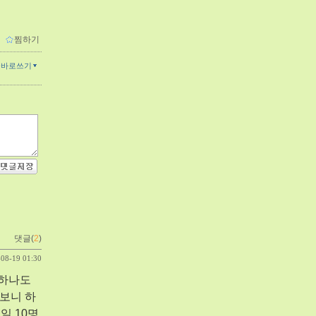
ｌ
찜하기
글바로쓰기
댓글(
2
)
-08-19 01:30
 하나도
보니 하
일 10명