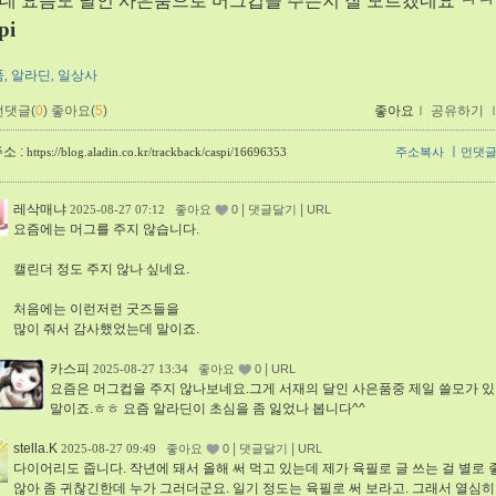
데 요즘도 달인 사은품으로 머그컵을 주는지 잘 모르겠네요 ㅋ
pi
품
알라딘
일상사
,
,
먼댓글(
0
)
좋아요(
5
)
좋아요
ｌ
공유하기
소 :
ㅣ
https://blog.aladin.co.kr/trackback/caspi/16696353
주소복사
먼댓
레삭매냐
|
|
2025-08-27 07:12
좋아요
0
댓글달기
URL
요즘에는 머그를 주지 않습니다.
캘린더 정도 주지 않나 싶네요.
처음에는 이런저런 굿즈들을
많이 줘서 감사했었는데 말이죠.
카스피
|
2025-08-27 13:34
좋아요
0
URL
요즘은 머그컵을 주지 않나보네요.그게 서재의 달인 사은품중 제일 쓸모가 
말이죠.ㅎㅎ 요즘 알라딘이 초심을 좀 잃었나 봅니다^^
stella.K
|
|
2025-08-27 09:49
좋아요
0
댓글달기
URL
다이어리도 줍니다. 작년에 돼서 올해 써 먹고 있는데 제가 육필로 글 쓰는 걸 별로
않아 좀 귀찮긴한데 누가 그러더군요. 일기 정도는 육필로 써 보라고. 그래서 열심