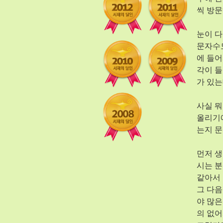
씩 방문
눈이 다
문자수도
에 들어
각이 들
가 있는
사실 뭐
올리기에
는지 문
먼저 생
시는 분
같아서 
그 다음
야 많은
의 없어