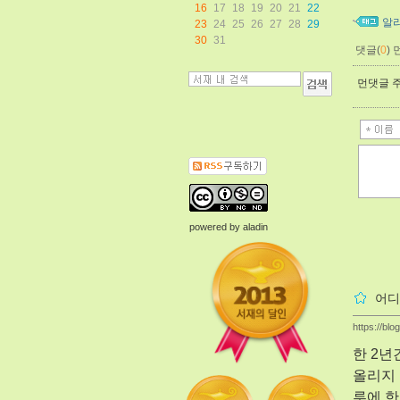
16
17
18
19
20
21
22
알
23
24
25
26
27
28
29
30
31
댓글(
0
)
먼댓글 주
powered by
aladin
어디
https://blo
한 2년
올리지 
루에 한