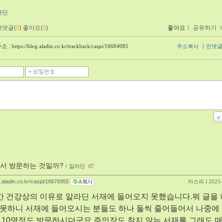
라딘
먼댓글(
0
)
좋아요(
3
)
좋아요
ｌ
공유하기
소 :
ㅣ
https://blog.aladin.co.kr/trackback/caspi/16684085
주소복사
먼댓
서 방문하는 것일까?
ｌ
알라딘
g.aladin.co.kr/caspi/16676955
카스피
l 2025
간 건강상의 이유로 알라딘 서재에 들어오지 못했습니다.뭐 글을
못하니 서재에 들어오시는 분들도 하나 둘씩 줄어들어서 나중에 
 10명정도 방문하시더군요.주인장도 찾지 않는 서재를 그래도 매