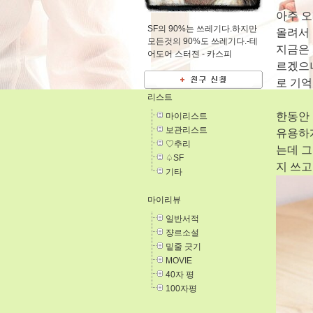
아주 오
SF의 90%는 쓰레기다.하지만
올려서 
모든것의 90%도 쓰레기다.-테
지금은 
어도어 스터젼 -
카스피
르겠으나
로 기억
리스트
한동안
마이리스트
보관리스트
유용하
♡추리
는데 
♤SF
지 쓰고
기타
마이리뷰
일반서적
쟝르소설
밑줄 긋기
MOVIE
40자 평
100자평