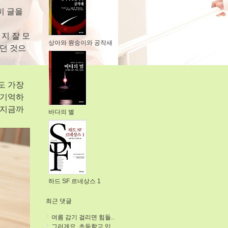
히 글을
지 잘 모
상아와 원숭이와 공작새
던 것으
도 가장
 기억하
 지금까
바다의 별
하드 SF 르네상스 1
최근 댓글
여름 감기 걸리면 힘들..
그러게요. 초등학교 입..