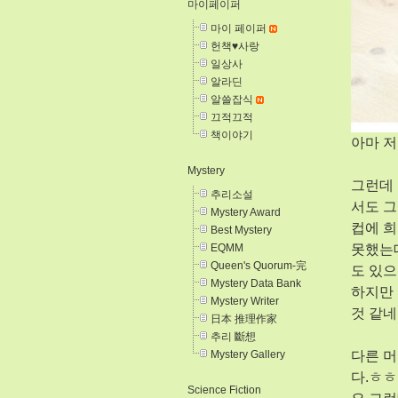
마이페이퍼
마이 페이퍼
헌책♥사랑
일상사
알라딘
알쓸잡식
끄적끄적
책이야기
아마 저
Mystery
그런데 
추리소설
서도 그
Mystery Award
컵에 희
Best Mystery
못했는데
EQMM
Queen's Quorum-完
도 있으
Mystery Data Bank
하지만 
Mystery Writer
것 같네
日本 推理作家
추리 斷想
다른 머
Mystery Gallery
다.ㅎㅎ
Science Fiction