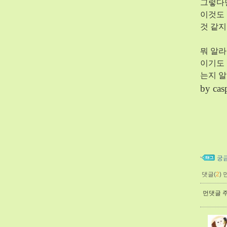
그렇다
이것도 
것 같지
뭐 알라
이기도
는지 
by cas
궁
댓글(
2
)
먼댓글 주