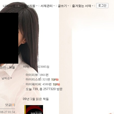
나의서재
ｌ
서재브리핑
ｌ
서재관리
ｌ
글쓰기
ｌ
즐겨찾는 서재
ｌ
의 정원
o.kr/caspi
서재지수
: 623085점
관리
ｌ
북플
마이리뷰:
편
1861
날짜순
마이리스트:
편
321
마이페이퍼:
편
4590
오늘 739, 총 2577320 방문
09년 1월 읽은 책들
댓글(
4
)
-08-27 01:54