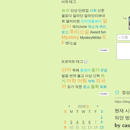
서재 태그
뉴스
단상
단편집
사회
신문
을읽다
알라딘
알라딘리뷰대
일
회
앨러리퀸
인터넷을보다
상사
재미zone
책소개
추리
추리소설
문고
Award
fun
Mystery
S
MysteryWriter
F
SF소설
프로덕트 태그
단어
듣기
독해
동양어
문법
쓰
발음
번역
불교
사상
신학
어학
어휘
외국
기
역학
어
철학
읽기
작문
종교
회화
정상
https://blo
2026
8
현재 시
S
M
T
W
T
F
S
1
되던 방
2
3
4
5
6
7
8
by cas
9
10
11
12
13
14
15