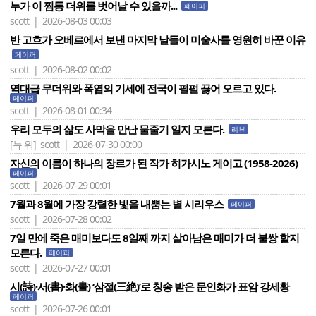
누가 이 찜통 더위를 벗어날 수 있을까...
페이퍼
scott | 2026-08-03 00:03
반 고흐가 오베르에서 보낸 마지막 날들이 미술사를 영원히 바꾼 이유
페이퍼
scott | 2026-08-02 00:02
역대급 무더위와 폭염의 기세에 전국이 펄펄 끓어 오르고 있다.
페이퍼
scott | 2026-08-01 00:34
우리 모두의 삶도 사막을 만난 물줄기 일지 모른다.
리뷰
[뉴 워]
scott | 2026-07-30 00:00
자신의 이름이 하나의 장르가 된 작가 히가시노 게이고 (1958-2026)
페이퍼
scott | 2026-07-29 00:01
7월과 8월에 가장 강렬한 빛을 내뿜는 별 시리우스
페이퍼
scott | 2026-07-28 00:02
7일 만에 죽은 매미보다도 8일째 까지 살아남은 매미가 더 불쌍 할지
모른다.
페이퍼
scott | 2026-07-27 00:01
시(詩)·서(書)·화(畫) ‘삼절(三絶)’로 칭송 받은 문인화가 표암 강세황
페이퍼
scott | 2026-07-26 00:01