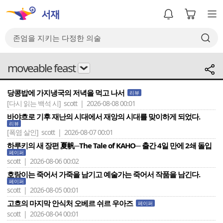
moveable feast
당콩밥에 가지냉국의 저녁을 먹고 나서
리뷰
[다시 읽는 백석 시]
scott | 2026-08-08 00:01
바야흐로 기후 재난의 시대에서 재앙의 시대를 맞이하게 되었다.
리뷰
[폭염 살인]
scott | 2026-08-07 00:01
하루키의 새 장편 夏帆─The Tale of KAHO─ 출간 4일 만에 2쇄 돌입
페이퍼
scott | 2026-08-06 00:02
호랑이는 죽어서 가죽을 남기고 예술가는 죽어서 작품을 남긴다.
페이퍼
scott | 2026-08-05 00:01
고흐의 마지막 안식처 오베르 쉬르 우아즈
페이퍼
scott | 2026-08-04 00:01