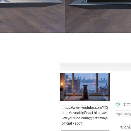
고흐
.https://www.youtube.com/@S
cott-MoveableFeast https://w
https://bl
ww.youtube.com/@Artistway-
official -
scott
번잡한