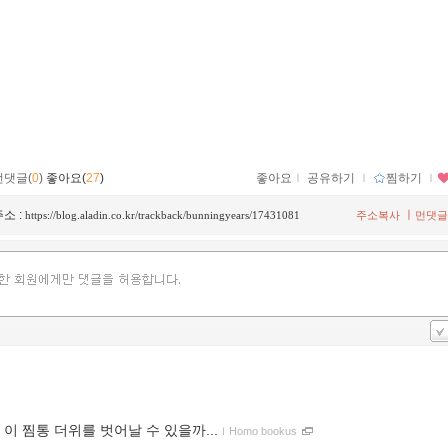
먼댓글(
0
)
좋아요(
27
)
좋아요
ｌ
공유하기
ｌ
찜하기
ｌ
소 :
ㅣ
https://blog.aladin.co.kr/trackback/bunningyears/17431081
주소복사
먼댓글
 이 찜통 더위를 벗어날 수 있을까...
ｌ
Homo bookus