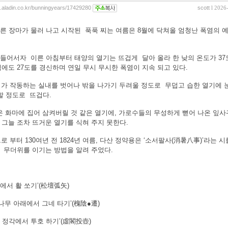
og.aladin.co.kr/bunningyears/17429280
scott
l 2026
마른 장마가 물러 나고 시작된 푹푹 찌는 여름은 8월에 닥쳐올 엄청난 폭염의 
 들어서자 이른 아침부터 태양의 열기는 뜨겁게 달아 올라 한 낮의 온도가 37
에도 27도를 경신하며 연일 무시 무시한 폭염이 지속 되고 있다.
가 작동하는 실내를 벗어나 밖을 나가기 두려울 정도로 무덥고 습한 열기에 눈
할 정도로 뜨겁다.
 화마에 집어 삼켜버릴 것 같은 열기에, 가로수들의 무성하게 뻗어 나온 잎사
그늘 조차 뜨거운 열기를 식혀 주지 못한다.
로 부터 130여년 전 1824년 여름, 다산 정약용은 ‘소서팔사(消暑八事)’라는 시
 무더위를 이기는 방법을 알려 주었다.
밭에서 활 쏘기’(松壇弧矢)
티나무 아래에서 그네 타기’(槐陰●遷)
넓은 정각에서 투호 하기’(虛閣投壺)