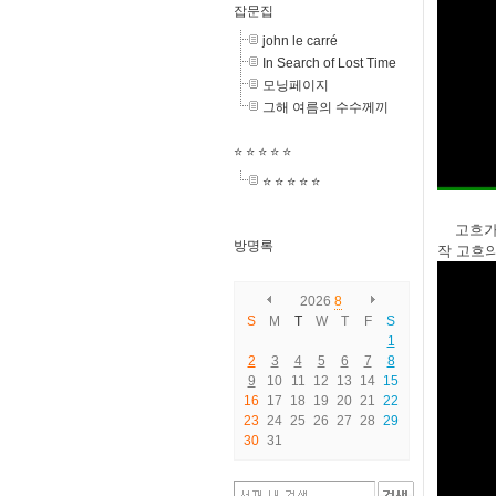
잡문집
john le carré
In Search of Lost Time
모닝페이지
그해 여름의 수수께끼
⭐️ ⭐️ ⭐️ ⭐️ ⭐️
⭐️ ⭐️ ⭐️ ⭐️ ⭐️
고흐가
방명록
작 고흐의
2026
8
S
M
T
W
T
F
S
1
2
3
4
5
6
7
8
9
10
11
12
13
14
15
16
17
18
19
20
21
22
23
24
25
26
27
28
29
30
31