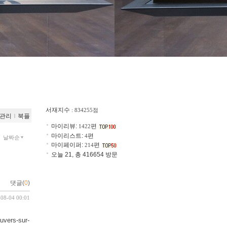
서재지수
: 834255점
관리
ｌ
북플
마이리뷰:
편
1422
마이리스트:
편
4
날짜순
마이페이퍼:
편
214
오늘 21, 총 416654 방문
댓글(
0
)
-08-04 00:01
rs-sur-