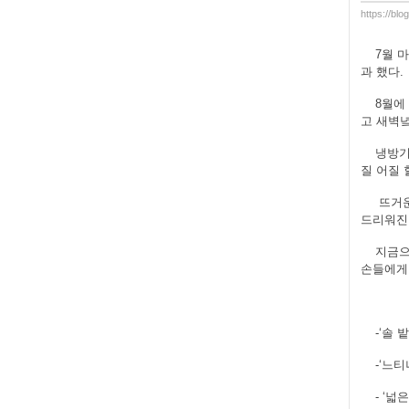
https://bl
7월 
과 했다.
8월에
고 새벽녘
냉방기
질 어질 
뜨거운
드리워진 
지금으
손들에게
-‘솔 
-‘느
- ‘