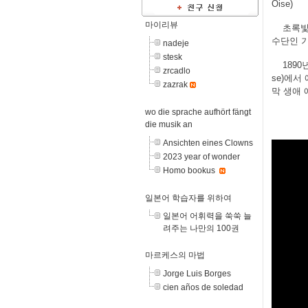
Oise)
마이리뷰
초록빛
수단인 
nadeje
stesk
1890
zrcadlo
se)에서
zazrak
막 생애 
wo die sprache aufhört fängt
die musik an
Ansichten eines Clowns
2023 year of wonder
Homo bookus
일본어 학습자를 위하여
일본어 어휘력을 쑥쑥 늘
려주는 나만의 100권
마르케스의 마법
Jorge Luis Borges
cien años de soledad