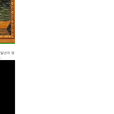
 말년의 명
.