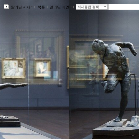
알라딘 서재
ｌ
북플
ｌ
알라딘 메인
ｌ
서재통합 검색