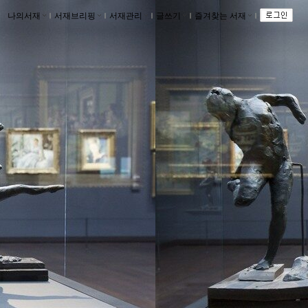
나의서재
ｌ
서재브리핑
ｌ
서재관리
ｌ
글쓰기
ｌ
즐겨찾는 서재
ｌ