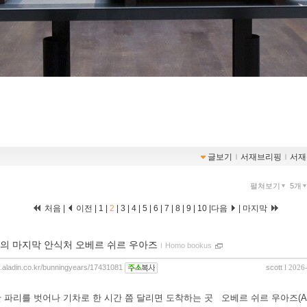
글보기
ｌ
서재브리핑
ｌ
서재
펼쳐보기
5개
처음
|
이전
|
1
|
2
|
3
|
4
|
5
|
6
|
7
|
8
|
9
|
10
|
다음
|
마지막
의 마지막 안식처 오베르 쉬르 우아즈
ｌ
Homo bookus
og.aladin.co.kr/bunningyears/17431081
scott
l 2026
 파리를 벗어나 기차로 한 시간 쯤 달리면 도착하는 곳
오베르 쉬르 우아즈(Auve