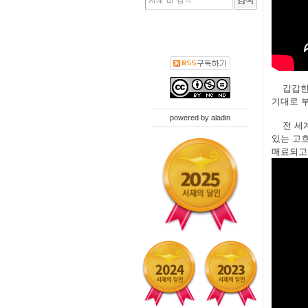
갑갑한
기대로 
powered by
aladin
전 세
있는 고흐
매료되고