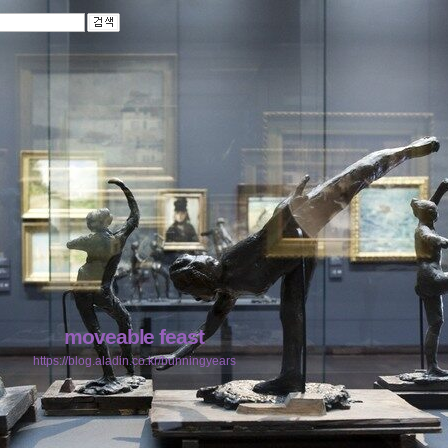
moveable feast
https://blog.aladin.co.kr/bunningyears