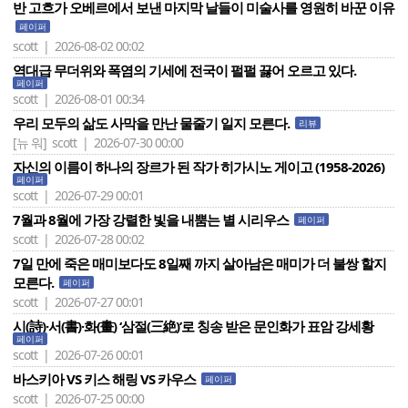
반 고흐가 오베르에서 보낸 마지막 날들이 미술사를 영원히 바꾼 이유
페이퍼
scott | 2026-08-02 00:02
역대급 무더위와 폭염의 기세에 전국이 펄펄 끓어 오르고 있다.
페이퍼
scott | 2026-08-01 00:34
우리 모두의 삶도 사막을 만난 물줄기 일지 모른다.
리뷰
[뉴 워]
scott | 2026-07-30 00:00
자신의 이름이 하나의 장르가 된 작가 히가시노 게이고 (1958-2026)
페이퍼
scott | 2026-07-29 00:01
7월과 8월에 가장 강렬한 빛을 내뿜는 별 시리우스
페이퍼
scott | 2026-07-28 00:02
7일 만에 죽은 매미보다도 8일째 까지 살아남은 매미가 더 불쌍 할지
모른다.
페이퍼
scott | 2026-07-27 00:01
시(詩)·서(書)·화(畫) ‘삼절(三絶)’로 칭송 받은 문인화가 표암 강세황
페이퍼
scott | 2026-07-26 00:01
바스키아 VS 키스 해링 VS 카우스
페이퍼
scott | 2026-07-25 00:00