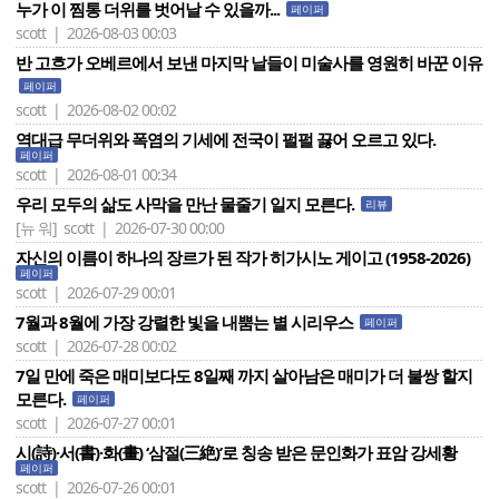
누가 이 찜통 더위를 벗어날 수 있을까...
페이퍼
scott | 2026-08-03 00:03
반 고흐가 오베르에서 보낸 마지막 날들이 미술사를 영원히 바꾼 이유
페이퍼
scott | 2026-08-02 00:02
역대급 무더위와 폭염의 기세에 전국이 펄펄 끓어 오르고 있다.
페이퍼
scott | 2026-08-01 00:34
우리 모두의 삶도 사막을 만난 물줄기 일지 모른다.
리뷰
[뉴 워]
scott | 2026-07-30 00:00
자신의 이름이 하나의 장르가 된 작가 히가시노 게이고 (1958-2026)
페이퍼
scott | 2026-07-29 00:01
7월과 8월에 가장 강렬한 빛을 내뿜는 별 시리우스
페이퍼
scott | 2026-07-28 00:02
7일 만에 죽은 매미보다도 8일째 까지 살아남은 매미가 더 불쌍 할지
모른다.
페이퍼
scott | 2026-07-27 00:01
시(詩)·서(書)·화(畫) ‘삼절(三絶)’로 칭송 받은 문인화가 표암 강세황
페이퍼
scott | 2026-07-26 00:01