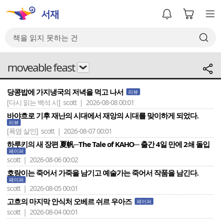
moveable feast
당콩밥에 가지냉국의 저녁을 먹고 나서
리뷰
[다시 읽는 백석 시]
scott | 2026-08-08 00:01
바야흐로 기후 재난의 시대에서 재앙의 시대를 맞이하게 되었다.
리뷰
[폭염 살인]
scott | 2026-08-07 00:01
하루키의 새 장편 夏帆─The Tale of KAHO─ 출간 4일 만에 2쇄 돌입
페이퍼
scott | 2026-08-06 00:02
호랑이는 죽어서 가죽을 남기고 예술가는 죽어서 작품을 남긴다.
페이퍼
scott | 2026-08-05 00:01
고흐의 마지막 안식처 오베르 쉬르 우아즈
페이퍼
scott | 2026-08-04 00:01