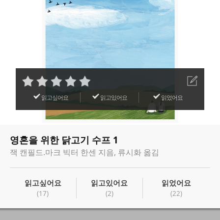
읽고싶어요
읽고있어요
읽었어요
영혼을 위한 닭고기 수프 1
잭 캔필드.마크 빅터 한센 지음, 류시화 옮김
읽고싶어요
읽고있어요
읽었어요
(17)
(2)
(22)