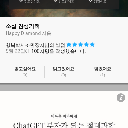
읽고싶어요
읽고있어요
읽었어요
소설 견생기적
Happy Diamond 지음
행복박사조만장자
님의 별점
5월 22일에
100자평을 작성했습니다.
읽고싶어요
읽고있어요
읽었어요
(0)
(0)
(1)