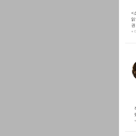
<
읽
권
+