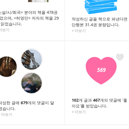
소설/시/희곡> 분야의 책을 478권
었으며, <허영만> 저자의 책을 29
작성하신 글을 책으로 펴낸다면
 읽었습니다.
단행본 31.4권 분량입니다.
 더보기
+ 더보기
569
102
개 글과
467
개의 댓글에 '좋
작성한 글에
679
개의 댓글이 달
아요'를 받았습니다.
렸습니다.
+ 더보기
+ 더보기