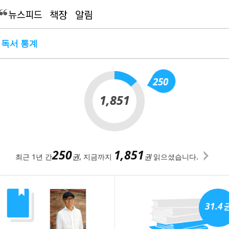
 독서 통계
250
1,851
1,851
250
1,851
최근 1년 간
권
, 지금까지
권
읽으셨습니다.
31.4