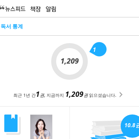
 독서 통계
1
1,209
1,209
1
1,209
최근 1년 간
권
, 지금까지
권
읽으셨습니다.
10.8