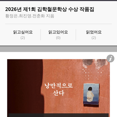
2026년 제1회 김학철문학상 수상 작품집
황정은.최진영.전춘화 지음
읽고싶어요
읽고있어요
읽었어요
(2)
(0)
(2)