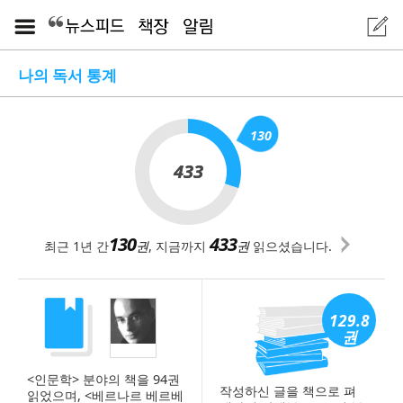
나의 독서 통계
130
433
433
130
433
최근 1년 간
권
, 지금까지
권
읽으셨습니다.
129.8
권
<인문학> 분야의 책을 94권
작성하신 글을 책으로 펴
읽었으며, <베르나르 베르베