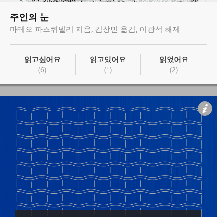
주인의 눈
마테오 파스퀴넬리 지음, 김상민 옮김, 이광석 해제
읽고싶어요
읽고있어요
읽었어요
(6)
(1)
(2)